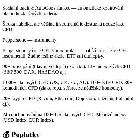
Sociální trading: AutoCopy funkce — automatické kopírování
obchodů zkušených traderů.
Široká nabídka, ale většina instrumentů je dostupná pouze jako
CFD.
Pepperstone — instrumenty
Pepperstone je čistě CFD/forex broker — nabízí přes 1 350 CFD
instrumentů. Žádné reálné akcie, ETF ani dluhopisy.
90+ forex párů (hlavní, vedlejší i exotické). 13+ indexových CFD
(S&P 500, DAX, NASDAQ aj.).
1 000+ akciových CFD (US, UK, EU, AU). 100+ ETF CFD. 30+
komoditních CFD (zlato, ropa, stříbro, zemědělské komodity).
20+ krypto CFD (Bitcoin, Ethereum, Dogecoin, Litecoin, Polkadot
aj.).
24h obchodování na 100+ US akciových CFD. Měnové indexy
(USD Index, EUR Index).
💰 Poplatky