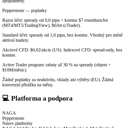
zpoplatněny.
Pepperstone — poplatky
Razor účet: spready od 0,0 pipu + komise $7 roundturn/lot
(MT4/MT5/TradingView), $6/lot (cTrader).
Standard účet: spready od 1,0 pipu, bez komise. Vhodný pro méně
aktivní tradery.
Akciové CFD: $0,02/akcie (US). Indexové CFD: spread-only, bez
komise.
Active Trader program: rabaty až 30 % na spready (objem >
$10M/měsíc).
Žádné poplatky za neaktivitu, vklady ani výběry (EU). Žádná
konverzní přirážka na měny.
💻 Platforma a podpora
NAGA
Pepperstone
Název platformy