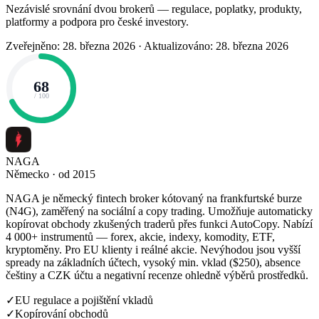
Nezávislé srovnání dvou brokerů — regulace, poplatky, produkty,
platformy a podpora pro české investory.
Zveřejněno: 28. března 2026
·
Aktualizováno: 28. března 2026
68
/ 100
NAGA
Německo · od 2015
NAGA je německý fintech broker kótovaný na frankfurtské burze
(N4G), zaměřený na sociální a copy trading. Umožňuje automaticky
kopírovat obchody zkušených traderů přes funkci AutoCopy. Nabízí
4 000+ instrumentů — forex, akcie, indexy, komodity, ETF,
kryptoměny. Pro EU klienty i reálné akcie. Nevýhodou jsou vyšší
spready na základních účtech, vysoký min. vklad ($250), absence
češtiny a CZK účtu a negativní recenze ohledně výběrů prostředků.
✓
EU regulace a pojištění vkladů
✓
Kopírování obchodů