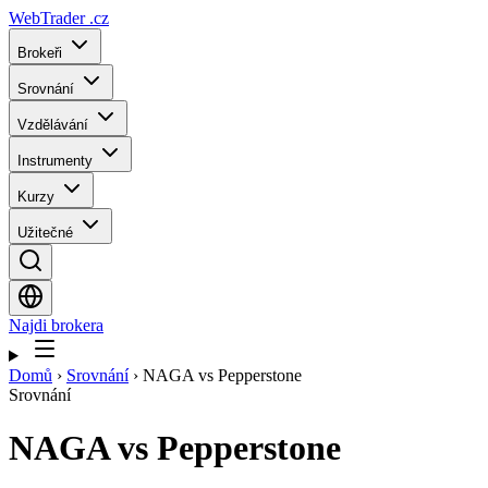
WebTrader
.cz
Brokeři
Srovnání
Vzdělávání
Instrumenty
Kurzy
Užitečné
Najdi brokera
Domů
›
Srovnání
›
NAGA vs Pepperstone
Srovnání
NAGA
vs
Pepperstone