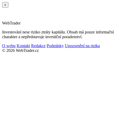
×
Web
Trader
Investování nese riziko ztráty kapitálu. Obsah má pouze informační
charakter a nepředstavuje investiční poradenství.
O webu
Kontakt
Redakce
Podmínky
Upozornění na rizika
© 2026 WebTrader.cz