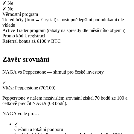
✗ Ne
✗ Ne
Věrnostní program
Tiered účty (Iron → Crystal) s postupně lepšími podmínkami dle
vkladu
Active Trader program (rabaty na spready dle měsíčního objemu)
Promo kód k registraci
Referral bonus až €100 v BTC
—
Závěr srovnání
NAGA vs Pepperstone — shrnutí pro české investory
✓
Vítěz: Pepperstone (70/100)
Pepperstone v našem nezávislém srovnání získal 70 bodů ze 100 a
celkově předčil NAGA (68 bodů).
NAGA volte pro…
✓
Češtinu a lokální podporu