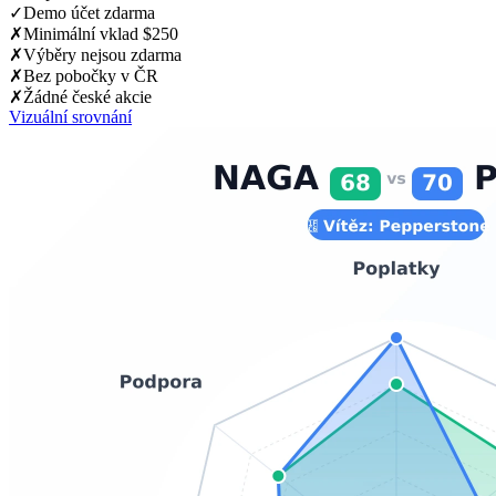
✓
Demo účet zdarma
✗
Minimální vklad $250
✗
Výběry nejsou zdarma
✗
Bez pobočky v ČR
✗
Žádné české akcie
Vizuální srovnání