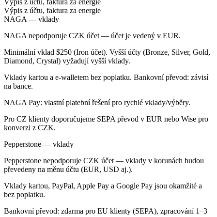
Výpis z účtu, faktura za energie
Výpis z účtu, faktura za energie
NAGA — vklady
NAGA nepodporuje CZK účet — účet je vedený v EUR.
Minimální vklad $250 (Iron účet). Vyšší účty (Bronze, Silver, Gold,
Diamond, Crystal) vyžadují vyšší vklady.
Vklady kartou a e-walletem bez poplatku. Bankovní převod: závisí
na bance.
NAGA Pay: vlastní platební řešení pro rychlé vklady/výběry.
Pro CZ klienty doporučujeme SEPA převod v EUR nebo Wise pro
konverzi z CZK.
Pepperstone — vklady
Pepperstone nepodporuje CZK účet — vklady v korunách budou
převedeny na měnu účtu (EUR, USD aj.).
Vklady kartou, PayPal, Apple Pay a Google Pay jsou okamžité a
bez poplatku.
Bankovní převod: zdarma pro EU klienty (SEPA), zpracování 1–3