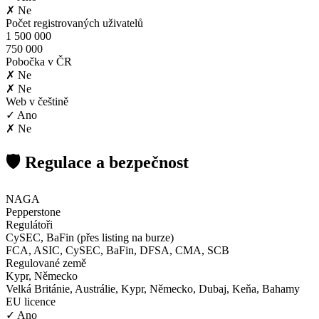
✗ Ne
Počet registrovaných uživatelů
1 500 000
750 000
Pobočka v ČR
✗ Ne
✗ Ne
Web v češtině
✓ Ano
✗ Ne
🛡️ Regulace a bezpečnost
NAGA
Pepperstone
Regulátoři
CySEC, BaFin (přes listing na burze)
FCA, ASIC, CySEC, BaFin, DFSA, CMA, SCB
Regulované země
Kypr, Německo
Velká Británie, Austrálie, Kypr, Německo, Dubaj, Keňa, Bahamy
EU licence
✓ Ano