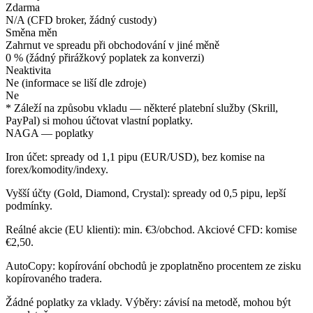
Zdarma
N/A (CFD broker, žádný custody)
Směna měn
Zahrnut ve spreadu při obchodování v jiné měně
0 % (žádný přirážkový poplatek za konverzi)
Neaktivita
Ne (informace se liší dle zdroje)
Ne
* Záleží na způsobu vkladu — některé platební služby (Skrill,
PayPal) si mohou účtovat vlastní poplatky.
NAGA — poplatky
Iron účet: spready od 1,1 pipu (EUR/USD), bez komise na
forex/komodity/indexy.
Vyšší účty (Gold, Diamond, Crystal): spready od 0,5 pipu, lepší
podmínky.
Reálné akcie (EU klienti): min. €3/obchod. Akciové CFD: komise
€2,50.
AutoCopy: kopírování obchodů je zpoplatněno procentem ze zisku
kopírovaného tradera.
Žádné poplatky za vklady. Výběry: závisí na metodě, mohou být