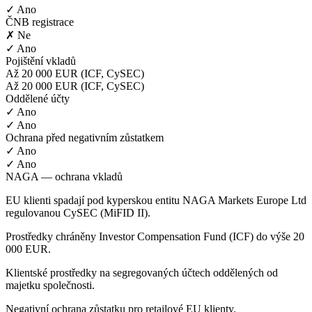
✓ Ano
ČNB registrace
✗ Ne
✓ Ano
Pojištění vkladů
Až 20 000 EUR (ICF, CySEC)
Až 20 000 EUR (ICF, CySEC)
Oddělené účty
✓ Ano
✓ Ano
Ochrana před negativním zůstatkem
✓ Ano
✓ Ano
NAGA — ochrana vkladů
EU klienti spadají pod kyperskou entitu NAGA Markets Europe Ltd
regulovanou CySEC (MiFID II).
Prostředky chráněny Investor Compensation Fund (ICF) do výše 20
000 EUR.
Klientské prostředky na segregovaných účtech oddělených od
majetku společnosti.
Negativní ochrana zůstatku pro retailové EU klienty.