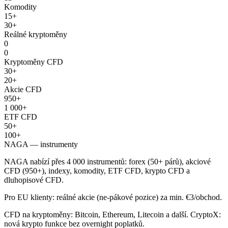
Komodity
15+
30+
Reálné kryptoměny
0
0
Kryptoměny CFD
30+
20+
Akcie CFD
950+
1 000+
ETF CFD
50+
100+
NAGA — instrumenty
NAGA nabízí přes 4 000 instrumentů: forex (50+ párů), akciové
CFD (950+), indexy, komodity, ETF CFD, krypto CFD a
dluhopisové CFD.
Pro EU klienty: reálné akcie (ne-pákové pozice) za min. €3/obchod.
CFD na kryptoměny: Bitcoin, Ethereum, Litecoin a další. CryptoX:
nová krypto funkce bez overnight poplatků.