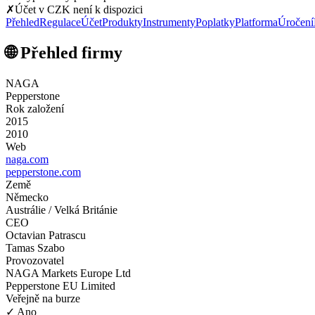
✗
Účet v CZK není k dispozici
Přehled
Regulace
Účet
Produkty
Instrumenty
Poplatky
Platforma
Úročení
🌐 Přehled firmy
NAGA
Pepperstone
Rok založení
2015
2010
Web
naga.com
pepperstone.com
Země
Německo
Austrálie / Velká Británie
CEO
Octavian Patrascu
Tamas Szabo
Provozovatel
NAGA Markets Europe Ltd
Pepperstone EU Limited
Veřejně na burze
✓ Ano