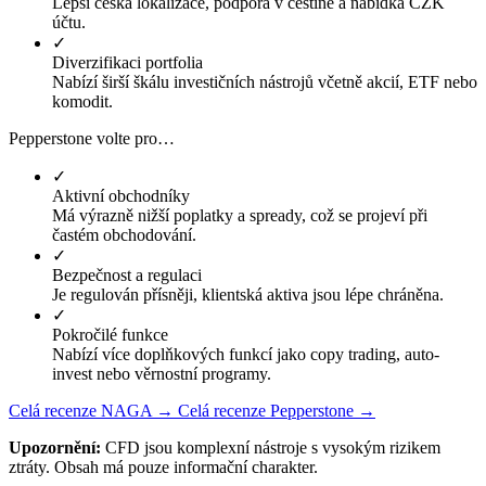
Lepší česká lokalizace, podpora v češtině a nabídka CZK
účtu.
✓
Diverzifikaci portfolia
Nabízí širší škálu investičních nástrojů včetně akcií, ETF nebo
komodit.
Pepperstone volte pro…
✓
Aktivní obchodníky
Má výrazně nižší poplatky a spready, což se projeví při
častém obchodování.
✓
Bezpečnost a regulaci
Je regulován přísněji, klientská aktiva jsou lépe chráněna.
✓
Pokročilé funkce
Nabízí více doplňkových funkcí jako copy trading, auto-
invest nebo věrnostní programy.
Celá recenze NAGA →
Celá recenze Pepperstone →
Upozornění:
CFD jsou komplexní nástroje s vysokým rizikem
ztráty. Obsah má pouze informační charakter.