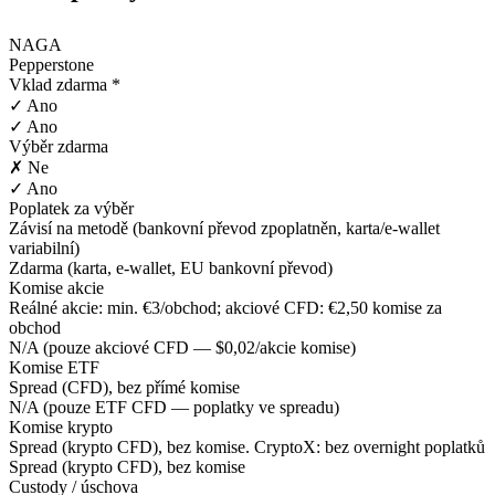
NAGA
Pepperstone
Vklad zdarma *
✓ Ano
✓ Ano
Výběr zdarma
✗ Ne
✓ Ano
Poplatek za výběr
Závisí na metodě (bankovní převod zpoplatněn, karta/e-wallet
variabilní)
Zdarma (karta, e-wallet, EU bankovní převod)
Komise akcie
Reálné akcie: min. €3/obchod; akciové CFD: €2,50 komise za
obchod
N/A (pouze akciové CFD — $0,02/akcie komise)
Komise ETF
Spread (CFD), bez přímé komise
N/A (pouze ETF CFD — poplatky ve spreadu)
Komise krypto
Spread (krypto CFD), bez komise. CryptoX: bez overnight poplatků
Spread (krypto CFD), bez komise
Custody / úschova