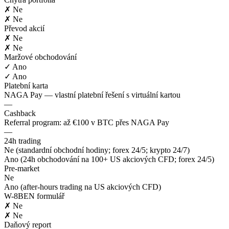
✗ Ne
✗ Ne
Převod akcií
✗ Ne
✗ Ne
Maržové obchodování
✓ Ano
✓ Ano
Platební karta
NAGA Pay — vlastní platební řešení s virtuální kartou
—
Cashback
Referral program: až €100 v BTC přes NAGA Pay
—
24h trading
Ne (standardní obchodní hodiny; forex 24/5; krypto 24/7)
Ano (24h obchodování na 100+ US akciových CFD; forex 24/5)
Pre-market
Ne
Ano (after-hours trading na US akciových CFD)
W-8BEN formulář
✗ Ne
✗ Ne
Daňový report