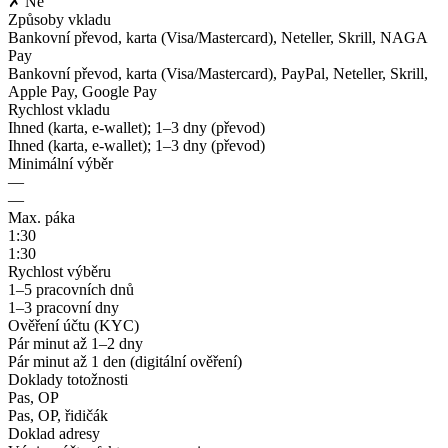
✗ Ne
Způsoby vkladu
Bankovní převod, karta (Visa/Mastercard), Neteller, Skrill, NAGA
Pay
Bankovní převod, karta (Visa/Mastercard), PayPal, Neteller, Skrill,
Apple Pay, Google Pay
Rychlost vkladu
Ihned (karta, e-wallet); 1–3 dny (převod)
Ihned (karta, e-wallet); 1–3 dny (převod)
Minimální výběr
—
—
Max. páka
1:30
1:30
Rychlost výběru
1–5 pracovních dnů
1–3 pracovní dny
Ověření účtu (KYC)
Pár minut až 1–2 dny
Pár minut až 1 den (digitální ověření)
Doklady totožnosti
Pas, OP
Pas, OP, řidičák
Doklad adresy