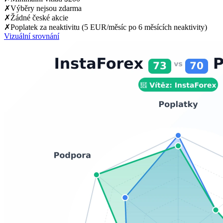
✗
Výběry nejsou zdarma
✗
Žádné české akcie
✗
Poplatek za neaktivitu (5 EUR/měsíc po 6 měsících neaktivity)
Vizuální srovnání