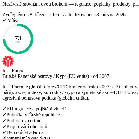
Nezávislé srovnání dvou brokerů — regulace, poplatky, produkty, pla
Zveřejněno: 28. března 2026
·
Aktualizováno: 28. března 2026
✓ Vítěz
73
/ 100
InstaForex
Britské Panenské ostrovy / Kypr (EU entita) · od 2007
InstaForex je globální forex/CFD broker od roku 2007 se 7+ milion
párů), akcie, indexy, komodity, krypto a syntetické akcie/ETF. Fo
agresivní bonusová politika (globální entita).
✓
EU regulace a pojištění vkladů
✓
Pobočka v České republice
✓
Podpora v češtině
✓
Kopírování obchodů
✓
Demo účet zdarma
✗
Minimální vklad $200