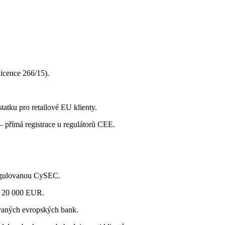
icence 266/15).
atku pro retailové EU klienty.
přímá registrace u regulátorů CEE.
regulovanou CySEC.
e 20 000 EUR.
ovaných evropských bank.