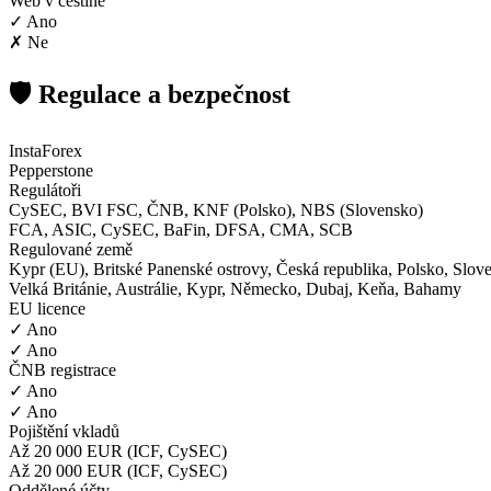
Web v češtině
✓ Ano
✗ Ne
🛡️ Regulace a bezpečnost
InstaForex
Pepperstone
Regulátoři
CySEC, BVI FSC, ČNB, KNF (Polsko), NBS (Slovensko)
FCA, ASIC, CySEC, BaFin, DFSA, CMA, SCB
Regulované země
Kypr (EU), Britské Panenské ostrovy, Česká republika, Polsko, Slov
Velká Británie, Austrálie, Kypr, Německo, Dubaj, Keňa, Bahamy
EU licence
✓ Ano
✓ Ano
ČNB registrace
✓ Ano
✓ Ano
Pojištění vkladů
Až 20 000 EUR (ICF, CySEC)
Až 20 000 EUR (ICF, CySEC)
Oddělené účty