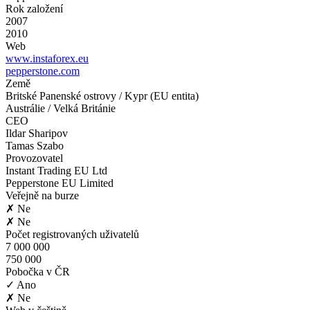
Rok založení
2007
2010
Web
www.instaforex.eu
pepperstone.com
Země
Britské Panenské ostrovy / Kypr (EU entita)
Austrálie / Velká Británie
CEO
Ildar Sharipov
Tamas Szabo
Provozovatel
Instant Trading EU Ltd
Pepperstone EU Limited
Veřejně na burze
✗ Ne
✗ Ne
Počet registrovaných uživatelů
7 000 000
750 000
Pobočka v ČR
✓ Ano
✗ Ne