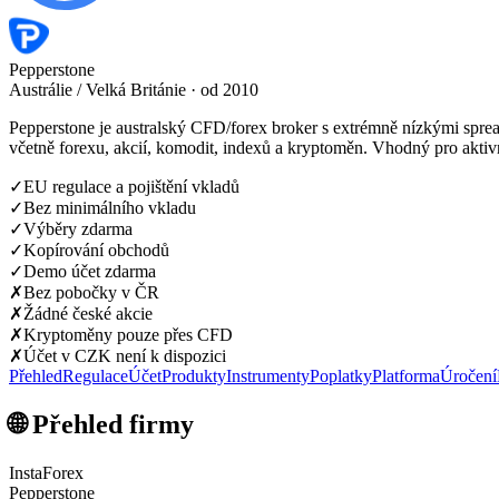
Pepperstone
Austrálie / Velká Británie · od 2010
Pepperstone je australský CFD/forex broker s extrémně nízkými spre
včetně forexu, akcií, komodit, indexů a kryptoměn. Vhodný pro akti
✓
EU regulace a pojištění vkladů
✓
Bez minimálního vkladu
✓
Výběry zdarma
✓
Kopírování obchodů
✓
Demo účet zdarma
✗
Bez pobočky v ČR
✗
Žádné české akcie
✗
Kryptoměny pouze přes CFD
✗
Účet v CZK není k dispozici
Přehled
Regulace
Účet
Produkty
Instrumenty
Poplatky
Platforma
Úročení
🌐 Přehled firmy
InstaForex
Pepperstone