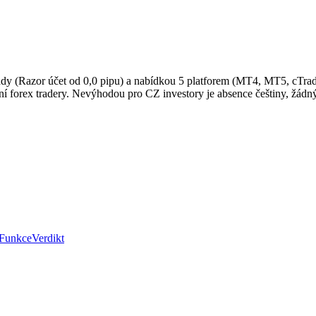
ady (Razor účet od 0,0 pipu) a nabídkou 5 platforem (MT4, MT5, cTrad
vní forex tradery. Nevýhodou pro CZ investory je absence češtiny, ž
Funkce
Verdikt