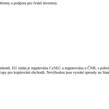
tformy a podpora pro české investory.
y klientů. EU entita je regulována CySEC a registrována u ČNB, s pob
rexCopy pro kopírování obchodů. Nevýhodou jsou vysoké spready na St