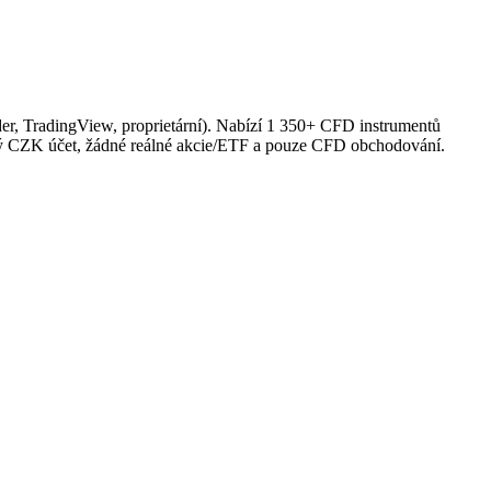
er, TradingView, proprietární). Nabízí 1 350+ CFD instrumentů
ádný CZK účet, žádné reálné akcie/ETF a pouze CFD obchodování.