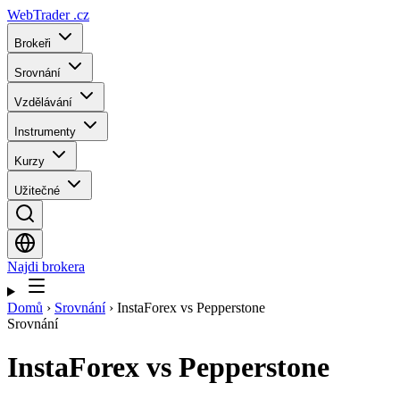
WebTrader
.cz
Brokeři
Srovnání
Vzdělávání
Instrumenty
Kurzy
Užitečné
Najdi brokera
Domů
›
Srovnání
›
InstaForex vs Pepperstone
Srovnání
InstaForex
vs
Pepperstone