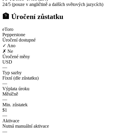
24/5 (pouze v angličtině a dalších světových jazycích)
🏦 Úročení zůstatku
eToro
Pepperstone
Úročení dostupné
✓ Ano
✗ Ne
Úročené měny
USD
—
Typ sazby
Fixní (dle zůstatku)
—
Výplata úroku
Měsíčně
—
Min. zůstatek
$1
—
Aktivace
Nutná manuální aktivace
—