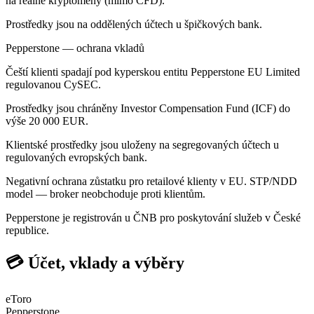
na reálné kryptoměny (mimo CFD).
Prostředky jsou na oddělených účtech u špičkových bank.
Pepperstone — ochrana vkladů
Čeští klienti spadají pod kyperskou entitu Pepperstone EU Limited
regulovanou CySEC.
Prostředky jsou chráněny Investor Compensation Fund (ICF) do
výše 20 000 EUR.
Klientské prostředky jsou uloženy na segregovaných účtech u
regulovaných evropských bank.
Negativní ochrana zůstatku pro retailové klienty v EU. STP/NDD
model — broker neobchoduje proti klientům.
Pepperstone je registrován u ČNB pro poskytování služeb v České
republice.
💳 Účet, vklady a výběry
eToro
Pepperstone