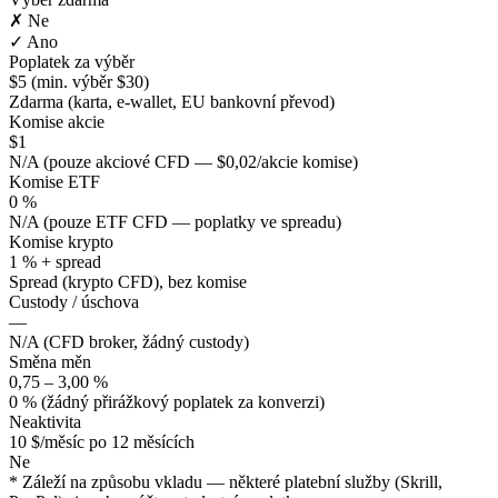
✗ Ne
✓ Ano
Poplatek za výběr
$5 (min. výběr $30)
Zdarma (karta, e-wallet, EU bankovní převod)
Komise akcie
$1
N/A (pouze akciové CFD — $0,02/akcie komise)
Komise ETF
0 %
N/A (pouze ETF CFD — poplatky ve spreadu)
Komise krypto
1 % + spread
Spread (krypto CFD), bez komise
Custody / úschova
—
N/A (CFD broker, žádný custody)
Směna měn
0,75 – 3,00 %
0 % (žádný přirážkový poplatek za konverzi)
Neaktivita
10 $/měsíc po 12 měsících
Ne
* Záleží na způsobu vkladu — některé platební služby (Skrill,