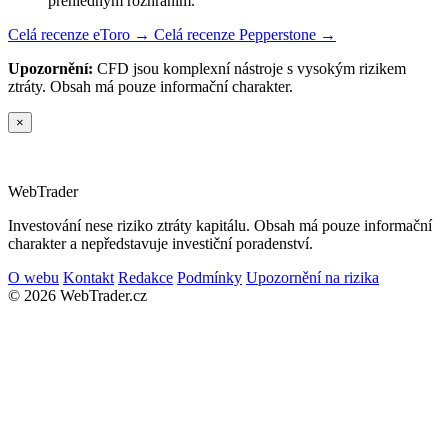
přehledným rozhraním.
Celá recenze eToro →
Celá recenze Pepperstone →
Upozornění:
CFD jsou komplexní nástroje s vysokým rizikem
ztráty. Obsah má pouze informační charakter.
×
Web
Trader
Investování nese riziko ztráty kapitálu. Obsah má pouze informační
charakter a nepředstavuje investiční poradenství.
O webu
Kontakt
Redakce
Podmínky
Upozornění na rizika
© 2026 WebTrader.cz