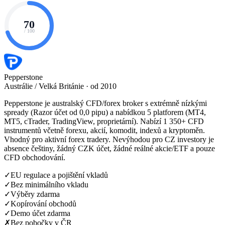
70
/ 100
Pepperstone
Austrálie / Velká Británie · od 2010
Pepperstone je australský CFD/forex broker s extrémně nízkými
spready (Razor účet od 0,0 pipu) a nabídkou 5 platforem (MT4,
MT5, cTrader, TradingView, proprietární). Nabízí 1 350+ CFD
instrumentů včetně forexu, akcií, komodit, indexů a kryptoměn.
Vhodný pro aktivní forex tradery. Nevýhodou pro CZ investory je
absence češtiny, žádný CZK účet, žádné reálné akcie/ETF a pouze
CFD obchodování.
✓
EU regulace a pojištění vkladů
✓
Bez minimálního vkladu
✓
Výběry zdarma
✓
Kopírování obchodů
✓
Demo účet zdarma
✗
Bez pobočky v ČR