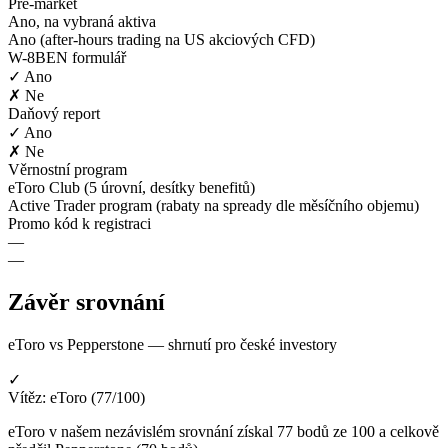
Pre-market
Ano, na vybraná aktiva
Ano (after-hours trading na US akciových CFD)
W-8BEN formulář
✓ Ano
✗ Ne
Daňový report
✓ Ano
✗ Ne
Věrnostní program
eToro Club (5 úrovní, desítky benefitů)
Active Trader program (rabaty na spready dle měsíčního objemu)
Promo kód k registraci
—
—
Závěr srovnání
eToro vs Pepperstone — shrnutí pro české investory
✓
Vítěz: eToro (77/100)
eToro v našem nezávislém srovnání získal 77 bodů ze 100 a celkově