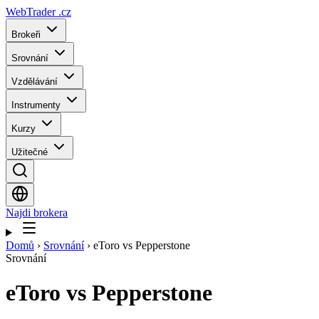
WebTrader
.cz
Brokeři
Srovnání
Vzdělávání
Instrumenty
Kurzy
Užitečné
Najdi brokera
Domů
›
Srovnání
›
eToro vs Pepperstone
Srovnání
eToro
vs
Pepperstone