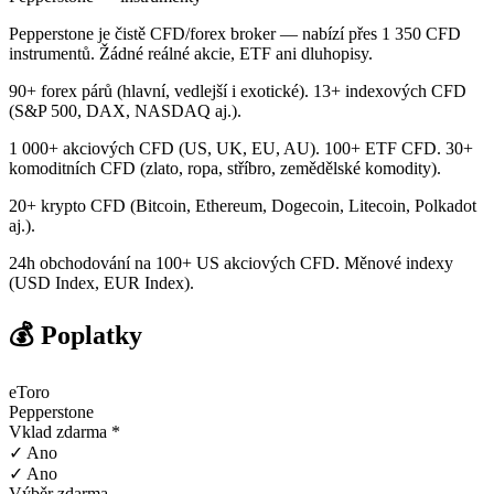
Pepperstone je čistě CFD/forex broker — nabízí přes 1 350 CFD
instrumentů. Žádné reálné akcie, ETF ani dluhopisy.
90+ forex párů (hlavní, vedlejší i exotické). 13+ indexových CFD
(S&P 500, DAX, NASDAQ aj.).
1 000+ akciových CFD (US, UK, EU, AU). 100+ ETF CFD. 30+
komoditních CFD (zlato, ropa, stříbro, zemědělské komodity).
20+ krypto CFD (Bitcoin, Ethereum, Dogecoin, Litecoin, Polkadot
aj.).
24h obchodování na 100+ US akciových CFD. Měnové indexy
(USD Index, EUR Index).
💰 Poplatky
eToro
Pepperstone
Vklad zdarma *
✓ Ano
✓ Ano
Výběr zdarma