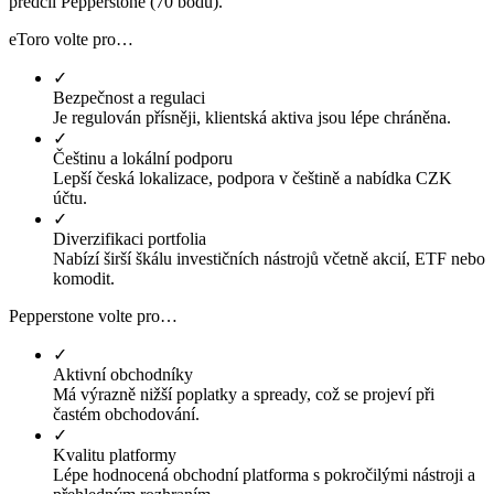
předčil Pepperstone (70 bodů).
eToro volte pro…
✓
Bezpečnost a regulaci
Je regulován přísněji, klientská aktiva jsou lépe chráněna.
✓
Češtinu a lokální podporu
Lepší česká lokalizace, podpora v češtině a nabídka CZK
účtu.
✓
Diverzifikaci portfolia
Nabízí širší škálu investičních nástrojů včetně akcií, ETF nebo
komodit.
Pepperstone volte pro…
✓
Aktivní obchodníky
Má výrazně nižší poplatky a spready, což se projeví při
častém obchodování.
✓
Kvalitu platformy
Lépe hodnocená obchodní platforma s pokročilými nástroji a