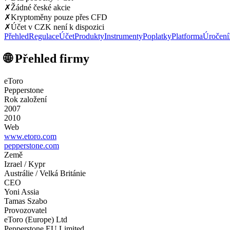
✗
Žádné české akcie
✗
Kryptoměny pouze přes CFD
✗
Účet v CZK není k dispozici
Přehled
Regulace
Účet
Produkty
Instrumenty
Poplatky
Platforma
Úročení
🌐 Přehled firmy
eToro
Pepperstone
Rok založení
2007
2010
Web
www.etoro.com
pepperstone.com
Země
Izrael / Kypr
Austrálie / Velká Británie
CEO
Yoni Assia
Tamas Szabo
Provozovatel
eToro (Europe) Ltd
Pepperstone EU Limited