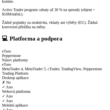
komise.
Active Trader program: rabaty až 30 % na spready (objem >
$10M/měsíc).
Žádné poplatky za neaktivitu, vklady ani výběry (EU). Žádná
konverzní přirážka na měny.
💻 Platforma a podpora
eToro
Pepperstone
Název platformy
eToro
MetaTrader 4, MetaTrader 5, cTrader, TradingView, Pepperstone
Trading Platform
Desktop aplikace
✗ Ne
✓ Ano
Webová platforma
✓ Ano
✓ Ano
Mobilní aplikace
✓ Ano