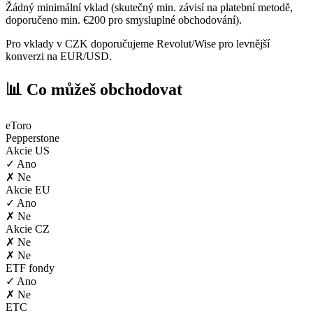
Žádný minimální vklad (skutečný min. závisí na platební metodě,
doporučeno min. €200 pro smysluplné obchodování).
Pro vklady v CZK doporučujeme Revolut/Wise pro levnější
konverzi na EUR/USD.
📊 Co můžeš obchodovat
eToro
Pepperstone
Akcie US
✓ Ano
✗ Ne
Akcie EU
✓ Ano
✗ Ne
Akcie CZ
✗ Ne
✗ Ne
ETF fondy
✓ Ano
✗ Ne
ETC