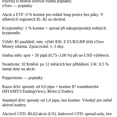
PayPal) si mohou účtovat vlastní poplatky.
eToro — poplatky
Akcie a ETF: 0 % komise pro reálné long pozice bez páky. V
některých regionech $1–$2 za obchod.
Kryptoměny: 1 % komise + spread při nákupu/prodeji reálných
kryptoměn.
Výběr: $5 paušálně, min. výběr $30. Z EUR/GBP účtů eToro
Money zdarma. Zpracování: 1–3 dny.
Směna měn: spot + 50 pipů (0,75–3,00 %) při ne-USD výběrech.
Neaktivita: 10 $/měsíc po 12 měsících bez přihlášení. UK: 0,5 %
stamp duty na akcie.
Pepperstone — poplatky
Razor účet: spready od 0,0 pipu + komise $7 roundturn/lot
(MT4/MT5/TradingView), $6/lot (cTrader).
Standard účet: spready od 1,0 pipu, bez komise. Vhodný pro méně
aktivní tradery.
Akciové CFD: $0,02/akcie (US). Indexové CFD: spread-only, bez