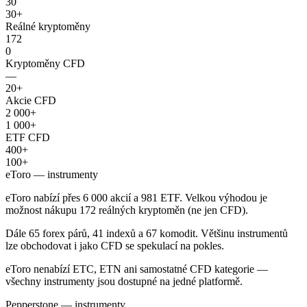
30
30+
Reálné kryptoměny
172
0
Kryptoměny CFD
—
20+
Akcie CFD
2 000+
1 000+
ETF CFD
400+
100+
eToro — instrumenty
eToro nabízí přes 6 000 akcií a 981 ETF. Velkou výhodou je
možnost nákupu 172 reálných kryptoměn (ne jen CFD).
Dále 65 forex párů, 41 indexů a 67 komodit. Většinu instrumentů
lze obchodovat i jako CFD se spekulací na pokles.
eToro nenabízí ETC, ETN ani samostatné CFD kategorie —
všechny instrumenty jsou dostupné na jedné platformě.
Pepperstone — instrumenty