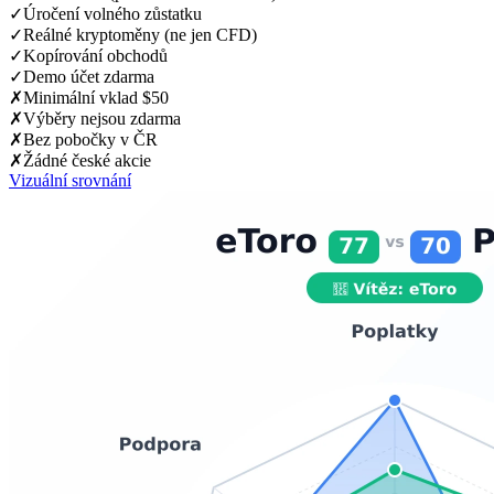
✓
Úročení volného zůstatku
✓
Reálné kryptoměny (ne jen CFD)
✓
Kopírování obchodů
✓
Demo účet zdarma
✗
Minimální vklad $50
✗
Výběry nejsou zdarma
✗
Bez pobočky v ČR
✗
Žádné české akcie
Vizuální srovnání