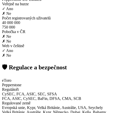
Veřejně na burze
✓ Ano
✗ Ne
Počet registrovaných uživatelů
40 000 000
750 000
Pobočka v ČR
✗ Ne
✗ Ne
Web v češtině
✓ Ano
✗ Ne
🛡️ Regulace a bezpečnost
eToro
Pepperstone
Regulátoři
CySEC, FCA, ASIC, SEC, SFSA
FCA, ASIC, CySEC, BaFin, DFSA, CMA, SCB
Regulované země
Evropská unie, Kypr, Velká Británie, Austrálie, USA, Seychely
Velká Británie, Austrálie, Kypr, Německo, Dubaj, Keňa, Bahamy