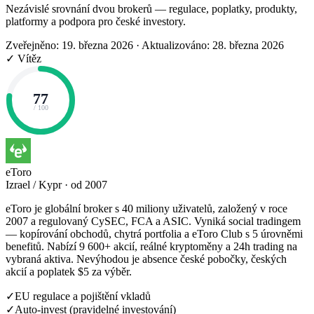
Nezávislé srovnání dvou brokerů — regulace, poplatky, produkty,
platformy a podpora pro české investory.
Zveřejněno: 19. března 2026
·
Aktualizováno: 28. března 2026
✓ Vítěz
77
/ 100
eToro
Izrael / Kypr · od 2007
eToro je globální broker s 40 miliony uživatelů, založený v roce
2007 a regulovaný CySEC, FCA a ASIC. Vyniká social tradingem
— kopírování obchodů, chytrá portfolia a eToro Club s 5 úrovněmi
benefitů. Nabízí 9 600+ akcií, reálné kryptoměny a 24h trading na
vybraná aktiva. Nevýhodou je absence české pobočky, českých
akcií a poplatek $5 za výběr.
✓
EU regulace a pojištění vkladů
✓
Auto-invest (pravidelné investování)