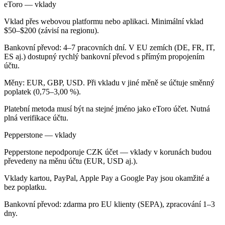
eToro — vklady
Vklad přes webovou platformu nebo aplikaci. Minimální vklad
$50–$200 (závisí na regionu).
Bankovní převod: 4–7 pracovních dní. V EU zemích (DE, FR, IT,
ES aj.) dostupný rychlý bankovní převod s přímým propojením
účtu.
Měny: EUR, GBP, USD. Při vkladu v jiné měně se účtuje směnný
poplatek (0,75–3,00 %).
Platební metoda musí být na stejné jméno jako eToro účet. Nutná
plná verifikace účtu.
Pepperstone — vklady
Pepperstone nepodporuje CZK účet — vklady v korunách budou
převedeny na měnu účtu (EUR, USD aj.).
Vklady kartou, PayPal, Apple Pay a Google Pay jsou okamžité a
bez poplatku.
Bankovní převod: zdarma pro EU klienty (SEPA), zpracování 1–3
dny.