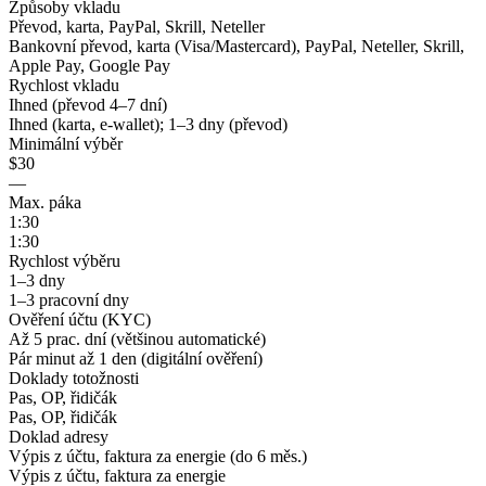
Způsoby vkladu
Převod, karta, PayPal, Skrill, Neteller
Bankovní převod, karta (Visa/Mastercard), PayPal, Neteller, Skrill,
Apple Pay, Google Pay
Rychlost vkladu
Ihned (převod 4–7 dní)
Ihned (karta, e-wallet); 1–3 dny (převod)
Minimální výběr
$30
—
Max. páka
1:30
1:30
Rychlost výběru
1–3 dny
1–3 pracovní dny
Ověření účtu (KYC)
Až 5 prac. dní (většinou automatické)
Pár minut až 1 den (digitální ověření)
Doklady totožnosti
Pas, OP, řidičák
Pas, OP, řidičák
Doklad adresy
Výpis z účtu, faktura za energie (do 6 měs.)
Výpis z účtu, faktura za energie