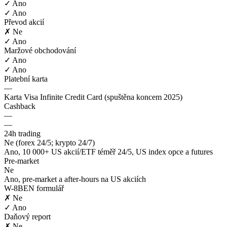
✓ Ano
✓ Ano
Převod akcií
✗ Ne
✓ Ano
Maržové obchodování
✓ Ano
✓ Ano
Platební karta
—
Karta Visa Infinite Credit Card (spuštěna koncem 2025)
Cashback
—
—
24h trading
Ne (forex 24/5; krypto 24/7)
Ano, 10 000+ US akcií/ETF téměř 24/5, US index opce a futures
Pre-market
Ne
Ano, pre-market a after-hours na US akciích
W-8BEN formulář
✗ Ne
✓ Ano
Daňový report
✗ Ne