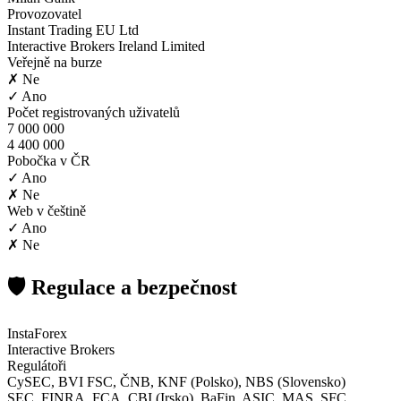
Provozovatel
Instant Trading EU Ltd
Interactive Brokers Ireland Limited
Veřejně na burze
✗ Ne
✓ Ano
Počet registrovaných uživatelů
7 000 000
4 400 000
Pobočka v ČR
✓ Ano
✗ Ne
Web v češtině
✓ Ano
✗ Ne
🛡️ Regulace a bezpečnost
InstaForex
Interactive Brokers
Regulátoři
CySEC, BVI FSC, ČNB, KNF (Polsko), NBS (Slovensko)
SEC, FINRA, FCA, CBI (Irsko), BaFin, ASIC, MAS, SFC