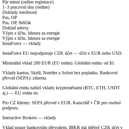
Pár minut (online registrace)
1–3 pracovní dny (online)
Doklady totožnosti
Pas, OP
Pas, OP, řidičák
Doklad adresy
Výpis z účtu, faktura za energie
Výpis z účtu, faktura za energie
InstaForex — vklady
InstaForex EU nepodporuje CZK účet — účet v EUR nebo USD.
Minimální vklad 200 EUR (EU entita). Globální entita: od $1.
Vklady kartou, Skrill, Neteller a Sofort bez poplatku. Bankovní
převod (SEPA): zdarma.
Globální entita nabízí vklady kryptoměnami (BTC, ETH, USDT
aj.) — EU entita ne.
Pro CZ klienty: SEPA převod v EUR. Kancelář v ČR pro osobní
podporu.
Interactive Brokers — vklady
Vklad pouze bankovním převodem. IBKR má sběrný CZK účet v