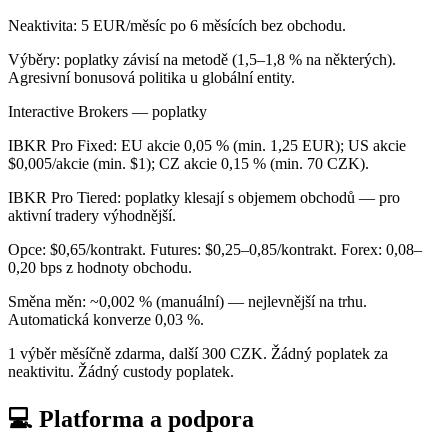
Neaktivita: 5 EUR/měsíc po 6 měsících bez obchodu.
Výběry: poplatky závisí na metodě (1,5–1,8 % na některých).
Agresivní bonusová politika u globální entity.
Interactive Brokers — poplatky
IBKR Pro Fixed: EU akcie 0,05 % (min. 1,25 EUR); US akcie
$0,005/akcie (min. $1); CZ akcie 0,15 % (min. 70 CZK).
IBKR Pro Tiered: poplatky klesají s objemem obchodů — pro
aktivní tradery výhodnější.
Opce: $0,65/kontrakt. Futures: $0,25–0,85/kontrakt. Forex: 0,08–
0,20 bps z hodnoty obchodu.
Směna měn: ~0,002 % (manuální) — nejlevnější na trhu.
Automatická konverze 0,03 %.
1 výběr měsíčně zdarma, další 300 CZK. Žádný poplatek za
neaktivitu. Žádný custody poplatek.
💻 Platforma a podpora