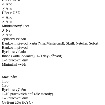
✓ Ano
✓ Ano
Účet v USD
✓ Ano
✓ Ano
Multiměnový účet
✗ Ne
✓ Ano
Způsoby vkladu
Bankovní převod, karta (Visa/Mastercard), Skrill, Neteller, Sofort
Bankovní převod
Rychlost vkladu
Ihned (karta, e-wallet); 1–3 dny (převod)
1–4 pracovní dny
Minimální výběr
—
—
Max. páka
1:30
1:30
Rychlost výběru
1–10 pracovních dnů (dle metody)
1–3 pracovní dny
Ověření účtu (KYC)