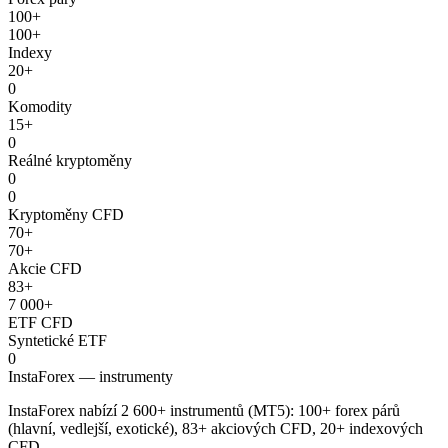
100+
100+
Indexy
20+
0
Komodity
15+
0
Reálné kryptoměny
0
0
Kryptoměny CFD
70+
70+
Akcie CFD
83+
7 000+
ETF CFD
Syntetické ETF
0
InstaForex — instrumenty
InstaForex nabízí 2 600+ instrumentů (MT5): 100+ forex párů
(hlavní, vedlejší, exotické), 83+ akciových CFD, 20+ indexových
CFD.