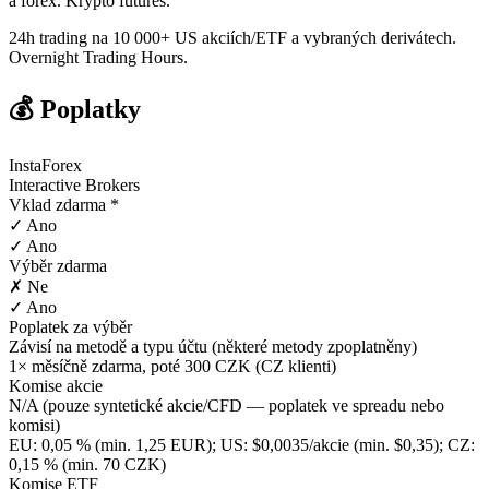
a forex. Krypto futures.
24h trading na 10 000+ US akciích/ETF a vybraných derivátech.
Overnight Trading Hours.
💰 Poplatky
InstaForex
Interactive Brokers
Vklad zdarma *
✓ Ano
✓ Ano
Výběr zdarma
✗ Ne
✓ Ano
Poplatek za výběr
Závisí na metodě a typu účtu (některé metody zpoplatněny)
1× měsíčně zdarma, poté 300 CZK (CZ klienti)
Komise akcie
N/A (pouze syntetické akcie/CFD — poplatek ve spreadu nebo
komisi)
EU: 0,05 % (min. 1,25 EUR); US: $0,0035/akcie (min. $0,35); CZ:
0,15 % (min. 70 CZK)
Komise ETF