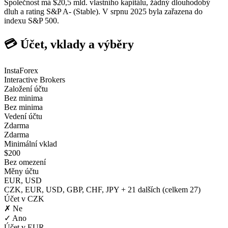
Společnost má $20,5 mld. vlastního kapitálu, žádný dlouhodobý
dluh a rating S&P A- (Stable). V srpnu 2025 byla zařazena do
indexu S&P 500.
💳 Účet, vklady a výběry
InstaForex
Interactive Brokers
Založení účtu
Bez minima
Bez minima
Vedení účtu
Zdarma
Zdarma
Minimální vklad
$200
Bez omezení
Měny účtu
EUR, USD
CZK, EUR, USD, GBP, CHF, JPY + 21 dalších (celkem 27)
Účet v CZK
✗ Ne
✓ Ano
Účet v EUR