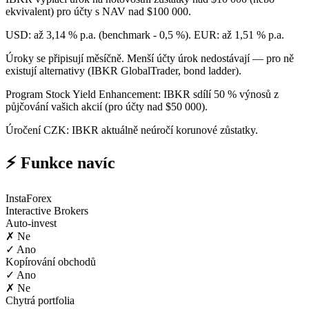
ekvivalent) pro účty s NAV nad $100 000.
USD: až 3,14 % p.a. (benchmark - 0,5 %). EUR: až 1,51 % p.a.
Úroky se připisují měsíčně. Menší účty úrok nedostávají — pro ně
existují alternativy (IBKR GlobalTrader, bond ladder).
Program Stock Yield Enhancement: IBKR sdílí 50 % výnosů z
půjčování vašich akcií (pro účty nad $50 000).
Úročení CZK: IBKR aktuálně neúročí korunové zůstatky.
⚡ Funkce navíc
InstaForex
Interactive Brokers
Auto-invest
✗ Ne
✓ Ano
Kopírování obchodů
✓ Ano
✗ Ne
Chytrá portfolia