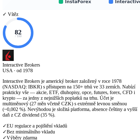
✓ Vítěz
82
/ 100
Interactive Brokers
USA · od 1978
Interactive Brokers je americký broker založený v roce 1978
(NASDAQ: IBKR) s přístupem na 150+ trhů ve 33 zemích. Nabízí
prakticky vše — akcie, ETF, dluhopisy, opce, futures, forex, CFD i
krypto — za jedny z nejnižších poplatků na trhu. Účet je
multiměnový (27 měn včetně CZK) s extrémně levnou směnou
(~0,002 %). Nevýhodou je složitá platforma, absence češtiny a vyšší
daň z CZ dividend (35 %).
✓
EU regulace a pojištění vkladů
✓
Bez minimálního vkladu
✓
Výběry zdarma