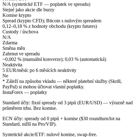
N/A (syntetické ETF — poplatek ve spreadu)
Stejné jako akcie dle burzy
Komise krypto
Spread (krypto CFD); Bitcoin s nulovým spreadem
0,12–0,18 % z hodnoty obchodu (krypto futures)
Custody / úschova
N/A
Zdarma
Směna měn
Zahrnut ve spreadu
~0,002 % (manuální konverze); 0,03 % (automatická)
Neaktivita
5 EUR/měsíc po 6 měsících neaktivity
Ne
* Záleží na způsobu vkladu — některé platební služby (Skrill,
PayPal) si mohou účtovat vlastní poplatky.
InstaForex — poplatky
Standard účty: fixní spready od 3 pipů (EUR/USD) — výrazně nad
průměrem trhu. Bez komise.
ECN účty: spready od 0 pipů + komise ($30 roundturn/lot na
Standard, nižší na Pro/VIP).
Syntetické akcie/ETF: nulové komise, swap-free.