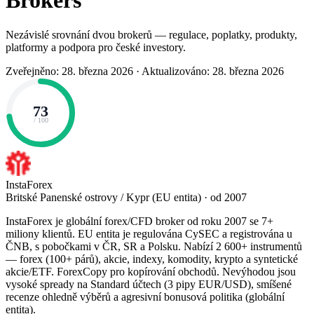
Brokers
Nezávislé srovnání dvou brokerů — regulace, poplatky, produkty,
platformy a podpora pro české investory.
Zveřejněno: 28. března 2026
·
Aktualizováno: 28. března 2026
73
/ 100
InstaForex
Britské Panenské ostrovy / Kypr (EU entita) · od 2007
InstaForex je globální forex/CFD broker od roku 2007 se 7+
miliony klientů. EU entita je regulována CySEC a registrována u
ČNB, s pobočkami v ČR, SR a Polsku. Nabízí 2 600+ instrumentů
— forex (100+ párů), akcie, indexy, komodity, krypto a syntetické
akcie/ETF. ForexCopy pro kopírování obchodů. Nevýhodou jsou
vysoké spready na Standard účtech (3 pipy EUR/USD), smíšené
recenze ohledně výběrů a agresivní bonusová politika (globální
entita).