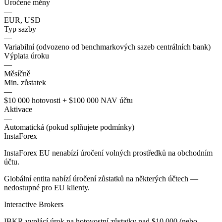
Úročené měny
—
EUR, USD
Typ sazby
—
Variabilní (odvozeno od benchmarkových sazeb centrálních bank)
Výplata úroku
—
Měsíčně
Min. zůstatek
—
$10 000 hotovosti + $100 000 NAV účtu
Aktivace
—
Automatická (pokud splňujete podmínky)
InstaForex
InstaForex EU nenabízí úročení volných prostředků na obchodním
účtu.
Globální entita nabízí úročení zůstatků na některých účtech —
nedostupné pro EU klienty.
Interactive Brokers
IBKR vyplácí úrok na hotovostní zůstatky nad $10 000 (nebo