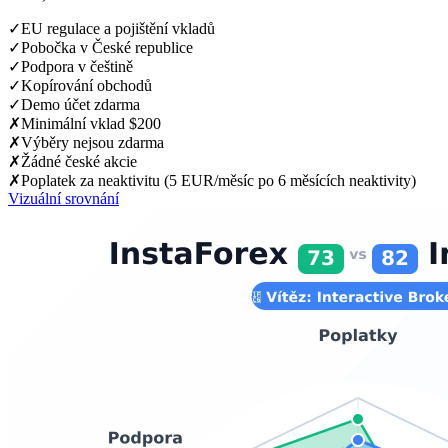
✓
EU regulace a pojištění vkladů
✓
Pobočka v České republice
✓
Podpora v češtině
✓
Kopírování obchodů
✓
Demo účet zdarma
✗
Minimální vklad $200
✗
Výběry nejsou zdarma
✗
Žádné české akcie
✗
Poplatek za neaktivitu (5 EUR/měsíc po 6 měsících neaktivity)
Vizuální srovnání