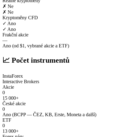
Reálné kryptoměny
✗ Ne
✗ Ne
Kryptoměny CFD
✓ Ano
✓ Ano
Frakční akcie
—
Ano (od $1, vybrané akcie a ETF)
📈 Počet instrumentů
InstaForex
Interactive Brokers
Akcie
0
15 000+
České akcie
0
Ano (BCPP — ČEZ, KB, Erste, Moneta a další)
ETF
0
13 000+
Forex páry