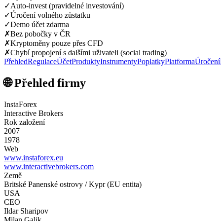
✓
Auto-invest (pravidelné investování)
✓
Úročení volného zůstatku
✓
Demo účet zdarma
✗
Bez pobočky v ČR
✗
Kryptoměny pouze přes CFD
✗
Chybí propojení s dalšími uživateli (social trading)
Přehled
Regulace
Účet
Produkty
Instrumenty
Poplatky
Platforma
Úročení
🌐 Přehled firmy
InstaForex
Interactive Brokers
Rok založení
2007
1978
Web
www.instaforex.eu
www.interactivebrokers.com
Země
Britské Panenské ostrovy / Kypr (EU entita)
USA
CEO
Ildar Sharipov
Milan Galik