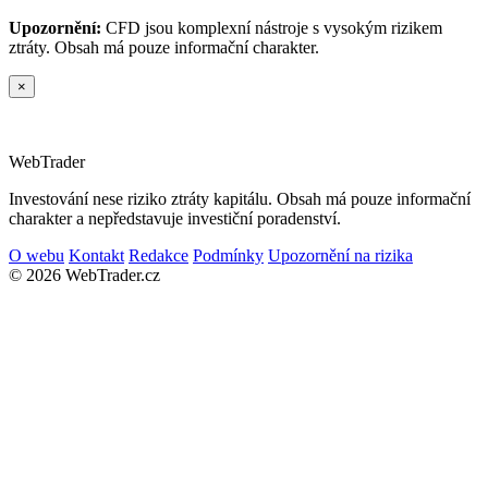
Upozornění:
CFD jsou komplexní nástroje s vysokým rizikem
ztráty. Obsah má pouze informační charakter.
×
Web
Trader
Investování nese riziko ztráty kapitálu. Obsah má pouze informační
charakter a nepředstavuje investiční poradenství.
O webu
Kontakt
Redakce
Podmínky
Upozornění na rizika
© 2026 WebTrader.cz