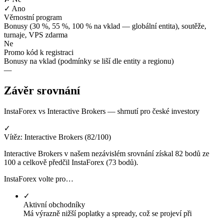
✓ Ano
Věrnostní program
Bonusy (30 %, 55 %, 100 % na vklad — globální entita), soutěže,
turnaje, VPS zdarma
Ne
Promo kód k registraci
Bonusy na vklad (podmínky se liší dle entity a regionu)
—
Závěr srovnání
InstaForex vs Interactive Brokers — shrnutí pro české investory
✓
Vítěz: Interactive Brokers (82/100)
Interactive Brokers v našem nezávislém srovnání získal 82 bodů ze
100 a celkově předčil InstaForex (73 bodů).
InstaForex volte pro…
✓
Aktivní obchodníky
Má výrazně nižší poplatky a spready, což se projeví při