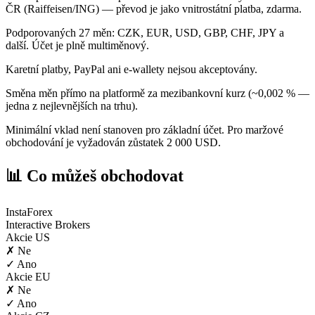
ČR (Raiffeisen/ING) — převod je jako vnitrostátní platba, zdarma.
Podporovaných 27 měn: CZK, EUR, USD, GBP, CHF, JPY a
další. Účet je plně multiměnový.
Karetní platby, PayPal ani e-wallety nejsou akceptovány.
Směna měn přímo na platformě za mezibankovní kurz (~0,002 % —
jedna z nejlevnějších na trhu).
Minimální vklad není stanoven pro základní účet. Pro maržové
obchodování je vyžadován zůstatek 2 000 USD.
📊 Co můžeš obchodovat
InstaForex
Interactive Brokers
Akcie US
✗ Ne
✓ Ano
Akcie EU
✗ Ne
✓ Ano