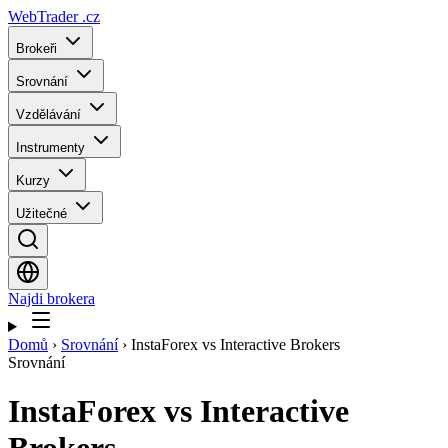
WebTrader
.cz
Brokeři
Srovnání
Vzdělávání
Instrumenty
Kurzy
Užitečné
Najdi brokera
Domů
›
Srovnání
›
InstaForex vs Interactive Brokers
Srovnání
InstaForex
vs
Interactive