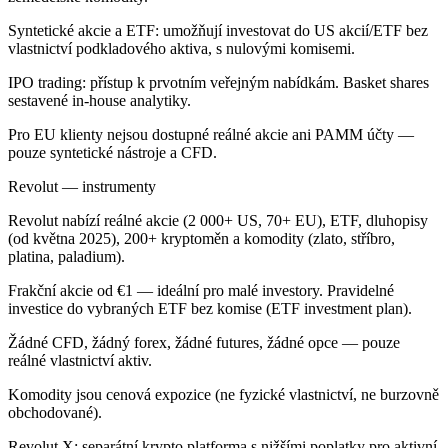
Syntetické akcie a ETF: umožňují investovat do US akcií/ETF bez
vlastnictví podkladového aktiva, s nulovými komisemi.
IPO trading: přístup k prvotním veřejným nabídkám. Basket shares
sestavené in-house analytiky.
Pro EU klienty nejsou dostupné reálné akcie ani PAMM účty —
pouze syntetické nástroje a CFD.
Revolut — instrumenty
Revolut nabízí reálné akcie (2 000+ US, 70+ EU), ETF, dluhopisy
(od května 2025), 200+ kryptoměn a komodity (zlato, stříbro,
platina, paladium).
Frakční akcie od €1 — ideální pro malé investory. Pravidelné
investice do vybraných ETF bez komise (ETF investment plan).
Žádné CFD, žádný forex, žádné futures, žádné opce — pouze
reálné vlastnictví aktiv.
Komodity jsou cenová expozice (ne fyzické vlastnictví, ne burzovně
obchodované).
Revolut X: separátní krypto platforma s nižšími poplatky pro aktivní