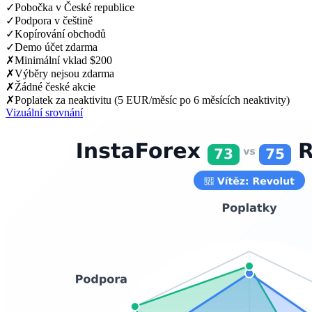
✓
Pobočka v České republice
✓
Podpora v češtině
✓
Kopírování obchodů
✓
Demo účet zdarma
✗
Minimální vklad $200
✗
Výběry nejsou zdarma
✗
Žádné české akcie
✗
Poplatek za neaktivitu (5 EUR/měsíc po 6 měsících neaktivity)
Vizuální srovnání