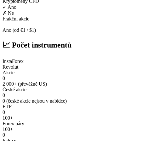
Kryptoměny CFD
✓ Ano
✗ Ne
Frakční akcie
—
Ano (od €1 / $1)
📈 Počet instrumentů
InstaForex
Revolut
Akcie
0
2 000+ (převážně US)
České akcie
0
0 (české akcie nejsou v nabídce)
ETF
0
100+
Forex páry
100+
0
Indexy