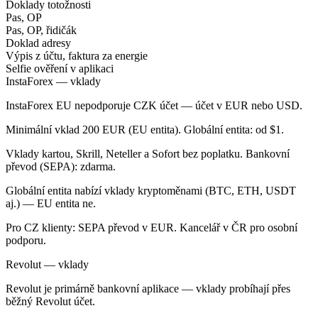
Doklady totožnosti
Pas, OP
Pas, OP, řidičák
Doklad adresy
Výpis z účtu, faktura za energie
Selfie ověření v aplikaci
InstaForex — vklady
InstaForex EU nepodporuje CZK účet — účet v EUR nebo USD.
Minimální vklad 200 EUR (EU entita). Globální entita: od $1.
Vklady kartou, Skrill, Neteller a Sofort bez poplatku. Bankovní
převod (SEPA): zdarma.
Globální entita nabízí vklady kryptoměnami (BTC, ETH, USDT
aj.) — EU entita ne.
Pro CZ klienty: SEPA převod v EUR. Kancelář v ČR pro osobní
podporu.
Revolut — vklady
Revolut je primárně bankovní aplikace — vklady probíhají přes
běžný Revolut účet.