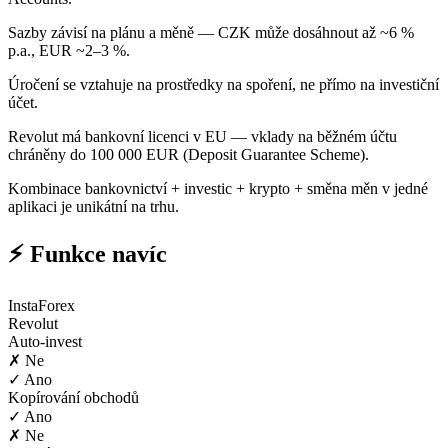
Sazby závisí na plánu a měně — CZK může dosáhnout až ~6 %
p.a., EUR ~2–3 %.
Úročení se vztahuje na prostředky na spoření, ne přímo na investiční
účet.
Revolut má bankovní licenci v EU — vklady na běžném účtu
chráněny do 100 000 EUR (Deposit Guarantee Scheme).
Kombinace bankovnictví + investic + krypto + směna měn v jedné
aplikaci je unikátní na trhu.
⚡ Funkce navíc
InstaForex
Revolut
Auto-invest
✗ Ne
✓ Ano
Kopírování obchodů
✓ Ano
✗ Ne