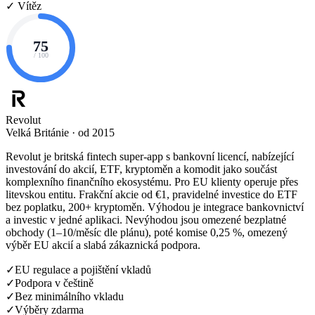
✓ Vítěz
75
/ 100
Revolut
Velká Británie · od 2015
Revolut je britská fintech super-app s bankovní licencí, nabízející
investování do akcií, ETF, kryptoměn a komodit jako součást
komplexního finančního ekosystému. Pro EU klienty operuje přes
litevskou entitu. Frakční akcie od €1, pravidelné investice do ETF
bez poplatku, 200+ kryptoměn. Výhodou je integrace bankovnictví
a investic v jedné aplikaci. Nevýhodou jsou omezené bezplatné
obchody (1–10/měsíc dle plánu), poté komise 0,25 %, omezený
výběr EU akcií a slabá zákaznická podpora.
✓
EU regulace a pojištění vkladů
✓
Podpora v češtině
✓
Bez minimálního vkladu
✓
Výběry zdarma