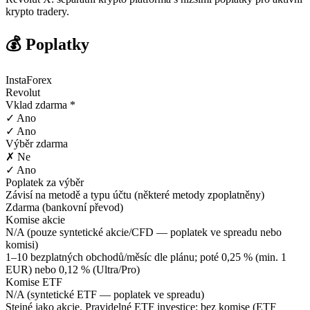
krypto tradery.
💰 Poplatky
InstaForex
Revolut
Vklad zdarma *
✓ Ano
✓ Ano
Výběr zdarma
✗ Ne
✓ Ano
Poplatek za výběr
Závisí na metodě a typu účtu (některé metody zpoplatněny)
Zdarma (bankovní převod)
Komise akcie
N/A (pouze syntetické akcie/CFD — poplatek ve spreadu nebo
komisi)
1–10 bezplatných obchodů/měsíc dle plánu; poté 0,25 % (min. 1
EUR) nebo 0,12 % (Ultra/Pro)
Komise ETF
N/A (syntetické ETF — poplatek ve spreadu)
Stejné jako akcie. Pravidelné ETF investice: bez komise (ETF