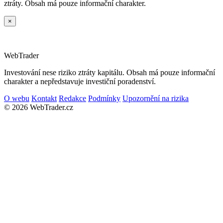
ztráty. Obsah má pouze informační charakter.
×
Web
Trader
Investování nese riziko ztráty kapitálu. Obsah má pouze informační
charakter a nepředstavuje investiční poradenství.
O webu
Kontakt
Redakce
Podmínky
Upozornění na rizika
© 2026 WebTrader.cz