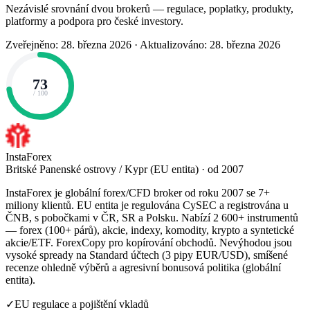
Nezávislé srovnání dvou brokerů — regulace, poplatky, produkty,
platformy a podpora pro české investory.
Zveřejněno: 28. března 2026
·
Aktualizováno: 28. března 2026
73
/ 100
InstaForex
Britské Panenské ostrovy / Kypr (EU entita) · od 2007
InstaForex je globální forex/CFD broker od roku 2007 se 7+
miliony klientů. EU entita je regulována CySEC a registrována u
ČNB, s pobočkami v ČR, SR a Polsku. Nabízí 2 600+ instrumentů
— forex (100+ párů), akcie, indexy, komodity, krypto a syntetické
akcie/ETF. ForexCopy pro kopírování obchodů. Nevýhodou jsou
vysoké spready na Standard účtech (3 pipy EUR/USD), smíšené
recenze ohledně výběrů a agresivní bonusová politika (globální
entita).
✓
EU regulace a pojištění vkladů