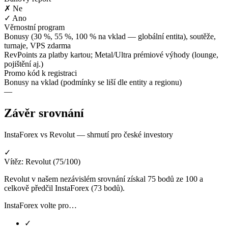
✗ Ne
✓ Ano
Věrnostní program
Bonusy (30 %, 55 %, 100 % na vklad — globální entita), soutěže,
turnaje, VPS zdarma
RevPoints za platby kartou; Metal/Ultra prémiové výhody (lounge,
pojištění aj.)
Promo kód k registraci
Bonusy na vklad (podmínky se liší dle entity a regionu)
—
Závěr srovnání
InstaForex vs Revolut — shrnutí pro české investory
✓
Vítěz: Revolut (75/100)
Revolut v našem nezávislém srovnání získal 75 bodů ze 100 a
celkově předčil InstaForex (73 bodů).
InstaForex volte pro…
✓