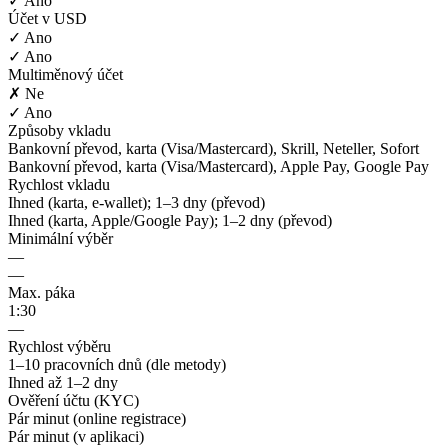
✓ Ano
Účet v USD
✓ Ano
✓ Ano
Multiměnový účet
✗ Ne
✓ Ano
Způsoby vkladu
Bankovní převod, karta (Visa/Mastercard), Skrill, Neteller, Sofort
Bankovní převod, karta (Visa/Mastercard), Apple Pay, Google Pay
Rychlost vkladu
Ihned (karta, e-wallet); 1–3 dny (převod)
Ihned (karta, Apple/Google Pay); 1–2 dny (převod)
Minimální výběr
—
—
Max. páka
1:30
—
Rychlost výběru
1–10 pracovních dnů (dle metody)
Ihned až 1–2 dny
Ověření účtu (KYC)
Pár minut (online registrace)
Pár minut (v aplikaci)