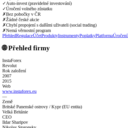
✓
Auto-invest (pravidelné investování)
✓
Úročení volného zůstatku
✗
Bez pobočky v ČR
✗
Žádné české akcie
✗
Chybí propojení s dalšími uživateli (social trading)
✗
Nemá věrnostní program
Přehled
Regulace
Účet
Produkty
Instrumenty
Poplatky
Platforma
Úročení
🌐 Přehled firmy
InstaForex
Revolut
Rok založení
2007
2015
Web
www.instaforex.eu
—
Země
Britské Panenské ostrovy / Kypr (EU entita)
Velká Británie
CEO
Ildar Sharipov
Nikolay Storonsky