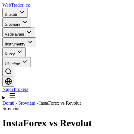
WebTrader
.cz
Brokeři
Srovnání
Vzdělávání
Instrumenty
Kurzy
Užitečné
Najdi brokera
Domů
›
Srovnání
›
InstaForex vs Revolut
Srovnání
InstaForex
vs
Revolut