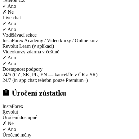
Telefon CZ
✓ Ano
✗ Ne
Live chat
✓ Ano
✓ Ano
Vzdělávací sekce
InstaForex Academy / Video kurzy / Online kurz
Revolut Learn (v aplikaci)
Videokurzy zdarma v češtině
✓ Ano
✓ Ano
Dostupnost podpory
24/5 (CZ, SK, PL, EN — kanceláře v ČR a SR)
24/7 (in-app chat; telefon pouze Premium+)
🏦 Úročení zůstatku
InstaForex
Revolut
Úročení dostupné
✗ Ne
✓ Ano
Úročené měny