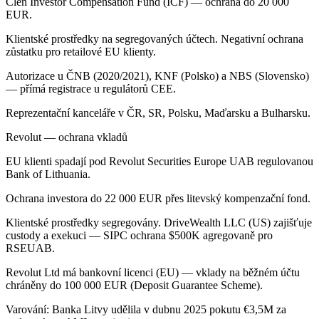
Člen Investor Compensation Fund (ICF) — ochrana do 20 000
EUR.
Klientské prostředky na segregovaných účtech. Negativní ochrana
zůstatku pro retailové EU klienty.
Autorizace u ČNB (2020/2021), KNF (Polsko) a NBS (Slovensko)
— přímá registrace u regulátorů CEE.
Reprezentační kanceláře v ČR, SR, Polsku, Maďarsku a Bulharsku.
Revolut — ochrana vkladů
EU klienti spadají pod Revolut Securities Europe UAB regulovanou
Bank of Lithuania.
Ochrana investora do 22 000 EUR přes litevský kompenzační fond.
Klientské prostředky segregovány. DriveWealth LLC (US) zajišťuje
custody a exekuci — SIPC ochrana $500K agregovaně pro
RSEUAB.
Revolut Ltd má bankovní licenci (EU) — vklady na běžném účtu
chráněny do 100 000 EUR (Deposit Guarantee Scheme).
Varování: Banka Litvy udělila v dubnu 2025 pokutu €3,5M za