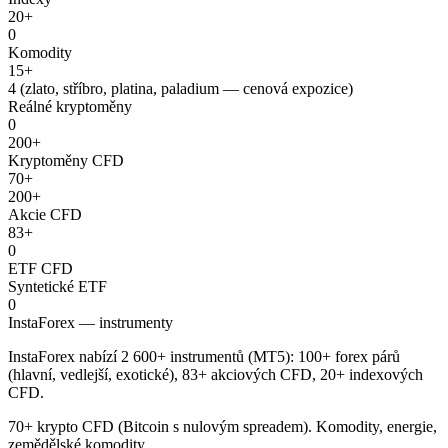
20+
0
Komodity
15+
4 (zlato, stříbro, platina, paladium — cenová expozice)
Reálné kryptoměny
0
200+
Kryptoměny CFD
70+
200+
Akcie CFD
83+
0
ETF CFD
Syntetické ETF
0
InstaForex — instrumenty
InstaForex nabízí 2 600+ instrumentů (MT5): 100+ forex párů
(hlavní, vedlejší, exotické), 83+ akciových CFD, 20+ indexových
CFD.
70+ krypto CFD (Bitcoin s nulovým spreadem). Komodity, energie,
zemědělské komodity.