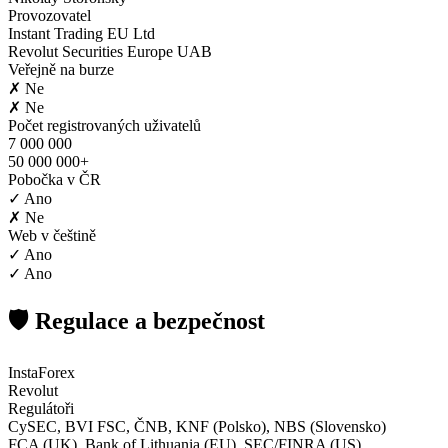
Provozovatel
Instant Trading EU Ltd
Revolut Securities Europe UAB
Veřejně na burze
✗ Ne
✗ Ne
Počet registrovaných uživatelů
7 000 000
50 000 000+
Pobočka v ČR
✓ Ano
✗ Ne
Web v češtině
✓ Ano
✓ Ano
🛡️ Regulace a bezpečnost
InstaForex
Revolut
Regulátoři
CySEC, BVI FSC, ČNB, KNF (Polsko), NBS (Slovensko)
FCA (UK), Bank of Lithuania (EU), SEC/FINRA (US)