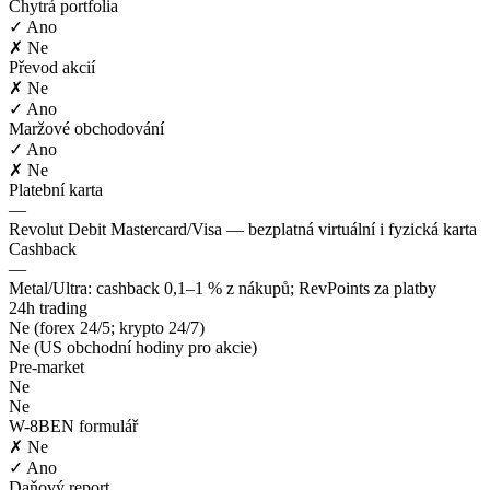
Chytrá portfolia
✓ Ano
✗ Ne
Převod akcií
✗ Ne
✓ Ano
Maržové obchodování
✓ Ano
✗ Ne
Platební karta
—
Revolut Debit Mastercard/Visa — bezplatná virtuální i fyzická karta
Cashback
—
Metal/Ultra: cashback 0,1–1 % z nákupů; RevPoints za platby
24h trading
Ne (forex 24/5; krypto 24/7)
Ne (US obchodní hodiny pro akcie)
Pre-market
Ne
Ne
W-8BEN formulář
✗ Ne
✓ Ano
Daňový report