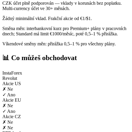
CZK účet plně podporován — vklady v korunách bez poplatku.
Multi-currency účet ve 30+ měnách.
Žádný minimální vklad. Frakční akcie od €1/$1.
Směna měn: interbankovní kurz pro Premium+ plány v pracovních
dnech; Standard má limit €1000/měsíc, poté 0,5–1 % přirážka.
Víkendové směny měn: přirážka 0,5–1 % pro všechny plány.
📊 Co můžeš obchodovat
InstaForex
Revolut
Akcie US
✗ Ne
✓ Ano
Akcie EU
✗ Ne
✓ Ano
Akcie CZ
✗ Ne
✗ Ne