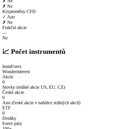
✗ Ne
✗ Ne
Kryptoměny CFD
✓ Ano
✗ Ne
Frakční akcie
—
Ne
📈 Počet instrumentů
InstaForex
Wonderinterest
Akcie
0
Stovky (reálné akcie US, EU, CZ)
České akcie
0
Ano (české akcie v nabídce reálných akcií)
ETF
0
Desítky
Forex páry
100+