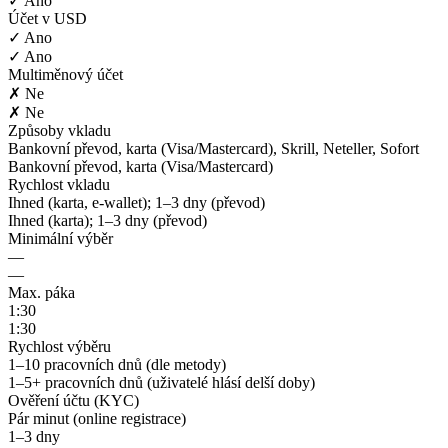
✓ Ano
Účet v USD
✓ Ano
✓ Ano
Multiměnový účet
✗ Ne
✗ Ne
Způsoby vkladu
Bankovní převod, karta (Visa/Mastercard), Skrill, Neteller, Sofort
Bankovní převod, karta (Visa/Mastercard)
Rychlost vkladu
Ihned (karta, e-wallet); 1–3 dny (převod)
Ihned (karta); 1–3 dny (převod)
Minimální výběr
—
—
Max. páka
1:30
1:30
Rychlost výběru
1–10 pracovních dnů (dle metody)
1–5+ pracovních dnů (uživatelé hlásí delší doby)
Ověření účtu (KYC)
Pár minut (online registrace)
1–3 dny