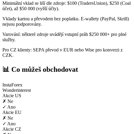
Minimální vklad se liší dle zdroje: $100 (TradersUnion), $250 (Coal
účet), až $50 000 (vyšší účty).
Vklady kartou a převodem bez poplatku. E-wallety (PayPal, Skrill)
nejsou podporovány.
Varování: některé zdroje uvádějí vstupní práh $250 000+ pro plné
služby.
Pro CZ klienty: SEPA převod v EUR nebo Wise pro konverzi z
CZK.
📊 Co můžeš obchodovat
InstaForex
Wonderinterest
Akcie US
✗ Ne
✓ Ano
Akcie EU
✗ Ne
✓ Ano
Akcie CZ