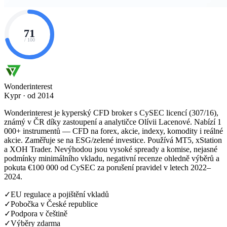
71
/ 100
Wonderinterest
Kypr · od 2014
Wonderinterest je kyperský CFD broker s CySEC licencí (307/16),
známý v ČR díky zastoupení a analytičce Olívii Lacenové. Nabízí 1
000+ instrumentů — CFD na forex, akcie, indexy, komodity i reálné
akcie. Zaměřuje se na ESG/zelené investice. Používá MT5, xStation
a XOH Trader. Nevýhodou jsou vysoké spready a komise, nejasné
podmínky minimálního vkladu, negativní recenze ohledně výběrů a
pokuta €100 000 od CySEC za porušení pravidel v letech 2022–
2024.
✓
EU regulace a pojištění vkladů
✓
Pobočka v České republice
✓
Podpora v češtině
✓
Výběry zdarma