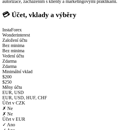
autorizace, zacházením s klienty a marketingovými praktikami.
💳 Účet, vklady a výběry
InstaForex
Wonderinterest
Založení účtu
Bez minima
Bez minima
Vedení účtu
Zdarma
Zdarma
Minimální vklad
$200
$250
Měny účtu
EUR, USD
EUR, USD, HUF, CHF
Účet v CZK
✗ Ne
✗ Ne
Účet v EUR
✓ Ano