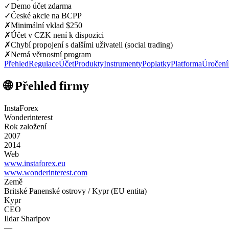
✓
Demo účet zdarma
✓
České akcie na BCPP
✗
Minimální vklad $250
✗
Účet v CZK není k dispozici
✗
Chybí propojení s dalšími uživateli (social trading)
✗
Nemá věrnostní program
Přehled
Regulace
Účet
Produkty
Instrumenty
Poplatky
Platforma
Úročení
🌐 Přehled firmy
InstaForex
Wonderinterest
Rok založení
2007
2014
Web
www.instaforex.eu
www.wonderinterest.com
Země
Britské Panenské ostrovy / Kypr (EU entita)
Kypr
CEO
Ildar Sharipov
—