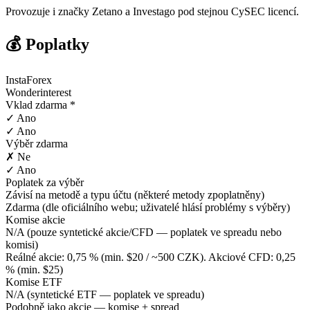
Provozuje i značky Zetano a Investago pod stejnou CySEC licencí.
💰 Poplatky
InstaForex
Wonderinterest
Vklad zdarma *
✓ Ano
✓ Ano
Výběr zdarma
✗ Ne
✓ Ano
Poplatek za výběr
Závisí na metodě a typu účtu (některé metody zpoplatněny)
Zdarma (dle oficiálního webu; uživatelé hlásí problémy s výběry)
Komise akcie
N/A (pouze syntetické akcie/CFD — poplatek ve spreadu nebo
komisi)
Reálné akcie: 0,75 % (min. $20 / ~500 CZK). Akciové CFD: 0,25
% (min. $25)
Komise ETF
N/A (syntetické ETF — poplatek ve spreadu)
Podobně jako akcie — komise + spread