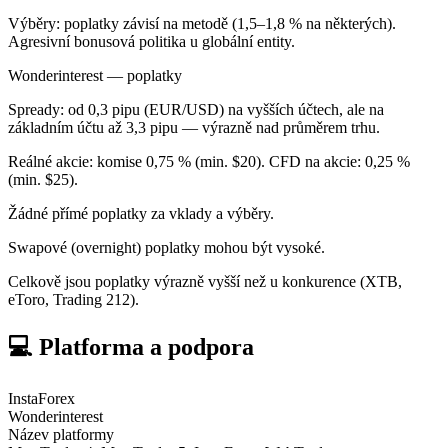
Výběry: poplatky závisí na metodě (1,5–1,8 % na některých).
Agresivní bonusová politika u globální entity.
Wonderinterest — poplatky
Spready: od 0,3 pipu (EUR/USD) na vyšších účtech, ale na
základním účtu až 3,3 pipu — výrazně nad průměrem trhu.
Reálné akcie: komise 0,75 % (min. $20). CFD na akcie: 0,25 %
(min. $25).
Žádné přímé poplatky za vklady a výběry.
Swapové (overnight) poplatky mohou být vysoké.
Celkově jsou poplatky výrazně vyšší než u konkurence (XTB,
eToro, Trading 212).
💻 Platforma a podpora
InstaForex
Wonderinterest
Název platformy