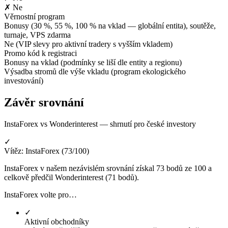
✗ Ne
Věrnostní program
Bonusy (30 %, 55 %, 100 % na vklad — globální entita), soutěže,
turnaje, VPS zdarma
Ne (VIP slevy pro aktivní tradery s vyšším vkladem)
Promo kód k registraci
Bonusy na vklad (podmínky se liší dle entity a regionu)
Výsadba stromů dle výše vkladu (program ekologického
investování)
Závěr srovnání
InstaForex vs Wonderinterest — shrnutí pro české investory
✓
Vítěz: InstaForex (73/100)
InstaForex v našem nezávislém srovnání získal 73 bodů ze 100 a
celkově předčil Wonderinterest (71 bodů).
InstaForex volte pro…
✓
Aktivní obchodníky