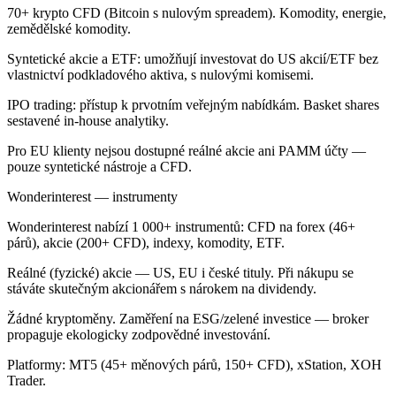
70+ krypto CFD (Bitcoin s nulovým spreadem). Komodity, energie,
zemědělské komodity.
Syntetické akcie a ETF: umožňují investovat do US akcií/ETF bez
vlastnictví podkladového aktiva, s nulovými komisemi.
IPO trading: přístup k prvotním veřejným nabídkám. Basket shares
sestavené in-house analytiky.
Pro EU klienty nejsou dostupné reálné akcie ani PAMM účty —
pouze syntetické nástroje a CFD.
Wonderinterest — instrumenty
Wonderinterest nabízí 1 000+ instrumentů: CFD na forex (46+
párů), akcie (200+ CFD), indexy, komodity, ETF.
Reálné (fyzické) akcie — US, EU i české tituly. Při nákupu se
stáváte skutečným akcionářem s nárokem na dividendy.
Žádné kryptoměny. Zaměření na ESG/zelené investice — broker
propaguje ekologicky zodpovědné investování.
Platformy: MT5 (45+ měnových párů, 150+ CFD), xStation, XOH
Trader.