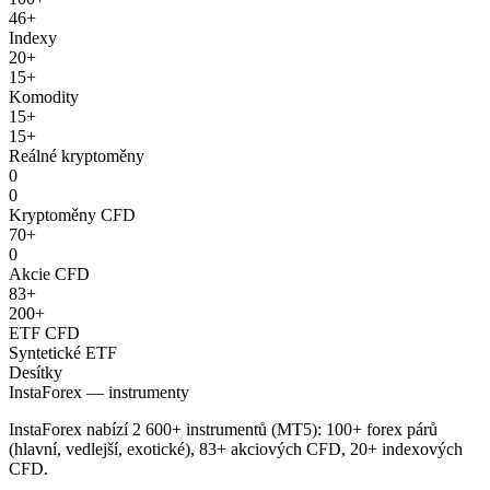
46+
Indexy
20+
15+
Komodity
15+
15+
Reálné kryptoměny
0
0
Kryptoměny CFD
70+
0
Akcie CFD
83+
200+
ETF CFD
Syntetické ETF
Desítky
InstaForex — instrumenty
InstaForex nabízí 2 600+ instrumentů (MT5): 100+ forex párů
(hlavní, vedlejší, exotické), 83+ akciových CFD, 20+ indexových
CFD.