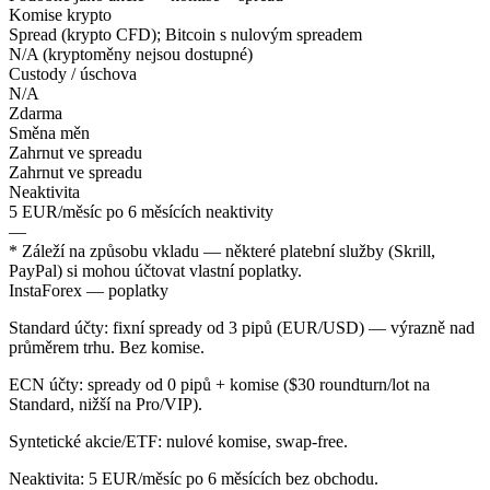
Komise krypto
Spread (krypto CFD); Bitcoin s nulovým spreadem
N/A (kryptoměny nejsou dostupné)
Custody / úschova
N/A
Zdarma
Směna měn
Zahrnut ve spreadu
Zahrnut ve spreadu
Neaktivita
5 EUR/měsíc po 6 měsících neaktivity
—
* Záleží na způsobu vkladu — některé platební služby (Skrill,
PayPal) si mohou účtovat vlastní poplatky.
InstaForex — poplatky
Standard účty: fixní spready od 3 pipů (EUR/USD) — výrazně nad
průměrem trhu. Bez komise.
ECN účty: spready od 0 pipů + komise ($30 roundturn/lot na
Standard, nižší na Pro/VIP).
Syntetické akcie/ETF: nulové komise, swap-free.
Neaktivita: 5 EUR/měsíc po 6 měsících bez obchodu.