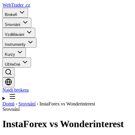
WebTrader
.cz
Brokeři
Srovnání
Vzdělávání
Instrumenty
Kurzy
Užitečné
Najdi brokera
Domů
›
Srovnání
›
InstaForex vs Wonderinterest
Srovnání
InstaForex
vs
Wonderinterest