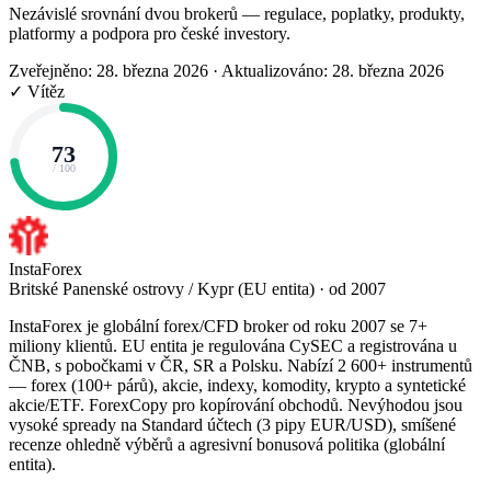
Nezávislé srovnání dvou brokerů — regulace, poplatky, produkty,
platformy a podpora pro české investory.
Zveřejněno: 28. března 2026
·
Aktualizováno: 28. března 2026
✓ Vítěz
73
/ 100
InstaForex
Britské Panenské ostrovy / Kypr (EU entita) · od 2007
InstaForex je globální forex/CFD broker od roku 2007 se 7+
miliony klientů. EU entita je regulována CySEC a registrována u
ČNB, s pobočkami v ČR, SR a Polsku. Nabízí 2 600+ instrumentů
— forex (100+ párů), akcie, indexy, komodity, krypto a syntetické
akcie/ETF. ForexCopy pro kopírování obchodů. Nevýhodou jsou
vysoké spready na Standard účtech (3 pipy EUR/USD), smíšené
recenze ohledně výběrů a agresivní bonusová politika (globální
entita).