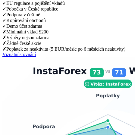
✓
EU regulace a pojištění vkladů
✓
Pobočka v České republice
✓
Podpora v češtině
✓
Kopírování obchodů
✓
Demo účet zdarma
✗
Minimální vklad $200
✗
Výběry nejsou zdarma
✗
Žádné české akcie
✗
Poplatek za neaktivitu (5 EUR/měsíc po 6 měsících neaktivity)
Vizuální srovnání