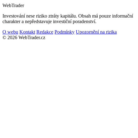
Web
Trader
Investování nese riziko ztráty kapitálu. Obsah má pouze informační
charakter a nepředstavuje investiční poradenství.
O webu
Kontakt
Redakce
Podmínky
Upozornění na rizika
© 2026 WebTrader.cz