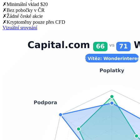
✗
Minimální vklad $20
✗
Bez pobočky v ČR
✗
Žádné české akcie
✗
Kryptoměny pouze přes CFD
Vizuální srovnání