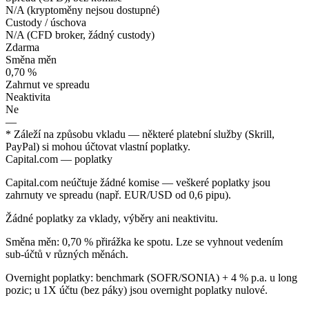
N/A (kryptoměny nejsou dostupné)
Custody / úschova
N/A (CFD broker, žádný custody)
Zdarma
Směna měn
0,70 %
Zahrnut ve spreadu
Neaktivita
Ne
—
* Záleží na způsobu vkladu — některé platební služby (Skrill,
PayPal) si mohou účtovat vlastní poplatky.
Capital.com — poplatky
Capital.com neúčtuje žádné komise — veškeré poplatky jsou
zahrnuty ve spreadu (např. EUR/USD od 0,6 pipu).
Žádné poplatky za vklady, výběry ani neaktivitu.
Směna měn: 0,70 % přirážka ke spotu. Lze se vyhnout vedením
sub-účtů v různých měnách.
Overnight poplatky: benchmark (SOFR/SONIA) + 4 % p.a. u long
pozic; u 1X účtu (bez páky) jsou overnight poplatky nulové.