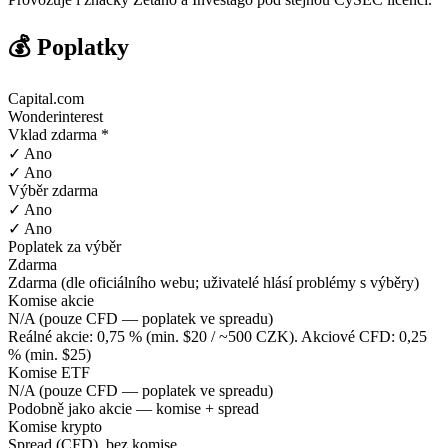
💰 Poplatky
Capital.com
Wonderinterest
Vklad zdarma *
✓ Ano
✓ Ano
Výběr zdarma
✓ Ano
✓ Ano
Poplatek za výběr
Zdarma
Zdarma (dle oficiálního webu; uživatelé hlásí problémy s výběry)
Komise akcie
N/A (pouze CFD — poplatek ve spreadu)
Reálné akcie: 0,75 % (min. $20 / ~500 CZK). Akciové CFD: 0,25
% (min. $25)
Komise ETF
N/A (pouze CFD — poplatek ve spreadu)
Podobně jako akcie — komise + spread
Komise krypto
Spread (CFD), bez komise