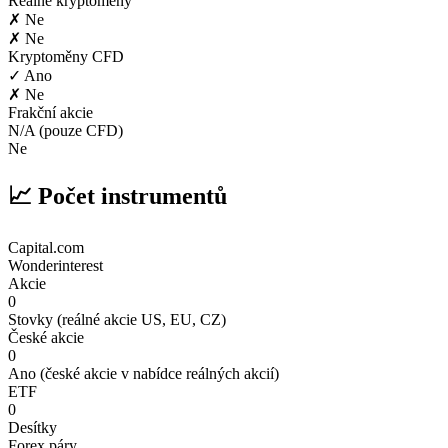
Reálné kryptoměny
✗ Ne
✗ Ne
Kryptoměny CFD
✓ Ano
✗ Ne
Frakční akcie
N/A (pouze CFD)
Ne
📈 Počet instrumentů
Capital.com
Wonderinterest
Akcie
0
Stovky (reálné akcie US, EU, CZ)
České akcie
0
Ano (české akcie v nabídce reálných akcií)
ETF
0
Desítky
Forex páry