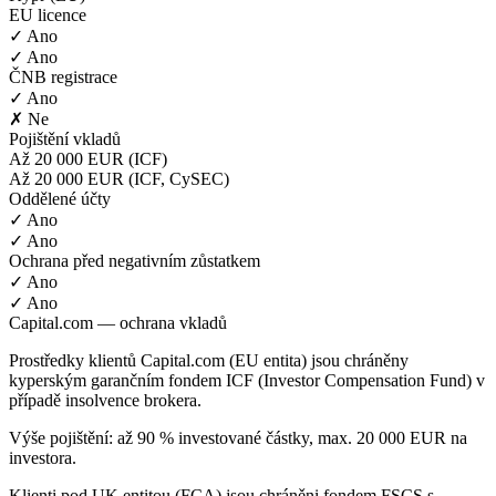
EU licence
✓ Ano
✓ Ano
ČNB registrace
✓ Ano
✗ Ne
Pojištění vkladů
Až 20 000 EUR (ICF)
Až 20 000 EUR (ICF, CySEC)
Oddělené účty
✓ Ano
✓ Ano
Ochrana před negativním zůstatkem
✓ Ano
✓ Ano
Capital.com — ochrana vkladů
Prostředky klientů Capital.com (EU entita) jsou chráněny
kyperským garančním fondem ICF (Investor Compensation Fund) v
případě insolvence brokera.
Výše pojištění: až 90 % investované částky, max. 20 000 EUR na
investora.
Klienti pod UK entitou (FCA) jsou chráněni fondem FSCS s