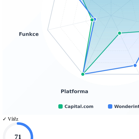
✓ Vítěz
71