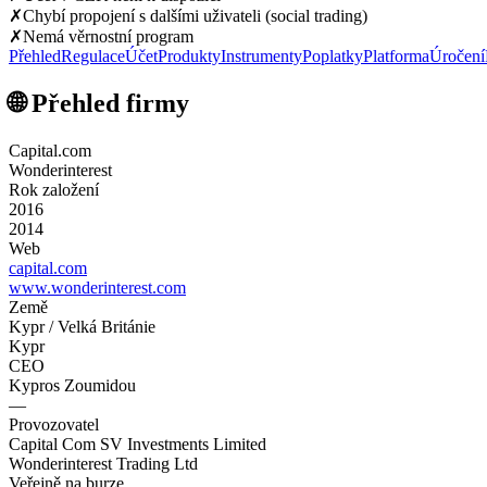
✗
Chybí propojení s dalšími uživateli (social trading)
✗
Nemá věrnostní program
Přehled
Regulace
Účet
Produkty
Instrumenty
Poplatky
Platforma
Úročení
🌐 Přehled firmy
Capital.com
Wonderinterest
Rok založení
2016
2014
Web
capital.com
www.wonderinterest.com
Země
Kypr / Velká Británie
Kypr
CEO
Kypros Zoumidou
—
Provozovatel
Capital Com SV Investments Limited
Wonderinterest Trading Ltd
Veřejně na burze