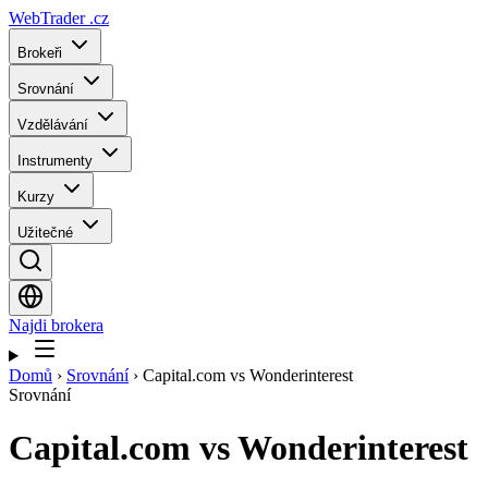
WebTrader
.cz
Brokeři
Srovnání
Vzdělávání
Instrumenty
Kurzy
Užitečné
Najdi brokera
Domů
›
Srovnání
›
Capital.com vs Wonderinterest
Srovnání
Capital.com
vs
Wonderinterest