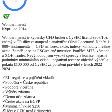
/ 100
Wonderinterest
Kypr · od 2014
Wonderinterest je kyperský CFD broker s CySEC licencí (307/16),
známý v ČR díky zastoupení a analytičce Olívii Lacenové. Nabízí 1
000+ instrumentů — CFD na forex, akcie, indexy, komodity i reálné
akcie. Zaměřuje se na ESG/zelené investice. Používá MT5, xStation
a XOH Trader. Nevýhodou jsou vysoké spready a komise, nejasné
podmínky minimálního vkladu, negativní recenze ohledně výběrů a
pokuta €100 000 od CySEC za porušení pravidel v letech 2022–
2024.
✓
EU regulace a pojištění vkladů
✓
Pobočka v České republice
✓
Podpora v češtině
✓
Výběry zdarma
✓
Demo účet zdarma
✓
České akcie na BCPP
✗
Minimální vklad $250
✗
Účet v CZK není k dispozici