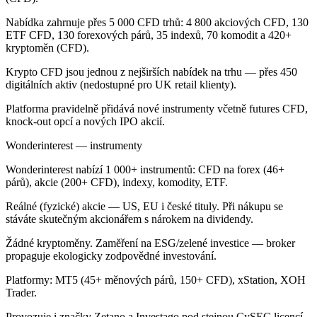
Nabídka zahrnuje přes 5 000 CFD trhů: 4 800 akciových CFD, 130
ETF CFD, 130 forexových párů, 35 indexů, 70 komodit a 420+
kryptoměn (CFD).
Krypto CFD jsou jednou z nejširších nabídek na trhu — přes 450
digitálních aktiv (nedostupné pro UK retail klienty).
Platforma pravidelně přidává nové instrumenty včetně futures CFD,
knock-out opcí a nových IPO akcií.
Wonderinterest — instrumenty
Wonderinterest nabízí 1 000+ instrumentů: CFD na forex (46+
párů), akcie (200+ CFD), indexy, komodity, ETF.
Reálné (fyzické) akcie — US, EU i české tituly. Při nákupu se
stáváte skutečným akcionářem s nárokem na dividendy.
Žádné kryptoměny. Zaměření na ESG/zelené investice — broker
propaguje ekologicky zodpovědné investování.
Platformy: MT5 (45+ měnových párů, 150+ CFD), xStation, XOH
Trader.
Provozuje i značky Zetano a Investago pod stejnou CySEC licencí.