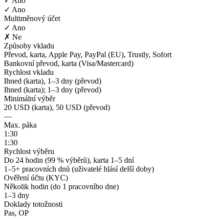
✓ Ano
✓ Ano
Multiměnový účet
✓ Ano
✗ Ne
Způsoby vkladu
Převod, karta, Apple Pay, PayPal (EU), Trustly, Sofort
Bankovní převod, karta (Visa/Mastercard)
Rychlost vkladu
Ihned (karta), 1–3 dny (převod)
Ihned (karta); 1–3 dny (převod)
Minimální výběr
20 USD (karta), 50 USD (převod)
—
Max. páka
1:30
1:30
Rychlost výběru
Do 24 hodin (99 % výběrů), karta 1–5 dní
1–5+ pracovních dnů (uživatelé hlásí delší doby)
Ověření účtu (KYC)
Několik hodin (do 1 pracovního dne)
1–3 dny
Doklady totožnosti
Pas, OP