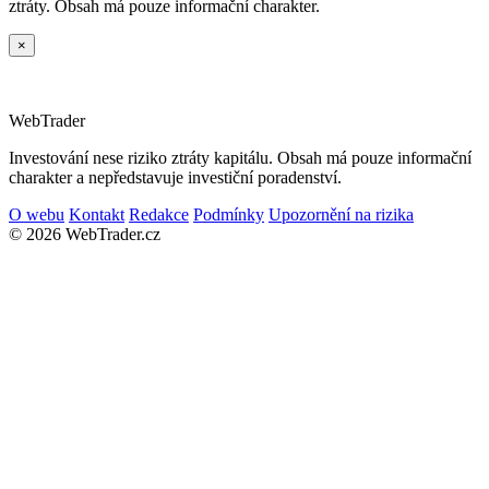
ztráty. Obsah má pouze informační charakter.
×
Web
Trader
Investování nese riziko ztráty kapitálu. Obsah má pouze informační
charakter a nepředstavuje investiční poradenství.
O webu
Kontakt
Redakce
Podmínky
Upozornění na rizika
© 2026 WebTrader.cz