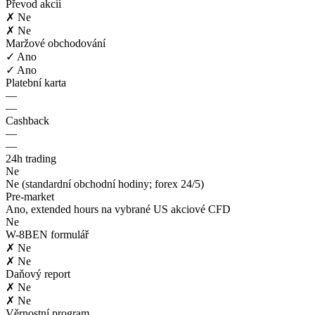
Převod akcií
✗ Ne
✗ Ne
Maržové obchodování
✓ Ano
✓ Ano
Platební karta
—
—
Cashback
—
—
24h trading
Ne
Ne (standardní obchodní hodiny; forex 24/5)
Pre-market
Ano, extended hours na vybrané US akciové CFD
Ne
W-8BEN formulář
✗ Ne
✗ Ne
Daňový report
✗ Ne
✗ Ne
Věrnostní program