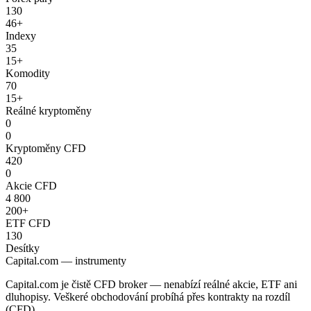
130
46+
Indexy
35
15+
Komodity
70
15+
Reálné kryptoměny
0
0
Kryptoměny CFD
420
0
Akcie CFD
4 800
200+
ETF CFD
130
Desítky
Capital.com — instrumenty
Capital.com je čistě CFD broker — nenabízí reálné akcie, ETF ani
dluhopisy. Veškeré obchodování probíhá přes kontrakty na rozdíl
(CFD).