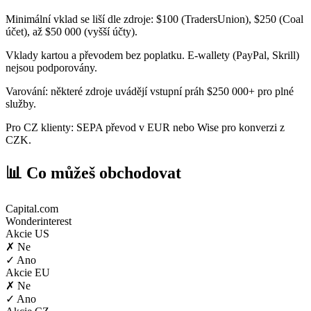
Minimální vklad se liší dle zdroje: $100 (TradersUnion), $250 (Coal
účet), až $50 000 (vyšší účty).
Vklady kartou a převodem bez poplatku. E-wallety (PayPal, Skrill)
nejsou podporovány.
Varování: některé zdroje uvádějí vstupní práh $250 000+ pro plné
služby.
Pro CZ klienty: SEPA převod v EUR nebo Wise pro konverzi z
CZK.
📊 Co můžeš obchodovat
Capital.com
Wonderinterest
Akcie US
✗ Ne
✓ Ano
Akcie EU
✗ Ne
✓ Ano