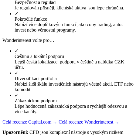
Bezpečnost a regulaci
Je regulován přísněji, klientská aktiva jsou lépe chráněna.
✓
Pokročilé funkce
Nabízí více doplňkových funkcí jako copy trading, auto-
invest nebo věrnostní programy.
Wonderinterest volte pro…
✓
Češtinu a lokální podporu
Lepší česká lokalizace, podpora v češtině a nabídka CZK
účtu.
✓
Diverzifikaci portfolia
Nabízí širší škálu investičních nástrojů včetně akcií, ETF nebo
komodit.
✓
Zákaznickou podporu
Lépe hodnocená zákaznická podpora s rychlejší odezvou a
více kanály.
Celá recenze Capital.com →
Celá recenze Wonderinterest →
Upozornění:
CFD jsou komplexní nástroje s vysokým rizikem