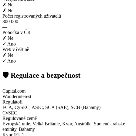
✗ Ne
✗ Ne
Počet registrovaných uživatelů
800 000
—
Pobočka v ČR
✗ Ne
✓ Ano
Web v češtině
✗ Ne
✓ Ano
🛡️ Regulace a bezpečnost
Capital.com
Wonderinterest
Regulátoři
FCA, CySEC, ASIC, SCA (SAE), SCB (Bahamy)
CySEC
Regulované země
Evropská unie, Velká Británie, Kypr, Austrálie, Spojené arabské
emiráty, Bahamy
Kypr (EU)