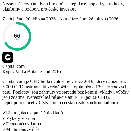
Nezávislé srovnání dvou brokerů — regulace, poplatky, produkty,
platformy a podpora pro české investory.
Zveřejněno: 20. března 2026
·
Aktualizováno: 28. března 2026
66
/ 100
Capital.com
Kypr / Velká Británie · od 2016
Capital.com je CFD broker založený v roce 2016, který nabízí přes
5 000 CFD instrumentů včetně 450+ kryptoměn a 130+ forexových
párů. Poplatky jsou zahrnuty ve spreadu bez komisí, vklady i výběry
jsou zdarma. Nenabízí reálné akcie ani ETF (pouze CFD),
nepodporuje účet v CZK a nemá českou zákaznickou podporu.
✓
EU regulace a pojištění vkladů
✓
Výběry zdarma
✓
Demo účet zdarma
✓
Multiměnový účet