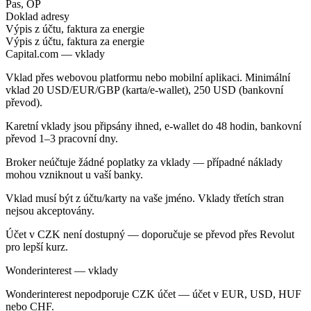
Pas, OP
Doklad adresy
Výpis z účtu, faktura za energie
Výpis z účtu, faktura za energie
Capital.com — vklady
Vklad přes webovou platformu nebo mobilní aplikaci. Minimální
vklad 20 USD/EUR/GBP (karta/e-wallet), 250 USD (bankovní
převod).
Karetní vklady jsou připsány ihned, e-wallet do 48 hodin, bankovní
převod 1–3 pracovní dny.
Broker neúčtuje žádné poplatky za vklady — případné náklady
mohou vzniknout u vaší banky.
Vklad musí být z účtu/karty na vaše jméno. Vklady třetích stran
nejsou akceptovány.
Účet v CZK není dostupný — doporučuje se převod přes Revolut
pro lepší kurz.
Wonderinterest — vklady
Wonderinterest nepodporuje CZK účet — účet v EUR, USD, HUF
nebo CHF.