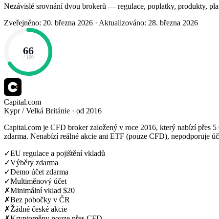
Nezávislé srovnání dvou brokerů — regulace, poplatky, produkty, pla
Zveřejněno: 20. března 2026
·
Aktualizováno: 28. března 2026
66
/ 100
Capital.com
Kypr / Velká Británie · od 2016
Capital.com je CFD broker založený v roce 2016, který nabízí přes 
zdarma. Nenabízí reálné akcie ani ETF (pouze CFD), nepodporuje ú
✓
EU regulace a pojištění vkladů
✓
Výběry zdarma
✓
Demo účet zdarma
✓
Multiměnový účet
✗
Minimální vklad $20
✗
Bez pobočky v ČR
✗
Žádné české akcie
✗
Kryptoměny pouze přes CFD