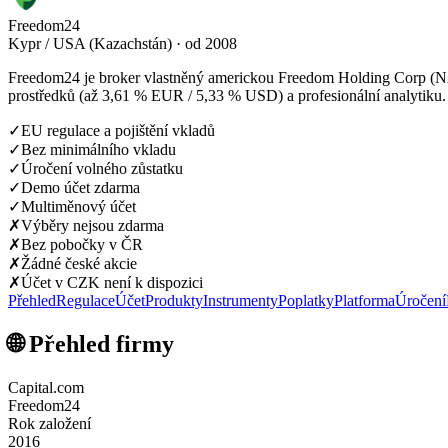
Freedom24
Kypr / USA (Kazachstán) · od 2008
Freedom24 je broker vlastněný americkou Freedom Holding Corp (NAS
prostředků (až 3,61 % EUR / 5,33 % USD) a profesionální analytiku.
✓
EU regulace a pojištění vkladů
✓
Bez minimálního vkladu
✓
Úročení volného zůstatku
✓
Demo účet zdarma
✓
Multiměnový účet
✗
Výběry nejsou zdarma
✗
Bez pobočky v ČR
✗
Žádné české akcie
✗
Účet v CZK není k dispozici
Přehled
Regulace
Účet
Produkty
Instrumenty
Poplatky
Platforma
Úročení
🌐 Přehled firmy
Capital.com
Freedom24
Rok založení
2016