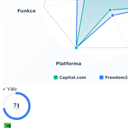
✓ Vítěz
71
/ 100