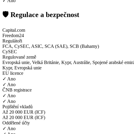
✓ Ano
🛡️ Regulace a bezpečnost
Capital.com
Freedom24
Regulátoři
FCA, CySEC, ASIC, SCA (SAE), SCB (Bahamy)
CySEC
Regulované země
Evropská unie, Velká Británie, Kypr, Austrálie, Spojené arabské emi
Kypr, Evropská unie
EU licence
✓ Ano
✓ Ano
ČNB registrace
✓ Ano
✓ Ano
Pojištění vkladů
Až 20 000 EUR (ICF)
Až 20 000 EUR (ICF)
Oddělené účty
✓ Ano