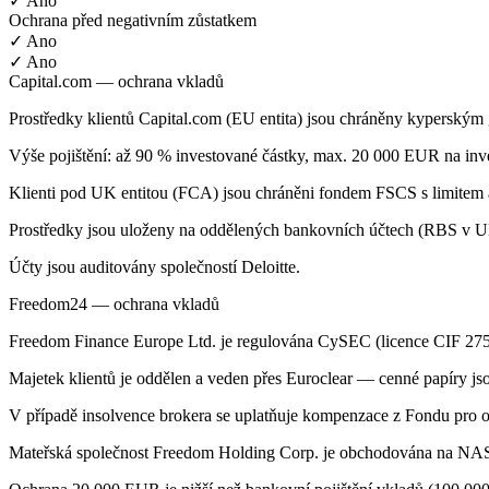
✓ Ano
Ochrana před negativním zůstatkem
✓ Ano
✓ Ano
Capital.com — ochrana vkladů
Prostředky klientů Capital.com (EU entita) jsou chráněny kyperským
Výše pojištění: až 90 % investované částky, max. 20 000 EUR na inve
Klienti pod UK entitou (FCA) jsou chráněni fondem FSCS s limitem
Prostředky jsou uloženy na oddělených bankovních účtech (RBS v U
Účty jsou auditovány společností Deloitte.
Freedom24 — ochrana vkladů
Freedom Finance Europe Ltd. je regulována CySEC (licence CIF 275
Majetek klientů je oddělen a veden přes Euroclear — cenné papíry jso
V případě insolvence brokera se uplatňuje kompenzace z Fondu pro 
Mateřská společnost Freedom Holding Corp. je obchodována na NA