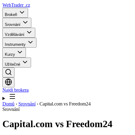
WebTrader
.cz
Brokeři
Srovnání
Vzdělávání
Instrumenty
Kurzy
Užitečné
Najdi brokera
Domů
›
Srovnání
›
Capital.com vs Freedom24
Srovnání
Capital.com
vs
Freedom24