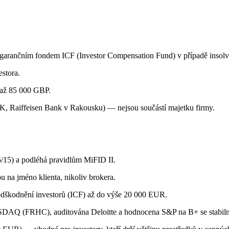
 garančním fondem ICF (Investor Compensation Fund) v případě insolv
stora.
 až 85 000 GBP.
K, Raiffeisen Bank v Rakousku) — nejsou součástí majetku firmy.
/15) a podléhá pravidlům MiFID II.
u na jméno klienta, nikoliv brokera.
odškodnění investorů (ICF) až do výše 20 000 EUR.
SDAQ (FRHC), auditována Deloitte a hodnocena S&P na B+ se stabil