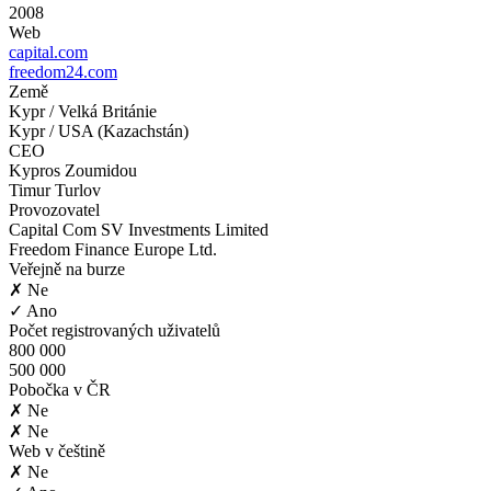
2008
Web
capital.com
freedom24.com
Země
Kypr / Velká Británie
Kypr / USA (Kazachstán)
CEO
Kypros Zoumidou
Timur Turlov
Provozovatel
Capital Com SV Investments Limited
Freedom Finance Europe Ltd.
Veřejně na burze
✗ Ne
✓ Ano
Počet registrovaných uživatelů
800 000
500 000
Pobočka v ČR
✗ Ne
✗ Ne
Web v češtině
✗ Ne