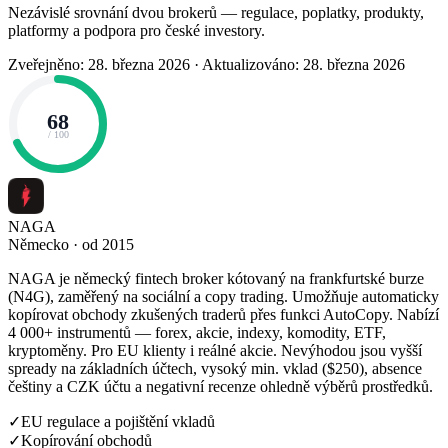
Nezávislé srovnání dvou brokerů — regulace, poplatky, produkty,
platformy a podpora pro české investory.
Zveřejněno: 28. března 2026
·
Aktualizováno: 28. března 2026
68
/ 100
NAGA
Německo · od 2015
NAGA je německý fintech broker kótovaný na frankfurtské burze
(N4G), zaměřený na sociální a copy trading. Umožňuje automaticky
kopírovat obchody zkušených traderů přes funkci AutoCopy. Nabízí
4 000+ instrumentů — forex, akcie, indexy, komodity, ETF,
kryptoměny. Pro EU klienty i reálné akcie. Nevýhodou jsou vyšší
spready na základních účtech, vysoký min. vklad ($250), absence
češtiny a CZK účtu a negativní recenze ohledně výběrů prostředků.
✓
EU regulace a pojištění vkladů
✓
Kopírování obchodů