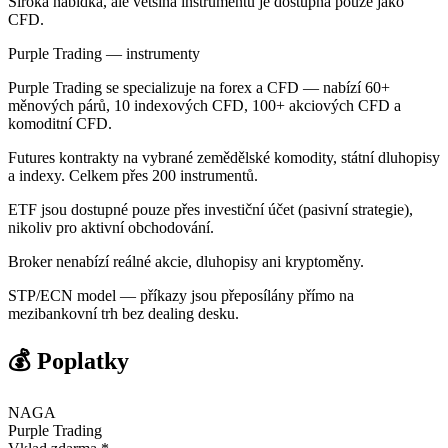
Široká nabídka, ale většina instrumentů je dostupná pouze jako
CFD.
Purple Trading — instrumenty
Purple Trading se specializuje na forex a CFD — nabízí 60+
měnových párů, 10 indexových CFD, 100+ akciových CFD a
komoditní CFD.
Futures kontrakty na vybrané zemědělské komodity, státní dluhopisy
a indexy. Celkem přes 200 instrumentů.
ETF jsou dostupné pouze přes investiční účet (pasivní strategie),
nikoliv pro aktivní obchodování.
Broker nenabízí reálné akcie, dluhopisy ani kryptoměny.
STP/ECN model — příkazy jsou přeposílány přímo na
mezibankovní trh bez dealing desku.
💰 Poplatky
NAGA
Purple Trading