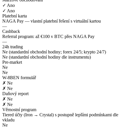
✓ Ano
✓ Ano
Platební karta
NAGA Pay — vlastní platební řešení s virtuální kartou
—
Cashback
Referral program: až €100 v BTC přes NAGA Pay
—
24h trading
Ne (standardní obchodní hodiny; forex 24/5; krypto 24/7)
Ne (standardní obchodní hodiny dle instrumentu)
Pre-market
Ne
Ne
W-8BEN formulář
✗ Ne
✗ Ne
Daňový report
✗ Ne
✗ Ne
Věrnostní program
Tiered účty (Iron → Crystal) s postupně lepšími podmínkami dle
vkladu
Ne