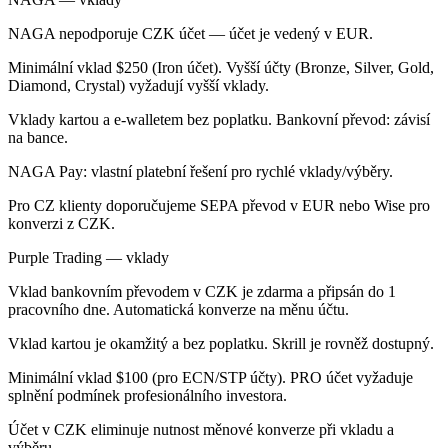
NAGA nepodporuje CZK účet — účet je vedený v EUR.
Minimální vklad $250 (Iron účet). Vyšší účty (Bronze, Silver, Gold,
Diamond, Crystal) vyžadují vyšší vklady.
Vklady kartou a e-walletem bez poplatku. Bankovní převod: závisí
na bance.
NAGA Pay: vlastní platební řešení pro rychlé vklady/výběry.
Pro CZ klienty doporučujeme SEPA převod v EUR nebo Wise pro
konverzi z CZK.
Purple Trading — vklady
Vklad bankovním převodem v CZK je zdarma a připsán do 1
pracovního dne. Automatická konverze na měnu účtu.
Vklad kartou je okamžitý a bez poplatku. Skrill je rovněž dostupný.
Minimální vklad $100 (pro ECN/STP účty). PRO účet vyžaduje
splnění podmínek profesionálního investora.
Účet v CZK eliminuje nutnost měnové konverze při vkladu a
výběru.