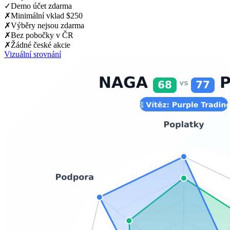
✓
Demo účet zdarma
✗
Minimální vklad $250
✗
Výběry nejsou zdarma
✗
Bez pobočky v ČR
✗
Žádné české akcie
Vizuální srovnání