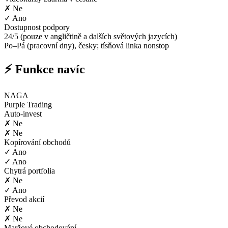
✗ Ne
✓ Ano
Dostupnost podpory
24/5 (pouze v angličtině a dalších světových jazycích)
Po–Pá (pracovní dny), česky; tísňová linka nonstop
⚡ Funkce navíc
NAGA
Purple Trading
Auto-invest
✗ Ne
✗ Ne
Kopírování obchodů
✓ Ano
✓ Ano
Chytrá portfolia
✗ Ne
✓ Ano
Převod akcií
✗ Ne
✗ Ne
Maržové obchodování