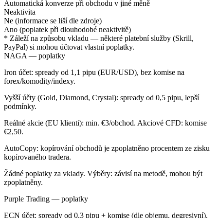
Automatická konverze při obchodu v jiné měně
Neaktivita
Ne (informace se liší dle zdroje)
Ano (poplatek při dlouhodobé neaktivitě)
* Záleží na způsobu vkladu — některé platební služby (Skrill,
PayPal) si mohou účtovat vlastní poplatky.
NAGA — poplatky
Iron účet: spready od 1,1 pipu (EUR/USD), bez komise na
forex/komodity/indexy.
Vyšší účty (Gold, Diamond, Crystal): spready od 0,5 pipu, lepší
podmínky.
Reálné akcie (EU klienti): min. €3/obchod. Akciové CFD: komise
€2,50.
AutoCopy: kopírování obchodů je zpoplatněno procentem ze zisku
kopírovaného tradera.
Žádné poplatky za vklady. Výběry: závisí na metodě, mohou být
zpoplatněny.
Purple Trading — poplatky
ECN účet: spready od 0,3 pipu + komise (dle objemu, degresivní).