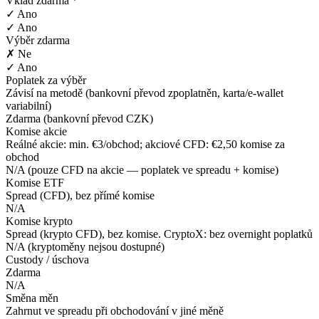
Vklad zdarma *
✓ Ano
✓ Ano
Výběr zdarma
✗ Ne
✓ Ano
Poplatek za výběr
Závisí na metodě (bankovní převod zpoplatněn, karta/e-wallet
variabilní)
Zdarma (bankovní převod CZK)
Komise akcie
Reálné akcie: min. €3/obchod; akciové CFD: €2,50 komise za
obchod
N/A (pouze CFD na akcie — poplatek ve spreadu + komise)
Komise ETF
Spread (CFD), bez přímé komise
N/A
Komise krypto
Spread (krypto CFD), bez komise. CryptoX: bez overnight poplatků
N/A (kryptoměny nejsou dostupné)
Custody / úschova
Zdarma
N/A
Směna měn
Zahrnut ve spreadu při obchodování v jiné měně