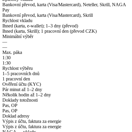
Bankovní převod, karta (Visa/Mastercard), Neteller, Skrill, NAGA
Pay
Bankovní převod, karta (Visa/Mastercard), Skrill
Rychlost vkladu
Ihned (karta, e-wallet); 1–3 dny (převod)
Ihned (karta, Skrill); 1 pracovní den (převod CZK)
Minimální výběr
—
—
Max. páka
1:30
1:30
Rychlost výběru
1–5 pracovních dnů
1 pracovní den
Ověření účtu (KYC)
Pár minut až 1–2 dny
Několik hodin až 1–2 dny
Doklady totožnosti
Pas, OP
Pas, OP
Doklad adresy
Výpis z účtu, faktura za energie
Výpis z účtu, faktura za energie
NAGA — vklady