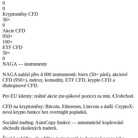
0
0
Kryptoměny CFD
30+
0
Akcie CFD
950+
100+
ETF CFD
50+
0
NAGA — instrumenty
NAGA nabízí přes 4 000 instrumentů: forex (50+ párů), akciové
CFD (950+), indexy, komodity, ETF CFD, krypto CFD a
dluhopisové CFD.
Pro EU klienty: reálné akcie (ne-pákové pozice) za min. €3/obchod.
CFD na kryptoměny: Bitcoin, Ethereum, Litecoin a další. CryptoX:
nová krypto funkce bez overnight poplatků.
Sociální trading: AutoCopy funkce — automatické kopírování
obchodů zkušených traderů.