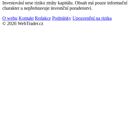
Investování nese riziko ztráty kapitálu. Obsah má pouze informační
charakter a nepředstavuje investiční poradenství.
O webu
Kontakt
Redakce
Podmínky
Upozornění na rizika
© 2026 WebTrader.cz