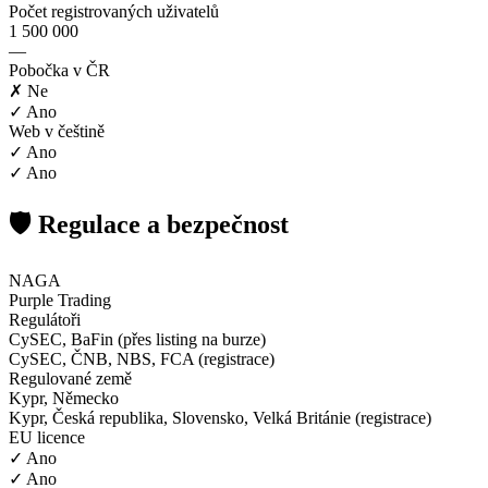
Počet registrovaných uživatelů
1 500 000
—
Pobočka v ČR
✗ Ne
✓ Ano
Web v češtině
✓ Ano
✓ Ano
🛡️ Regulace a bezpečnost
NAGA
Purple Trading
Regulátoři
CySEC, BaFin (přes listing na burze)
CySEC, ČNB, NBS, FCA (registrace)
Regulované země
Kypr, Německo
Kypr, Česká republika, Slovensko, Velká Británie (registrace)
EU licence
✓ Ano
✓ Ano