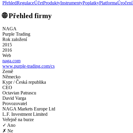
Přehled
Regulace
Účet
Produkty
Instrumenty
Poplatky
Platforma
Úročení
🌐 Přehled firmy
NAGA
Purple Trading
Rok založení
2015
2016
Web
naga.com
www.purple-trading.com/cs
Země
Německo
Kypr / Česká republika
CEO
Octavian Patrascu
David Varga
Provozovatel
NAGA Markets Europe Ltd
L.F. Investment Limited
Veřejně na burze
✓ Ano
✗ Ne