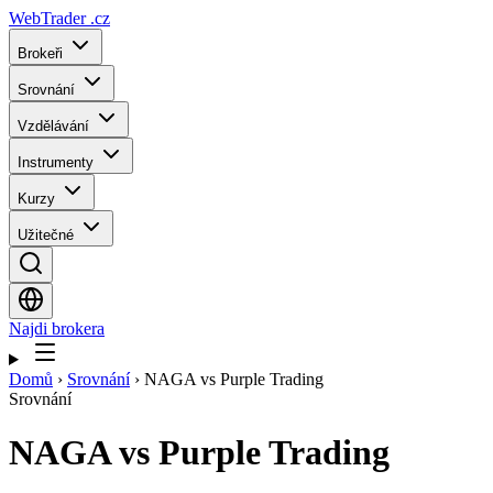
WebTrader
.cz
Brokeři
Srovnání
Vzdělávání
Instrumenty
Kurzy
Užitečné
Najdi brokera
Domů
›
Srovnání
›
NAGA vs Purple Trading
Srovnání
NAGA
vs
Purple Trading