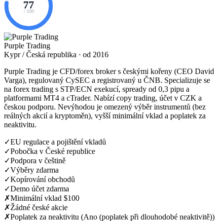
77
/ 100
Purple Trading
Kypr / Česká republika · od 2016
Purple Trading je CFD/forex broker s českými kořeny (CEO David
Varga), regulovaný CySEC a registrovaný u ČNB. Specializuje se
na forex trading s STP/ECN exekucí, spready od 0,3 pipu a
platformami MT4 a cTrader. Nabízí copy trading, účet v CZK a
českou podporu. Nevýhodou je omezený výběr instrumentů (bez
reálných akcií a kryptoměn), vyšší minimální vklad a poplatek za
neaktivitu.
✓
EU regulace a pojištění vkladů
✓
Pobočka v České republice
✓
Podpora v češtině
✓
Výběry zdarma
✓
Kopírování obchodů
✓
Demo účet zdarma
✗
Minimální vklad $100
✗
Žádné české akcie
✗
Poplatek za neaktivitu (Ano (poplatek při dlouhodobé neaktivitě))