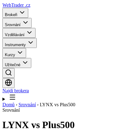
WebTrader
.cz
Brokeři
Srovnání
Vzdělávání
Instrumenty
Kurzy
Užitečné
Najdi brokera
Domů
›
Srovnání
›
LYNX vs Plus500
Srovnání
LYNX
vs
Plus500