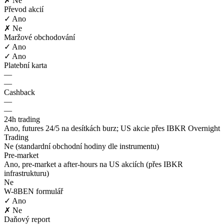
✗ Ne
Převod akcií
✓ Ano
✗ Ne
Maržové obchodování
✓ Ano
✓ Ano
Platební karta
—
—
Cashback
—
—
24h trading
Ano, futures 24/5 na desítkách burz; US akcie přes IBKR Overnight
Trading
Ne (standardní obchodní hodiny dle instrumentu)
Pre-market
Ano, pre-market a after-hours na US akciích (přes IBKR
infrastrukturu)
Ne
W-8BEN formulář
✓ Ano
✗ Ne
Daňový report