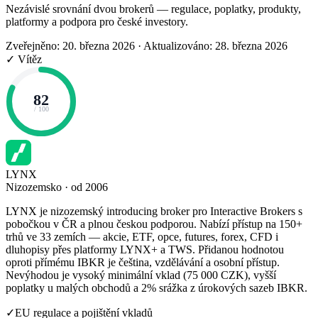
Nezávislé srovnání dvou brokerů — regulace, poplatky, produkty,
platformy a podpora pro české investory.
Zveřejněno: 20. března 2026
·
Aktualizováno: 28. března 2026
✓ Vítěz
82
/ 100
LYNX
Nizozemsko · od 2006
LYNX je nizozemský introducing broker pro Interactive Brokers s
pobočkou v ČR a plnou českou podporou. Nabízí přístup na 150+
trhů ve 33 zemích — akcie, ETF, opce, futures, forex, CFD i
dluhopisy přes platformy LYNX+ a TWS. Přidanou hodnotou
oproti přímému IBKR je čeština, vzdělávání a osobní přístup.
Nevýhodou je vysoký minimální vklad (75 000 CZK), vyšší
poplatky u malých obchodů a 2% srážka z úrokových sazeb IBKR.
✓
EU regulace a pojištění vkladů