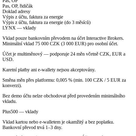
Pas, OP
Pas, OP, řidičák
Doklad adresy
Výpis z účtu, faktura za energie
Výpis z účtu, faktura za energie (do 3 měsíců)
LYNX — vklady
Vklad pouze bankovním převodem na účet Interactive Brokers.
Minimální vklad 75 000 CZK (3 000 EUR) pro osobní účet.
Účet je multiměnový — podporuje 24 měn včetně CZK, EUR a
USD.
Karetní platby ani e-wallety nejsou akceptovány.
Směna měn přes platformu: 0,005 % (min. 100 CZK / 5 EUR za
konverzi).
Bez demo účtu nelze obchodovat před provedením minimálního
vkladu.
Plus500 — vklady
Vklad kartou nebo e-walletem je okamžitý a bez poplatku.
Bankovní převod trvá 1–3 dny.