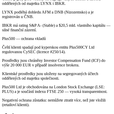
oddělených od majetku LYNX i IBKR.
LYNX podléhá dohledu AFM a DNB (Nizozemsko) a je
registrován u ČNB.
IBKR má rating S&P A- (Stable) a $20,5 mld. vlastního kapitálu —
silné finanční zázemí.
Plus500 — ochrana vkladů
Čeští klienti spadají pod kyperskou entitu Plus500CY Ltd
regulovanou CySEC (licence #250/14).
Prostředky jsou chráněny Investor Compensation Fund (ICF) do
výše 20 000 EUR v případě insolvence brokera.
Klientské prostředky jsou uloženy na segregovaných účtech
oddělených od majetku společnosti.
Plus500 Ltd je obchodována na London Stock Exchange (LSE:
PLUS) a je součástí indexu FTSE 250 — vysoká transparentnost.
Negativní ochrana zůstatku: nemůžete ztratit více, než jste vložili
(retailoví klienti).