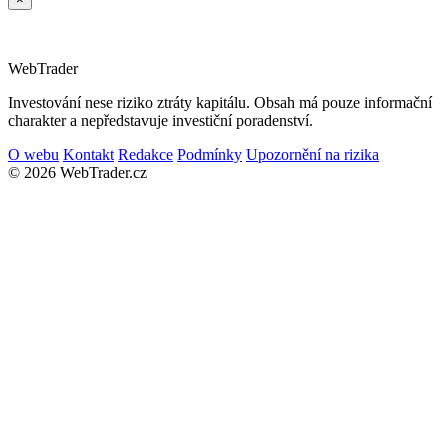
Web
Trader
Investování nese riziko ztráty kapitálu. Obsah má pouze informační
charakter a nepředstavuje investiční poradenství.
O webu
Kontakt
Redakce
Podmínky
Upozornění na rizika
© 2026 WebTrader.cz