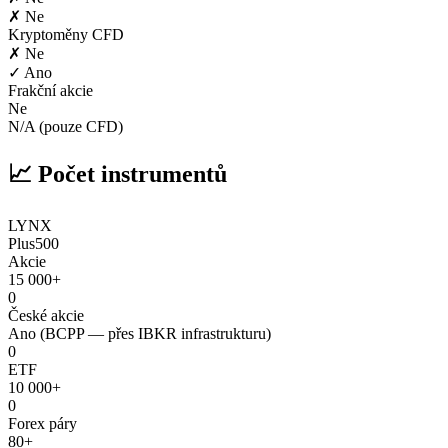
✗ Ne
Kryptoměny CFD
✗ Ne
✓ Ano
Frakční akcie
Ne
N/A (pouze CFD)
📈 Počet instrumentů
LYNX
Plus500
Akcie
15 000+
0
České akcie
Ano (BCPP — přes IBKR infrastrukturu)
0
ETF
10 000+
0
Forex páry
80+