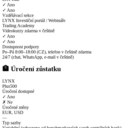
✓ Ano
✓ Ano
Vzdělávací sekce
LYNX Investiční portál / Webináře
Trading Academy
Videokurzy zdarma v češtině
✓ Ano
✓ Ano
Dostupnost podpory
Po–Pá 8:00–18:00 (CZ), telefon v češtině zdarma
24/7 (chat, WhatsApp, e-mail v češtině)
🏦 Úročení zůstatku
LYNX
Plus500
Úročení dostupné
✓ Ano
✗ Ne
Úročené měny
EUR, USD
—
Typ sazby
Variabilní (odvozeno od benchmarkových sazeb centrálních bank)