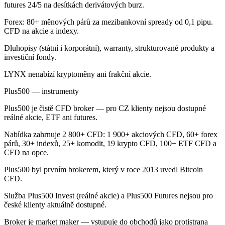
futures 24/5 na desítkách derivátových burz.
Forex: 80+ měnových párů za mezibankovní spready od 0,1 pipu.
CFD na akcie a indexy.
Dluhopisy (státní i korporátní), warranty, strukturované produkty a
investiční fondy.
LYNX nenabízí kryptoměny ani frakční akcie.
Plus500 — instrumenty
Plus500 je čistě CFD broker — pro CZ klienty nejsou dostupné
reálné akcie, ETF ani futures.
Nabídka zahrnuje 2 800+ CFD: 1 900+ akciových CFD, 60+ forex
párů, 30+ indexů, 25+ komodit, 19 krypto CFD, 100+ ETF CFD a
CFD na opce.
Plus500 byl prvním brokerem, který v roce 2013 uvedl Bitcoin
CFD.
Služba Plus500 Invest (reálné akcie) a Plus500 Futures nejsou pro
české klienty aktuálně dostupné.
Broker je market maker — vstupuje do obchodů jako protistrana