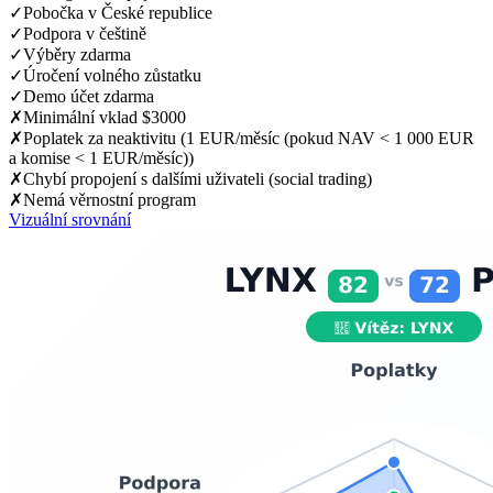
✓
Pobočka v České republice
✓
Podpora v češtině
✓
Výběry zdarma
✓
Úročení volného zůstatku
✓
Demo účet zdarma
✗
Minimální vklad $3000
✗
Poplatek za neaktivitu (1 EUR/měsíc (pokud NAV < 1 000 EUR
a komise < 1 EUR/měsíc))
✗
Chybí propojení s dalšími uživateli (social trading)
✗
Nemá věrnostní program
Vizuální srovnání