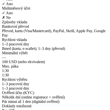
✓ Ano
Multiměnový účet
✓ Ano
✗ Ne
Způsoby vkladu
Bankovní převod
Převod, karta (Visa/Mastercard), PayPal, Skrill, Apple Pay, Google
Pay
Rychlost vkladu
1–3 pracovní dny
Ihned (karta, e-wallet); 1–3 dny (převod)
Minimální výběr
—
100 USD (nebo ekvivalent)
Max. páka
1:30
1:30
Rychlost výběru
1–3 pracovní dny
1–3 pracovní dny
Ověření účtu (KYC)
Několik dní (online registrace + ověření)
Pár minut až 1 den (digitální ověření)
Doklady totožnosti