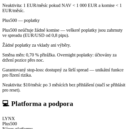
Neaktivita: 1 EUR/měsíc pokud NAV < 1 000 EUR a komise < 1
EUR/měsíc.
Plus500 — poplatky
Plus500 neúčtuje žádné komise — veškeré poplatky jsou zahrnuty
ve spreadu (EUR/USD od 0,8 pipu).
Žádné poplatky za vklady ani výběry.
Směna měn: 0,70 % přirážka. Overnight poplatky: účtovány za
držení pozice přes noc.
Garantovaný stop-loss: dostupný za širší spread — unikátní funkce
pro řízení rizika.
Neaktivita: $10/měsíc po 3 měsících bez přihlášení (stačí se přihlásit
pro reset).
💻 Platforma a podpora
LYNX
Plus500
Název platformy