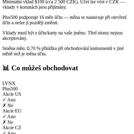
Minimální vklad $100 (cca 2 500 CZK). Účet lze vést v CZK —
vklady v korunách jsou přijímány.
Plus500 podporuje 16 měn účtu — měna se nastavuje při otevření
účtu a nelze ji později změnit.
Vklady musí být z účtu/karty na vaše jméno. Třetí strany nejsou
akceptovány.
Směna měn: 0,70 % přirážka při obchodování instrumentů v jiné
měně než je měna účtu.
📊 Co můžeš obchodovat
LYNX
Plus500
Akcie US
✓ Ano
✗ Ne
Akcie EU
✓ Ano
✗ Ne
Akcie CZ
✓ Ano