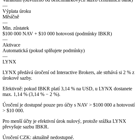
—
Výplata úroku
Měsíčně
—
Min. zůstatek
$100 000 NAV + $10 000 hotovosti (podmínky IBKR)
—
Aktivace
Automatická (pokud splňujete podmínky)
—
LYNX
LYNX předává úročení od Interactive Brokers, ale strhává si 2 % z
úrokové sazby.
Efektivně: pokud IBKR platí 3,14 % na USD, u LYNX dostanete
max. 1,14 % (3,14 % − 2 %).
Úročení je dostupné pouze pro účty s NAV > $100 000 a hotovostí
> $10 000.
Pro menší účty je efektivní úrok nulový, protože srážka LYNX
převyšuje sazbu IBKR.
Úročení CZK: aktuálně nedostupné.