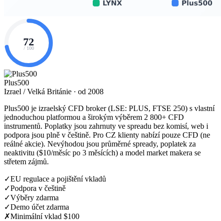
72
/ 100
Plus500
Izrael / Velká Británie · od 2008
Plus500 je izraelský CFD broker (LSE: PLUS, FTSE 250) s vlastní
jednoduchou platformou a širokým výběrem 2 800+ CFD
instrumentů. Poplatky jsou zahrnuty ve spreadu bez komisí, web i
podpora jsou plně v češtině. Pro CZ klienty nabízí pouze CFD (ne
reálné akcie). Nevýhodou jsou průměrné spready, poplatek za
neaktivitu ($10/měsíc po 3 měsících) a model market makera se
střetem zájmů.
✓
EU regulace a pojištění vkladů
✓
Podpora v češtině
✓
Výběry zdarma
✓
Demo účet zdarma
✗
Minimální vklad $100