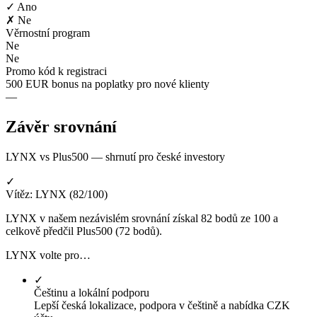
✓ Ano
✗ Ne
Věrnostní program
Ne
Ne
Promo kód k registraci
500 EUR bonus na poplatky pro nové klienty
—
Závěr srovnání
LYNX vs Plus500 — shrnutí pro české investory
✓
Vítěz: LYNX (82/100)
LYNX v našem nezávislém srovnání získal 82 bodů ze 100 a
celkově předčil Plus500 (72 bodů).
LYNX volte pro…
✓
Češtinu a lokální podporu
Lepší česká lokalizace, podpora v češtině a nabídka CZK