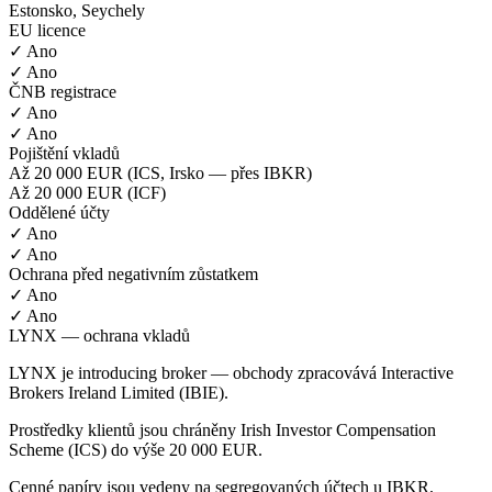
Estonsko, Seychely
EU licence
✓ Ano
✓ Ano
ČNB registrace
✓ Ano
✓ Ano
Pojištění vkladů
Až 20 000 EUR (ICS, Irsko — přes IBKR)
Až 20 000 EUR (ICF)
Oddělené účty
✓ Ano
✓ Ano
Ochrana před negativním zůstatkem
✓ Ano
✓ Ano
LYNX — ochrana vkladů
LYNX je introducing broker — obchody zpracovává Interactive
Brokers Ireland Limited (IBIE).
Prostředky klientů jsou chráněny Irish Investor Compensation
Scheme (ICS) do výše 20 000 EUR.
Cenné papíry jsou vedeny na segregovaných účtech u IBKR,