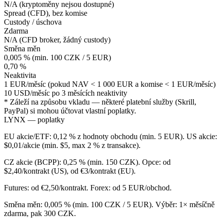
N/A (kryptoměny nejsou dostupné)
Spread (CFD), bez komise
Custody / úschova
Zdarma
N/A (CFD broker, žádný custody)
Směna měn
0,005 % (min. 100 CZK / 5 EUR)
0,70 %
Neaktivita
1 EUR/měsíc (pokud NAV < 1 000 EUR a komise < 1 EUR/měsíc)
10 USD/měsíc po 3 měsících neaktivity
* Záleží na způsobu vkladu — některé platební služby (Skrill,
PayPal) si mohou účtovat vlastní poplatky.
LYNX — poplatky
EU akcie/ETF: 0,12 % z hodnoty obchodu (min. 5 EUR). US akcie:
$0,01/akcie (min. $5, max 2 % z transakce).
CZ akcie (BCPP): 0,25 % (min. 150 CZK). Opce: od
$2,40/kontrakt (US), od €3/kontrakt (EU).
Futures: od €2,50/kontrakt. Forex: od 5 EUR/obchod.
Směna měn: 0,005 % (min. 100 CZK / 5 EUR). Výběr: 1× měsíčně
zdarma, pak 300 CZK.