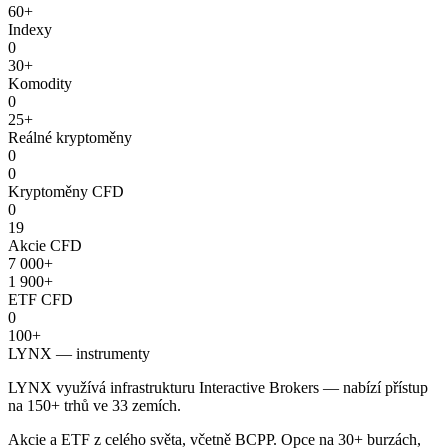
60+
Indexy
0
30+
Komodity
0
25+
Reálné kryptoměny
0
0
Kryptoměny CFD
0
19
Akcie CFD
7 000+
1 900+
ETF CFD
0
100+
LYNX — instrumenty
LYNX využívá infrastrukturu Interactive Brokers — nabízí přístup
na 150+ trhů ve 33 zemích.
Akcie a ETF z celého světa, včetně BCPP. Opce na 30+ burzách,