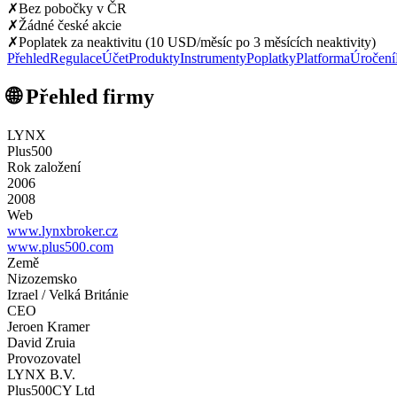
✗
Bez pobočky v ČR
✗
Žádné české akcie
✗
Poplatek za neaktivitu (10 USD/měsíc po 3 měsících neaktivity)
Přehled
Regulace
Účet
Produkty
Instrumenty
Poplatky
Platforma
Úročení
🌐 Přehled firmy
LYNX
Plus500
Rok založení
2006
2008
Web
www.lynxbroker.cz
www.plus500.com
Země
Nizozemsko
Izrael / Velká Británie
CEO
Jeroen Kramer
David Zruia
Provozovatel
LYNX B.V.
Plus500CY Ltd