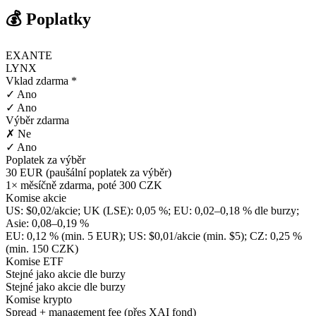
💰 Poplatky
EXANTE
LYNX
Vklad zdarma *
✓ Ano
✓ Ano
Výběr zdarma
✗ Ne
✓ Ano
Poplatek za výběr
30 EUR (paušální poplatek za výběr)
1× měsíčně zdarma, poté 300 CZK
Komise akcie
US: $0,02/akcie; UK (LSE): 0,05 %; EU: 0,02–0,18 % dle burzy;
Asie: 0,08–0,19 %
EU: 0,12 % (min. 5 EUR); US: $0,01/akcie (min. $5); CZ: 0,25 %
(min. 150 CZK)
Komise ETF
Stejné jako akcie dle burzy
Stejné jako akcie dle burzy
Komise krypto
Spread + management fee (přes XAI fond)