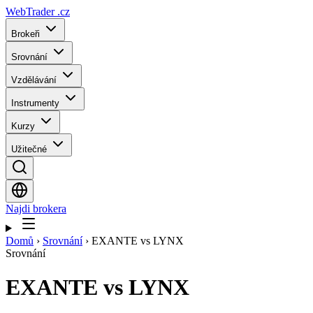
WebTrader
.cz
Brokeři
Srovnání
Vzdělávání
Instrumenty
Kurzy
Užitečné
Najdi brokera
Domů
›
Srovnání
›
EXANTE vs LYNX
Srovnání
EXANTE
vs
LYNX