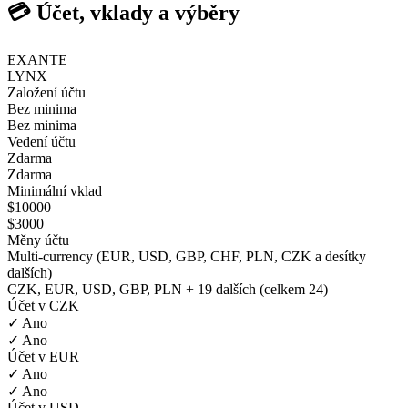
💳 Účet, vklady a výběry
EXANTE
LYNX
Založení účtu
Bez minima
Bez minima
Vedení účtu
Zdarma
Zdarma
Minimální vklad
$10000
$3000
Měny účtu
Multi-currency (EUR, USD, GBP, CHF, PLN, CZK a desítky
dalších)
CZK, EUR, USD, GBP, PLN + 19 dalších (celkem 24)
Účet v CZK
✓ Ano
✓ Ano
Účet v EUR
✓ Ano
✓ Ano
Účet v USD