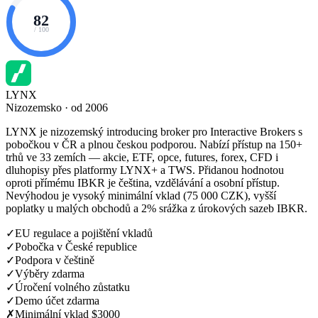
82
/ 100
LYNX
Nizozemsko · od 2006
LYNX je nizozemský introducing broker pro Interactive Brokers s
pobočkou v ČR a plnou českou podporou. Nabízí přístup na 150+
trhů ve 33 zemích — akcie, ETF, opce, futures, forex, CFD i
dluhopisy přes platformy LYNX+ a TWS. Přidanou hodnotou
oproti přímému IBKR je čeština, vzdělávání a osobní přístup.
Nevýhodou je vysoký minimální vklad (75 000 CZK), vyšší
poplatky u malých obchodů a 2% srážka z úrokových sazeb IBKR.
✓
EU regulace a pojištění vkladů
✓
Pobočka v České republice
✓
Podpora v češtině
✓
Výběry zdarma
✓
Úročení volného zůstatku
✓
Demo účet zdarma
✗
Minimální vklad $3000