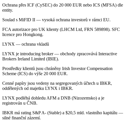
Ochrana přes ICF (CySEC) do 20 000 EUR nebo ICS (MFSA) dle
entity.
Soulad s MiFID II — vysoká ochrana investorů v rámci EU.
FCA autorizace pro UK klienty (LHCM Ltd, FRN 589898). SFC
licence pro Hongkong.
LYNX — ochrana vkladů
LYNX je introducing broker — obchody zpracovává Interactive
Brokers Ireland Limited (IBIE).
Prostředky klientů jsou chráněny Irish Investor Compensation
Scheme (ICS) do výše 20 000 EUR.
Cenné papíry jsou vedeny na segregovaných účtech u IBKR,
oddělených od majetku LYNX i IBKR.
LYNX podléhá dohledu AFM a DNB (Nizozemsko) a je
registrován u ČNB.
IBKR má rating S&P A- (Stable) a $20,5 mld. vlastního kapitálu —
silné finanční zázemí.