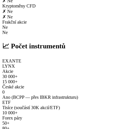
✗ Ne
Kryptoměny CFD
✗ Ne
✗ Ne
Frakční akcie
Ne
Ne
📈 Počet instrumentů
EXANTE
LYNX
Akcie
30 000+
15 000+
České akcie
0
Ano (BCPP — přes IBKR infrastrukturu)
ETF
Tisíce (součástí 30K akcií/ETF)
10 000+
Forex páry
50+
80+