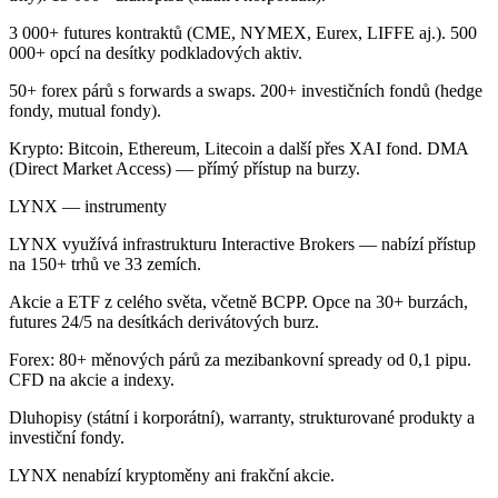
3 000+ futures kontraktů (CME, NYMEX, Eurex, LIFFE aj.). 500
000+ opcí na desítky podkladových aktiv.
50+ forex párů s forwards a swaps. 200+ investičních fondů (hedge
fondy, mutual fondy).
Krypto: Bitcoin, Ethereum, Litecoin a další přes XAI fond. DMA
(Direct Market Access) — přímý přístup na burzy.
LYNX — instrumenty
LYNX využívá infrastrukturu Interactive Brokers — nabízí přístup
na 150+ trhů ve 33 zemích.
Akcie a ETF z celého světa, včetně BCPP. Opce na 30+ burzách,
futures 24/5 na desítkách derivátových burz.
Forex: 80+ měnových párů za mezibankovní spready od 0,1 pipu.
CFD na akcie a indexy.
Dluhopisy (státní i korporátní), warranty, strukturované produkty a
investiční fondy.
LYNX nenabízí kryptoměny ani frakční akcie.