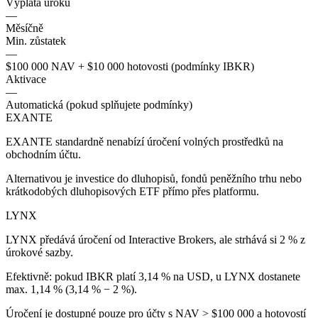
Výplata úroku
—
Měsíčně
Min. zůstatek
—
$100 000 NAV + $10 000 hotovosti (podmínky IBKR)
Aktivace
—
Automatická (pokud splňujete podmínky)
EXANTE
EXANTE standardně nenabízí úročení volných prostředků na
obchodním účtu.
Alternativou je investice do dluhopisů, fondů peněžního trhu nebo
krátkodobých dluhopisových ETF přímo přes platformu.
LYNX
LYNX předává úročení od Interactive Brokers, ale strhává si 2 % z
úrokové sazby.
Efektivně: pokud IBKR platí 3,14 % na USD, u LYNX dostanete
max. 1,14 % (3,14 % − 2 %).
Úročení je dostupné pouze pro účty s NAV > $100 000 a hotovostí