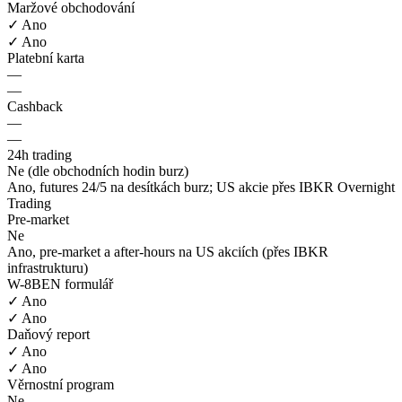
Maržové obchodování
✓ Ano
✓ Ano
Platební karta
—
—
Cashback
—
—
24h trading
Ne (dle obchodních hodin burz)
Ano, futures 24/5 na desítkách burz; US akcie přes IBKR Overnight
Trading
Pre-market
Ne
Ano, pre-market a after-hours na US akciích (přes IBKR
infrastrukturu)
W-8BEN formulář
✓ Ano
✓ Ano
Daňový report
✓ Ano
✓ Ano
Věrnostní program
Ne