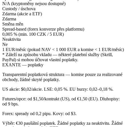
N/A (kryptoměny nejsou dostupné)
Custody / úschova
Zdarma (akcie a ETF)
Zdarma
Směna měn
Spread-based (forex konverze přes platformu)
0,005 % (min. 100 CZK / 5 EUR)
Neaktivita
Ne
1 EUR/měsíc (pokud NAV < 1 000 EUR a komise < 1 EUR/měsíc)
* Záleží na způsobu vkladu — některé platební služby (Skrill,
PayPal) si mohou účtovat vlastní poplatky.
EXANTE — poplatky
Transparentní poplatková struktura — komise pouze za realizované
obchody, žádné skryté poplatky.
US akcie: $0,02/akcie. LSE: 0,05 %. EU burzy: 0,02–0,18 %.
Futures/opce: od $1,50/kontrakt (US), od €1,50 (EU). Dluhopisy:
od 9 bps.
Forex: spready od 0,2 pipu. Kovy: od $3.
Výběr: €30 paušální poplatek. Žádné poplatky za neaktivitu. Žádné