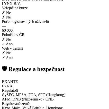
LYNX B.V.
Veřejně na burze
✗ Ne
✗ Ne
Počet registrovaných uživatelů
—
60 000
Pobočka v ČR
✗ Ne
✓ Ano
Web v češtině
✗ Ne
✓ Ano
🛡️ Regulace a bezpečnost
EXANTE
LYNX
Regulátoři
CySEC, MFSA, FCA, SFC (Hongkong)
AFM, DNB (Nizozemsko), ČNB
Regulované země
Kypr, Malta, Velká Británie, Hongkong