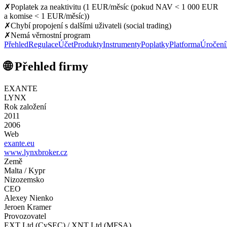
✗
Poplatek za neaktivitu (1 EUR/měsíc (pokud NAV < 1 000 EUR
a komise < 1 EUR/měsíc))
✗
Chybí propojení s dalšími uživateli (social trading)
✗
Nemá věrnostní program
Přehled
Regulace
Účet
Produkty
Instrumenty
Poplatky
Platforma
Úročení
🌐 Přehled firmy
EXANTE
LYNX
Rok založení
2011
2006
Web
exante.eu
www.lynxbroker.cz
Země
Malta / Kypr
Nizozemsko
CEO
Alexey Nienko
Jeroen Kramer
Provozovatel
EXT Ltd (CySEC) / XNT Ltd (MFSA)