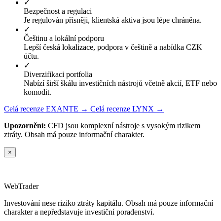
✓
Bezpečnost a regulaci
Je regulován přísněji, klientská aktiva jsou lépe chráněna.
✓
Češtinu a lokální podporu
Lepší česká lokalizace, podpora v češtině a nabídka CZK
účtu.
✓
Diverzifikaci portfolia
Nabízí širší škálu investičních nástrojů včetně akcií, ETF nebo
komodit.
Celá recenze EXANTE →
Celá recenze LYNX →
Upozornění:
CFD jsou komplexní nástroje s vysokým rizikem
ztráty. Obsah má pouze informační charakter.
×
Web
Trader
Investování nese riziko ztráty kapitálu. Obsah má pouze informační
charakter a nepředstavuje investiční poradenství.