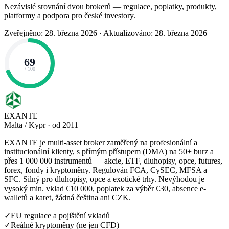
Nezávislé srovnání dvou brokerů — regulace, poplatky, produkty,
platformy a podpora pro české investory.
Zveřejněno: 28. března 2026
·
Aktualizováno: 28. března 2026
69
/ 100
EXANTE
Malta / Kypr · od 2011
EXANTE je multi-asset broker zaměřený na profesionální a
institucionální klienty, s přímým přístupem (DMA) na 50+ burz a
přes 1 000 000 instrumentů — akcie, ETF, dluhopisy, opce, futures,
forex, fondy i kryptoměny. Regulován FCA, CySEC, MFSA a
SFC. Silný pro dluhopisy, opce a exotické trhy. Nevýhodou je
vysoký min. vklad €10 000, poplatek za výběr €30, absence e-
walletů a karet, žádná čeština ani CZK.
✓
EU regulace a pojištění vkladů
✓
Reálné kryptoměny (ne jen CFD)