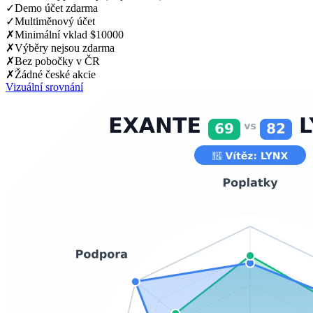
✓
Demo účet zdarma
✓
Multiměnový účet
✗
Minimální vklad $10000
✗
Výběry nejsou zdarma
✗
Bez pobočky v ČR
✗
Žádné české akcie
Vizuální srovnání