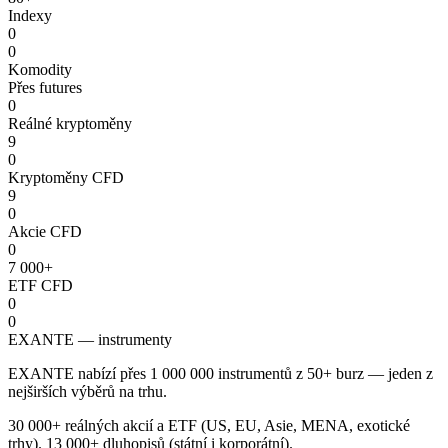
Indexy
0
0
Komodity
Přes futures
0
Reálné kryptoměny
9
0
Kryptoměny CFD
9
0
Akcie CFD
0
7 000+
ETF CFD
0
0
EXANTE — instrumenty
EXANTE nabízí přes 1 000 000 instrumentů z 50+ burz — jeden z
nejširších výběrů na trhu.
30 000+ reálných akcií a ETF (US, EU, Asie, MENA, exotické
trhy). 13 000+ dluhopisů (státní i korporátní).