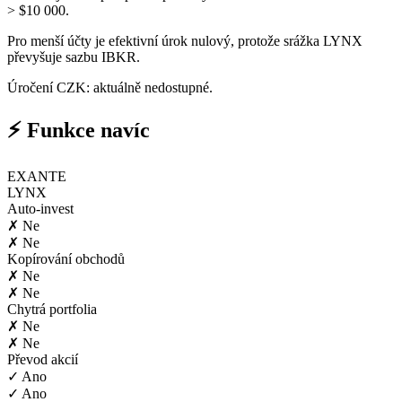
> $10 000.
Pro menší účty je efektivní úrok nulový, protože srážka LYNX
převyšuje sazbu IBKR.
Úročení CZK: aktuálně nedostupné.
⚡ Funkce navíc
EXANTE
LYNX
Auto-invest
✗ Ne
✗ Ne
Kopírování obchodů
✗ Ne
✗ Ne
Chytrá portfolia
✗ Ne
✗ Ne
Převod akcií
✓ Ano
✓ Ano