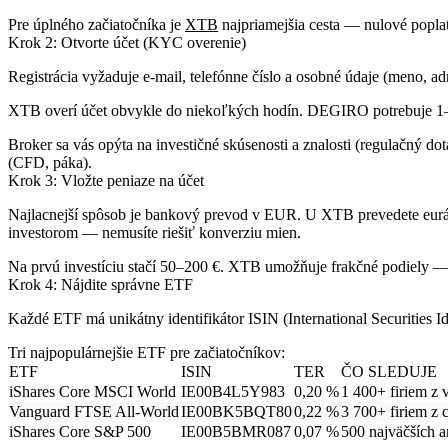
Pre úplného začiatočníka je
XTB
najpriamejšia cesta — nulové poplat
Krok 2: Otvorte účet (KYC overenie)
Registrácia vyžaduje e-mail, telefónne číslo a osobné údaje (meno, 
XTB overí účet obvykle do niekoľkých hodín. DEGIRO potrebuje 1–3 
Broker sa vás opýta na investičné skúsenosti a znalosti (regulačný 
(CFD, páka).
Krok 3: Vložte peniaze na účet
Najlacnejší spôsob je bankový prevod v EUR. U XTB prevedete eurá 
investorom — nemusíte riešiť konverziu mien.
Na prvú investíciu stačí 50–200 €. XTB umožňuje frakčné podiely —
Krok 4: Nájdite správne ETF
Každé ETF má unikátny identifikátor
ISIN
(International Securities
Tri najpopulárnejšie ETF pre začiatočníkov:
ETF
ISIN
TER
ČO SLEDUJE
iShares Core MSCI World
IE00B4L5Y983
0,20 %
1 400+ firiem z 
Vanguard FTSE All-World
IE00BK5BQT80
0,22 %
3 700+ firiem z 
iShares Core S&P 500
IE00B5BMR087
0,07 %
500 najväčších a