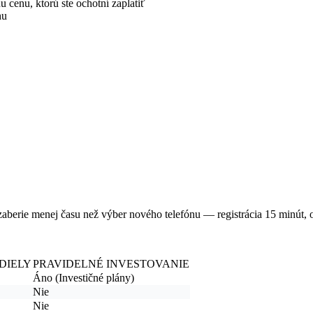
 cenu, ktorú ste ochotní zaplatiť
hu
zaberie menej času než výber nového telefónu — registrácia 15 minút, o
DIELY
PRAVIDELNÉ INVESTOVANIE
Áno (Investičné plány)
Nie
Nie