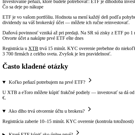
Investovanie peňazí, ktoré budete potrebovať:
ETF je dlhodobá invest
Čo sa deje po nákupe
ETF je vo vašom portfóliu. Hodnota sa mení každý deň podľa pohyb
dividendy na váš brokerský účet — môžete ich ručne reinvestovať.
Daňová povinnosť vzniká až pri predaji. Na SR sú zisky z ETF po 1 r
Otvorte účet a nakúpte prvé ETF ešte dnes
Registrácia u
XTB
trvá 15 minút. KYC overenie prebehne do niekoľk
3 700 firmách z celého sveta. Zvyšok je len pravidelnosť.
Často kladené otázky
Koľko peňazí potrebujem na prvé ETF?
U XTB a eToro môžete kúpiť frakčné podiely — investovať sa dá od 
€.
Ako dlho trvá otvorenie účtu u brokera?
Registrácia zaberie 10–15 minút. KYC overenie (kontrola totožnost
Ktoré ETF kúpiť ako úplne prvé?