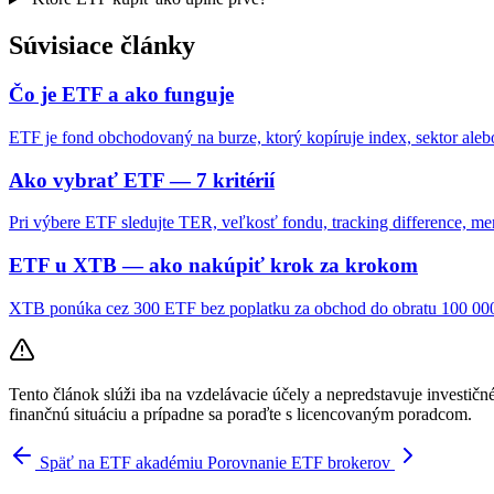
Súvisiace články
Čo je ETF a ako funguje
ETF je fond obchodovaný na burze, ktorý kopíruje index, sektor alebo
Ako vybrať ETF — 7 kritérií
Pri výbere ETF sledujte TER, veľkosť fondu, tracking difference, men
ETF u XTB — ako nakúpiť krok za krokom
XTB ponúka cez 300 ETF bez poplatku za obchod do obratu 100 000 
Tento článok slúži iba na vzdelávacie účely a nepredstavuje investičn
finančnú situáciu a prípadne sa poraďte s licencovaným poradcom.
Späť na ETF akadémiu
Porovnanie ETF brokerov