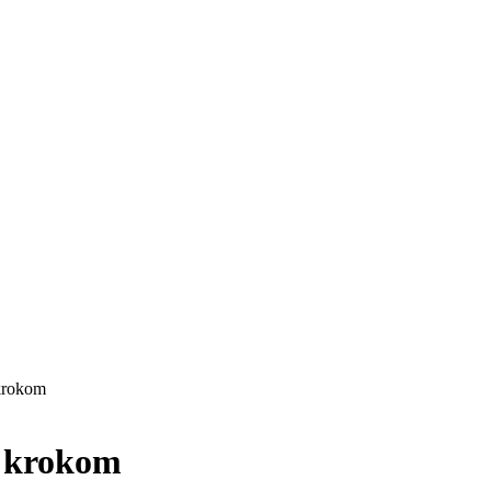
krokom
a krokom