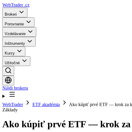
WebTrader
.cz
Brokeri
Porovnanie
Vzdelávanie
Inštrumenty
Kurzy
Užitočné
Nájdi brokera
WebTrader
ETF akadémia
Ako kúpiť prvé ETF — krok za 
Základy
Ako kúpiť prvé ETF — krok z