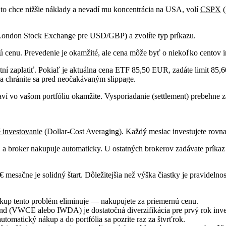
 chce nižšie náklady a nevadí mu koncentrácia na USA, volí
CSPX
(
 London Stock Exchange pre USD/GBP) a zvolíte typ príkazu.
 cenu. Prevedenie je okamžité, ale cena môže byť o niekoľko centov i
ní zaplatiť. Pokiaľ je aktuálna cena ETF 85,50 EUR, zadáte limit 85,60
 a chránite sa pred neočakávaným slippage.
ví vo vašom portfóliu okamžite. Vysporiadanie (settlement) prebehne 
 investovanie
(Dollar-Cost Averaging). Každý mesiac investujete rovnakú
, a broker nakupuje automaticky. U ostatných brokerov zadávate príka
mesačne je solidný štart. Dôležitejšia než výška čiastky je pravidelnos
kup tento problém eliminuje — nakupujete za priemernú cenu.
nd (VWCE alebo IWDA) je dostatočná diverzifikácia pre prvý rok inve
omatický nákup a do portfólia sa pozrite raz za štvrťrok.