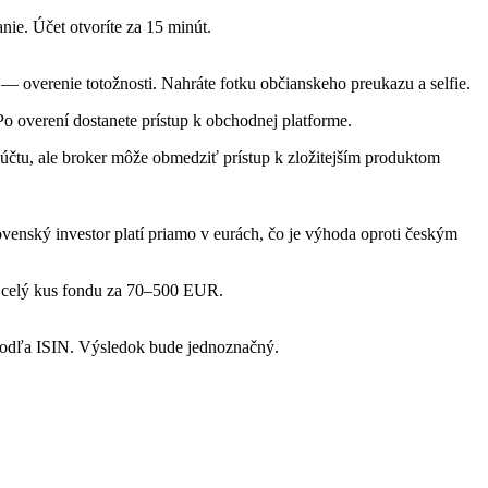
nie. Účet otvoríte za 15 minút.
 overenie totožnosti. Nahráte fotku občianskeho preukazu a selfie.
 overení dostanete prístup k obchodnej platforme.
 účtu, ale broker môže obmedziť prístup k zložitejším produktom
nský investor platí priamo v eurách, čo je výhoda oproti českým
a celý kus fondu za 70–500 EUR.
 podľa ISIN. Výsledok bude jednoznačný.