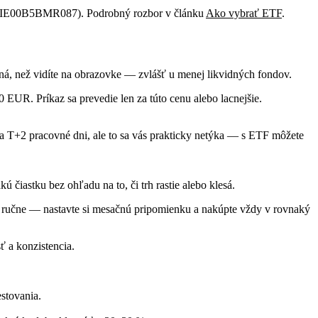
IE00B5BMR087). Podrobný rozbor v článku
Ako vybrať ETF
.
ná, než vidíte na obrazovke — zvlášť u menej likvidných fondov.
 EUR. Príkaz sa prevedie len za túto cenu alebo lacnejšie.
za T+2 pracovné dni, ale to sa vás prakticky netýka — s ETF môžete
 čiastku bez ohľadu na to, či trh rastie alebo klesá.
z ručne — nastavte si mesačnú pripomienku a nakúpte vždy v rovnaký
ť a konzistencia.
stovania.