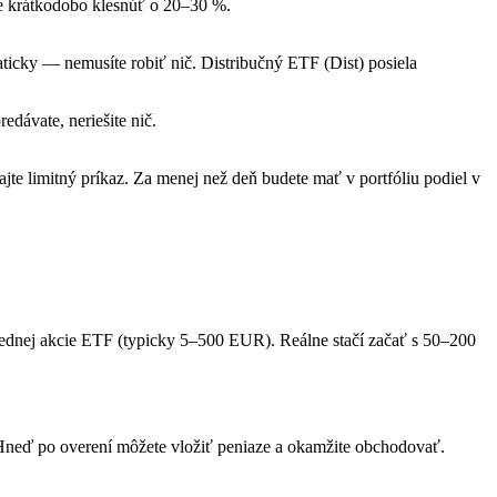
e krátkodobo klesnúť o 20–30 %.
ticky — nemusíte robiť nič. Distribučný ETF (Dist) posiela
dávate, neriešite nič.
limitný príkaz. Za menej než deň budete mať v portfóliu podiel v
jednej akcie ETF (typicky 5–500 EUR). Reálne stačí začať s 50–200
Hneď po overení môžete vložiť peniaze a okamžite obchodovať.