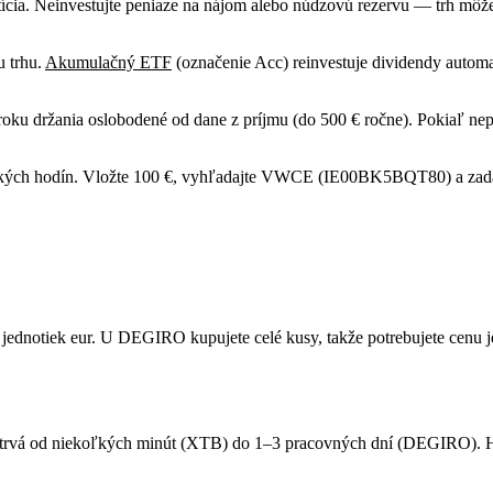
ícia. Neinvestujte peniaze na nájom alebo núdzovú rezervu — trh môž
u trhu.
Akumulačný ETF
(označenie Acc) reinvestuje dividendy automa
oku držania oslobodené od dane z príjmu (do 500 € ročne). Pokiaľ nepre
ých hodín. Vložte 100 €, vyhľadajte VWCE (IE00BK5BQT80) a zadajte 
jednotiek eur. U DEGIRO kupujete celé kusy, takže potrebujete cenu 
i) trvá od niekoľkých minút (XTB) do 1–3 pracovných dní (DEGIRO). 