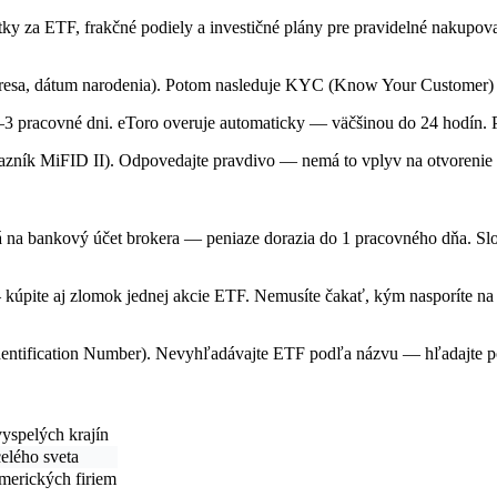
ky za ETF, frakčné podiely a investičné plány pre pravidelné nakupova
adresa, dátum narodenia). Potom nasleduje KYC (Know Your Customer) —
pracovné dni. eToro overuje automaticky — väčšinou do 24 hodín. Po
dotazník MiFID II). Odpovedajte pravdivo — nemá to vplyv na otvorenie
na bankový účet brokera — peniaze dorazia do 1 pracovného dňa. Slove
 kúpite aj zlomok jednej akcie ETF. Nemusíte čakať, kým nasporíte n
 Identification Number). Nevyhľadávajte ETF podľa názvu — hľadajte
vyspelých krajín
celého sveta
merických firiem