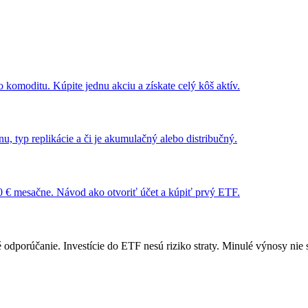
 komoditu. Kúpite jednu akciu a získate celý kôš aktív.
u, typ replikácie a či je akumulačný alebo distribučný.
€ mesačne. Návod ako otvoriť účet a kúpiť prvý ETF.
é odporúčanie. Investície do ETF nesú riziko straty. Minulé výnosy nie