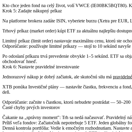
Kto chce jeden fond na celý život, volí VWCE (IE00BK5BQT80). Kto
Krok 5: Zadajte nákupný príkaz
Na platforme brokera zadáte ISIN, vyberiete burzu (Xetra pre EUR,
Trhový príkaz (market order)
kúpi ETF za aktuálnu najlepšiu dostupnú
Limitný príkaz (limit order)
nastavuje maximálnu cenu, ktorú ste ochot
Odporúčanie: používajte limitné príkazy — stojí to 10 sekúnd navyše
Po odoslaní príkazu trvá prevedenie obvykle 1–5 sekúnd. ETF sa obja
obchodovať hneď.
Krok 6: Nastavte pravidelné investovanie
Jednorazový nákup je dobrý začiatok, ale skutočnú silu má
pravidelné
XTB ponúka Investičné plány — nastavíte čiastku, frekvenciu a fond
deň.
Odporúčanie: začnite s čiastkou, ktorú nebudete postrádat — 50–200 € 
Časté chyby prvých investorov
Čakanie na „správny moment":
Trh sa nedá načasovať. Pravidelný ná
Príliš veľa fondov:
Začiatočník nepotrebuje 5 ETF. Jeden globálny fo
Denná kontrola portfólia:
Vedie k emočným rozhodnutiam. Nastavte aut