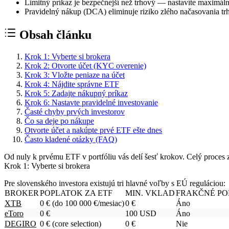
Limitný príkaz je bezpečnejší než trhový — nastavíte maximálnu
Pravidelný nákup (DCA) eliminuje riziko zlého načasovania tr
Obsah článku
Krok 1: Vyberte si brokera
Krok 2: Otvorte účet (KYC overenie)
Krok 3: Vložte peniaze na účet
Krok 4: Nájdite správne ETF
Krok 5: Zadajte nákupný príkaz
Krok 6: Nastavte pravidelné investovanie
Časté chyby prvých investorov
Čo sa deje po nákupe
Otvorte účet a nakúpte prvé ETF ešte dnes
Často kladené otázky (FAQ)
Od nuly k prvému ETF v portfóliu vás delí šesť krokov. Celý proces 
Krok 1: Vyberte si brokera
Pre slovenského investora existujú tri hlavné voľby s EÚ reguláciou:
BROKER
POPLATOK ZA ETF
MIN. VKLAD
FRAKČNÉ PO
XTB
0 € (do 100 000 €/mesiac)
0 €
Áno
eToro
0 €
100 USD
Áno
DEGIRO
0 € (core selection)
0 €
Nie