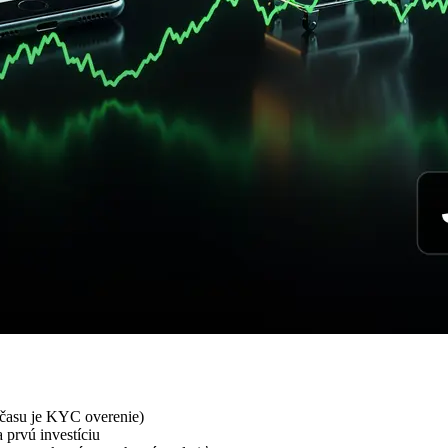
a času je KYC overenie)
 prvú investíciu