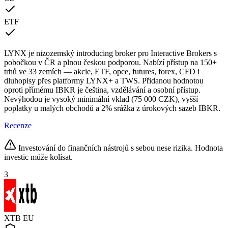
ETF
LYNX je nizozemský introducing broker pro Interactive Brokers s
pobočkou v ČR a plnou českou podporou. Nabízí přístup na 150+
trhů ve 33 zemích — akcie, ETF, opce, futures, forex, CFD i
dluhopisy přes platformy LYNX+ a TWS. Přidanou hodnotou
oproti přímému IBKR je čeština, vzdělávání a osobní přístup.
Nevýhodou je vysoký minimální vklad (75 000 CZK), vyšší
poplatky u malých obchodů a 2% srážka z úrokových sazeb IBKR.
Recenze
Investování do finančních nástrojů s sebou nese rizika. Hodnota
investic může kolísat.
3
XTB
EU