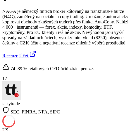
NAGA je německý fintech broker kótovaný na frankfurtské burze
(N4G), zaměřený na sociální a copy trading. Umožňuje automaticky
kopírovat obchody zkušených traderů přes funkci AutoCopy. Nabízí
4 000+ instrumentů — forex, akcie, indexy, komodity, ETF,
kryptoměny. Pro EU klienty i reálné akcie. Nevýhodou jsou vyšší
spready na základních účtech, vysoký min. vklad ($250), absence
češtiny a CZK účtu a negativní recenze ohledně výběrů prostředků.
Recenze
Účet
74–89 % retailových CFD účtů ztrácí peníze.
17
tastytrade
SEC, FINRA, NFA, SIPC
US