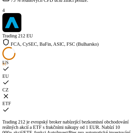
75 % retailových CFD účtů ztrácí peníze.
4
Trading 212
EU
FCA, CySEC, BaFin, ASIC, FSC (Bulharsko)
US
81
EU
CZ
ETF
Trading 212 je evropský broker nabízející bezkomisní obchodování
reálných akcií a ETF s frakčními nákupy od 1 EUR. Nabízí 10
000+ akcií/ETF, funkci AutoInvest/Pies pro automatické investování