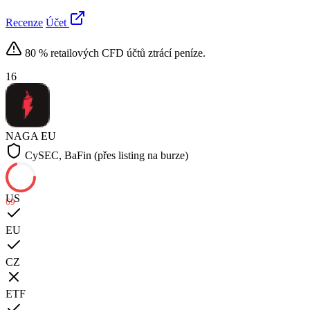
Recenze
Účet
80 % retailových CFD účtů ztrácí peníze.
16
NAGA
EU
CySEC, BaFin (přes listing na burze)
US
69
EU
CZ
ETF