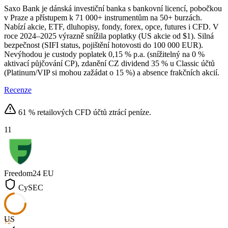
Saxo Bank je dánská investiční banka s bankovní licencí, pobočkou
v Praze a přístupem k 71 000+ instrumentům na 50+ burzách.
Nabízí akcie, ETF, dluhopisy, fondy, forex, opce, futures i CFD. V
roce 2024–2025 výrazně snížila poplatky (US akcie od $1). Silná
bezpečnost (SIFI status, pojištění hotovosti do 100 000 EUR).
Nevýhodou je custody poplatek 0,15 % p.a. (snížitelný na 0 %
aktivací půjčování CP), zdanění CZ dividend 35 % u Classic účtů
(Platinum/VIP si mohou zažádat o 15 %) a absence frakčních akcií.
Recenze
61 % retailových CFD účtů ztrácí peníze.
11
Freedom24
EU
CySEC
US
72