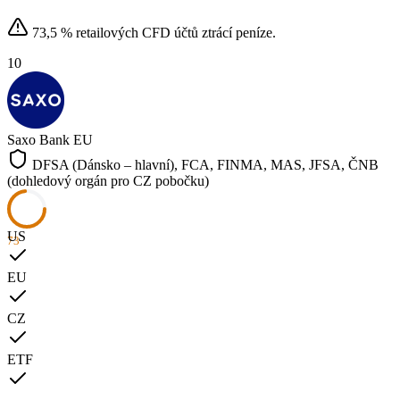
73,5 % retailových CFD účtů ztrácí peníze.
10
Saxo Bank
EU
DFSA (Dánsko – hlavní), FCA, FINMA, MAS, JFSA, ČNB
(dohledový orgán pro CZ pobočku)
US
73
EU
CZ
ETF