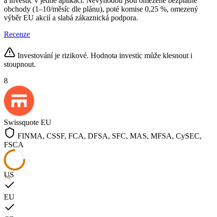
a investic v jedné aplikaci. Nevýhodou jsou omezené bezplatné
obchody (1–10/měsíc dle plánu), poté komise 0,25 %, omezený
výběr EU akcií a slabá zákaznická podpora.
Recenze
Investování je rizikové. Hodnota investic může klesnout i
stoupnout.
8
Swissquote
EU
FINMA, CSSF, FCA, DFSA, SFC, MAS, MFSA, CySEC,
FSCA
US
74
EU