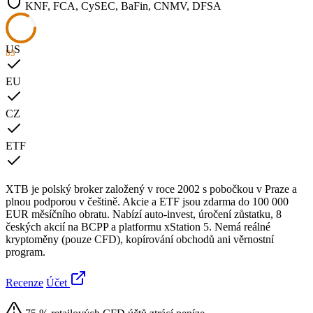
KNF, FCA, CySEC, BaFin, CNMV, DFSA
US
83
EU
CZ
ETF
XTB je polský broker založený v roce 2002 s pobočkou v Praze a
plnou podporou v češtině. Akcie a ETF jsou zdarma do 100 000
EUR měsíčního obratu. Nabízí auto-invest, úročení zůstatku, 8
českých akcií na BCPP a platformu xStation 5. Nemá reálné
kryptoměny (pouze CFD), kopírování obchodů ani věrnostní
program.
Recenze
Účet