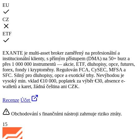
EU
CZ
ETF
EXANTE je multi-asset broker zaměřený na profesionální a
institucionální klienty, s přímým přístupem (DMA) na 50+ burz a
přes 1 000 000 instrumentů — akcie, ETF, dluhopisy, opce, futures,
forex, fondy i kryptoměny. Regulován FCA, CySEC, MFSA a
SFC. Silný pro dluhopisy, opce a exotické trhy. Nevýhodou je
vysoký min. vklad €10 000, poplatek za výběr €30, absence e-
walletů a karet, žádná čeština ani CZK.
Recenze
Účet
Obchodování s finančními nástroji zahrnuje riziko ztráty.
15