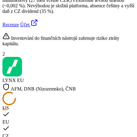
multiměnový (27 měn včetně CZK) s extrémně levnou směnou
(~0,002 %). Nevýhodou je složitá platforma, absence češtiny a vyšší
daň z CZ dividend (35 %).
Recenze
Účet
Investování do finančních nástrojů zahrnuje riziko ztráty
kapitálu.
2
LYNX
EU
AFM, DNB (Nizozemsko), ČNB
US
83
EU
CZ