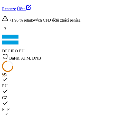
Recenze
Účet
71,96 % retailových CFD účtů ztrácí peníze.
13
DEGIRO
EU
BaFin, AFM, DNB
US
71
EU
CZ
ETF