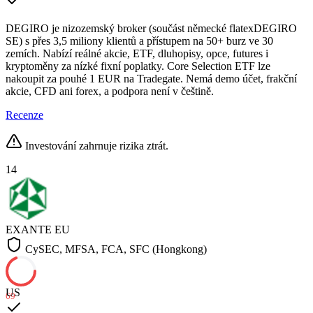
DEGIRO je nizozemský broker (součást německé flatexDEGIRO
SE) s přes 3,5 miliony klientů a přístupem na 50+ burz ve 30
zemích. Nabízí reálné akcie, ETF, dluhopisy, opce, futures i
kryptoměny za nízké fixní poplatky. Core Selection ETF lze
nakoupit za pouhé 1 EUR na Tradegate. Nemá demo účet, frakční
akcie, CFD ani forex, a podpora není v češtině.
Recenze
Investování zahrnuje rizika ztrát.
14
EXANTE
EU
CySEC, MFSA, FCA, SFC (Hongkong)
US
69