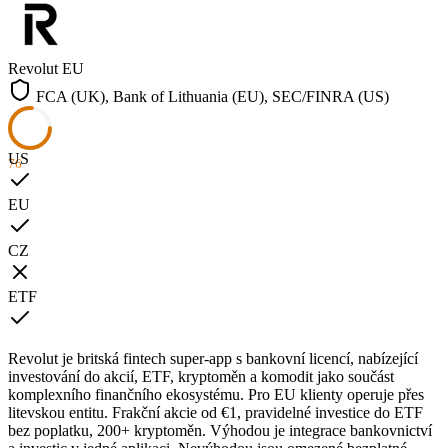
Revolut
EU
FCA (UK), Bank of Lithuania (EU), SEC/FINRA (US)
US
76
EU
CZ
ETF
Revolut je britská fintech super-app s bankovní licencí, nabízející
investování do akcií, ETF, kryptoměn a komodit jako součást
komplexního finančního ekosystému. Pro EU klienty operuje přes
litevskou entitu. Frakční akcie od €1, pravidelné investice do ETF
bez poplatku, 200+ kryptoměn. Výhodou je integrace bankovnictví