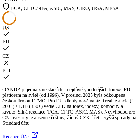
FCA, CFTC/NFA, ASIC, MAS, CIRO, JFSA, MFSA
US
73
EU
CZ
ETF
OANDA je jedna z nejstarších a nejdůvěryhodnějších forex/CFD
platforem na světě (od 1996). V prosinci 2025 byla odkoupena
českou firmou FTMO. Pro EU klienty nově nabízí i reálné akcie (2
200+) a ETF (350+) vedle CFD na forex, indexy, komodity a
krypto. Silná regulace (FCA, CFTC, ASIC, MAS). Nevýhodou pro
CZ investory je absence češtiny, žádný CZK účet a vyšší spready na
Standard účtu.
Recenze
Účet