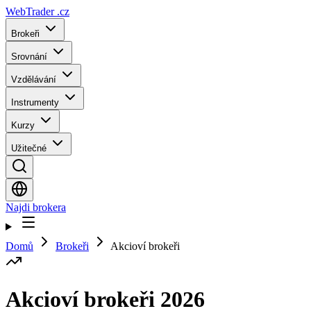
WebTrader
.cz
Brokeři
Srovnání
Vzdělávání
Instrumenty
Kurzy
Užitečné
Najdi brokera
Domů
Brokeři
Akcioví brokeři
Akcioví brokeři 2026