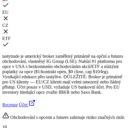
66
EU
CZ
ETF
tastytrade je americký broker zaměřený primárně na opční a futures
obchodování, vlastněný IG Group (LSE). Nabízí #1 platformu pro
opce v USA s bezkomisním obchodováním akcií/ETF a nízkými
poplatky za opce ($1/kontrakt open, $0 close, cap $10/leg).
Vynikající edukace přes tastylive. DŮLEŽITÉ: Broker je primárně
pro US klienty — EU/CZ klienti mají velmi omezený nebo žádný
přístup. Účet pouze v USD, vyžaduje US bankovní účet. Pro EU
investory hledající opce zvažte IBKR nebo Saxo Bank.
Recenze
Účet
Obchodování s opcemi a futures zahrnuje riziko značných ztrát.
18