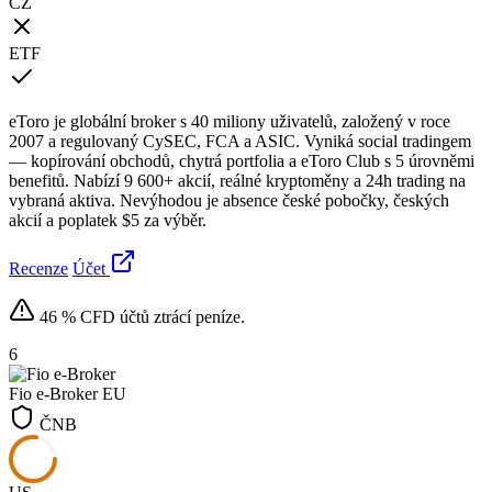
CZ
ETF
eToro je globální broker s 40 miliony uživatelů, založený v roce
2007 a regulovaný CySEC, FCA a ASIC. Vyniká social tradingem
— kopírování obchodů, chytrá portfolia a eToro Club s 5 úrovněmi
benefitů. Nabízí 9 600+ akcií, reálné kryptoměny a 24h trading na
vybraná aktiva. Nevýhodou je absence české pobočky, českých
akcií a poplatek $5 za výběr.
Recenze
Účet
46 % CFD účtů ztrácí peníze.
6
Fio e-Broker
EU
ČNB