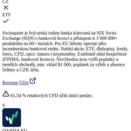
CZ
ETF
Swissquote je švýcarská online banka kótovaná na SIX Swiss
Exchange (SQN) s bankovní licencí a přístupem k 3 000 000+
produktům na 60+ burzách. Pro EU klienty operuje přes
lucemburskou bankovní entitu. Nabízí akcie, ETF, dluhopisy, fondy,
forex, CFD, opce, futures i kryptoměny. Extrémně silná bezpečnost
(FINMA, bankovní licence). Nevýhodou jsou vyšší poplatky u
menších obchodů, min. vklad $1 000, poplatek za výběr a absence
češtiny a CZK účtu.
Recenze
Účet
61,54 % retailových CFD účtů ztrácí peníze.
9
OANDA
EU