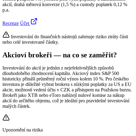
akcií, drahá měnová konverze (1,5 %) a custody poplatek 0,12 %
p.a.
Recenze
Účet
Investování do finančních nástrojů zahrnuje riziko ztráty části
nebo celé investované částky.
Akcioví brokeři — na co se zaměřit?
Investování do akcií je jedním z nejefektivnějších způsobů
dlouhodobého zhodnocení kapitálu. Akciový index S&P 500
historicky přináší průměrný roční výnos kolem 10 %. Pro českého
investora je důležité vybrat brokera s nízkými poplatky za US a EU
akcie, možností vedení účtu v CZK a přístupem na Pražskou burzu.
Brokeři jako XTB nebo eToro nabízejí nulové komise za nákup
akcií do určitého objemu, což je ideální pro pravidelné investování
malých částek.
Upozornění na rizika