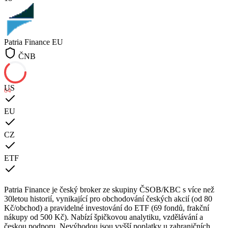
Patria Finance
EU
ČNB
US
64
EU
CZ
ETF
Patria Finance je český broker ze skupiny ČSOB/KBC s více než
30letou historií, vynikající pro obchodování českých akcií (od 80
Kč/obchod) a pravidelné investování do ETF (69 fondů, frakční
nákupy od 500 Kč). Nabízí špičkovou analytiku, vzdělávání a
českou podporu. Nevýhodou jsou vyšší poplatky u zahraničních