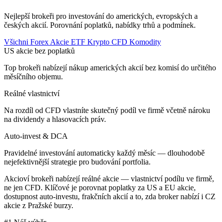
Nejlepší brokeři pro investování do amerických, evropských a
českých akcií. Porovnání poplatků, nabídky trhů a podmínek.
Všichni
Forex
Akcie
ETF
Krypto
CFD
Komodity
US akcie bez poplatků
Top brokeři nabízejí nákup amerických akcií bez komisí do určitého
měsíčního objemu.
Reálné vlastnictví
Na rozdíl od CFD vlastníte skutečný podíl ve firmě včetně nároku
na dividendy a hlasovacích práv.
Auto-invest & DCA
Pravidelné investování automaticky každý měsíc — dlouhodobě
nejefektivnější strategie pro budování portfolia.
Akcioví brokeři nabízejí reálné akcie — vlastnictví podílu ve firmě,
ne jen CFD. Klíčové je porovnat poplatky za US a EU akcie,
dostupnost auto-investu, frakčních akcií a to, zda broker nabízí i CZ
akcie z Pražské burzy.