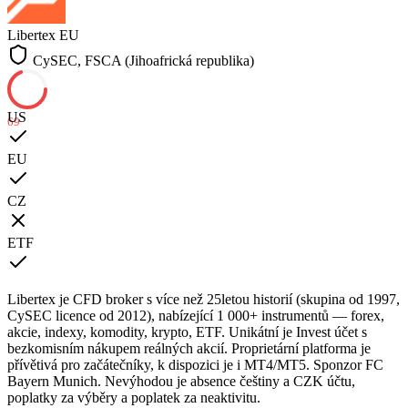
Libertex
EU
CySEC, FSCA (Jihoafrická republika)
US
69
EU
CZ
ETF
Libertex je CFD broker s více než 25letou historií (skupina od 1997,
CySEC licence od 2012), nabízející 1 000+ instrumentů — forex,
akcie, indexy, komodity, krypto, ETF. Unikátní je Invest účet s
bezkomisním nákupem reálných akcií. Proprietární platforma je
přívětivá pro začátečníky, k dispozici je i MT4/MT5. Sponzor FC
Bayern Munich. Nevýhodou je absence češtiny a CZK účtu,
poplatky za výběry a poplatek za neaktivitu.