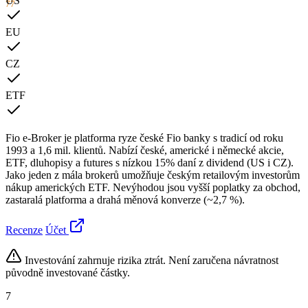
US
77
EU
CZ
ETF
Fio e-Broker je platforma ryze české Fio banky s tradicí od roku
1993 a 1,6 mil. klientů. Nabízí české, americké i německé akcie,
ETF, dluhopisy a futures s nízkou 15% daní z dividend (US i CZ).
Jako jeden z mála brokerů umožňuje českým retailovým investorům
nákup amerických ETF. Nevýhodou jsou vyšší poplatky za obchod,
zastaralá platforma a drahá měnová konverze (~2,7 %).
Recenze
Účet
Investování zahrnuje rizika ztrát. Není zaručena návratnost
původně investované částky.
7