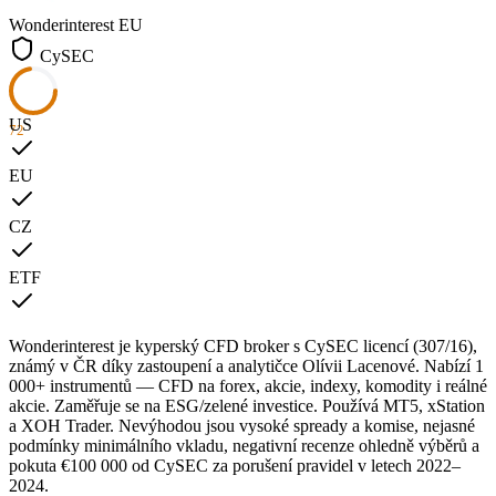
Wonderinterest
EU
CySEC
US
72
EU
CZ
ETF
Wonderinterest je kyperský CFD broker s CySEC licencí (307/16),
známý v ČR díky zastoupení a analytičce Olívii Lacenové. Nabízí 1
000+ instrumentů — CFD na forex, akcie, indexy, komodity i reálné
akcie. Zaměřuje se na ESG/zelené investice. Používá MT5, xStation
a XOH Trader. Nevýhodou jsou vysoké spready a komise, nejasné
podmínky minimálního vkladu, negativní recenze ohledně výběrů a
pokuta €100 000 od CySEC za porušení pravidel v letech 2022–
2024.