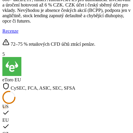
a úročení hotovosti až 6 % CZK. CZK účet i český sběrný účet pro
vklady. Nevýhodou je absence českých akcií (BCPP), podpora jen v
angličtině, stock lending zapnutý defaultně a chybějící dluhopisy,
opce či futures.
Recenze
72–75 % retailových CFD účtů ztrácí peníze.
5
eToro
EU
CySEC, FCA, ASIC, SEC, SFSA
US
77
EU