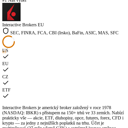
#1
Náš výběr
Interactive Brokers
EU
SEC, FINRA, FCA, CBI (Irsko), BaFin, ASIC, MAS, SFC
US
83
EU
CZ
ETF
Interactive Brokers je americký broker založený v roce 1978
(NASDAQ: IBKR) s přístupem na 150+ trhů ve 33 zemích. Nabízí
prakticky vše — akcie, ETF, dluhopisy, opce, futures, forex, CFD i
krypto — za jedny z nejnižších poplatků na trhu. Účet je