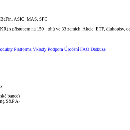
, BaFin, ASIC, MAS, SFC
) s přístupem na 150+ trhů ve 33 zemích. Akcie, ETF, dluhopisy, opc
rodukty
Platforma
Vklady
Podpora
Úročení
FAQ
Diskuze
ry
eské bance)
ing S&P A-