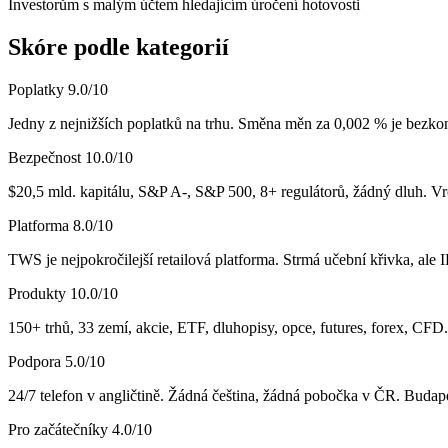
Investorům s malým účtem hledajícím úročení hotovosti
Skóre podle kategorií
Poplatky
9.0
/10
Jedny z nejnižších poplatků na trhu. Směna měn za 0,002 % je bezko
Bezpečnost
10.0
/10
$20,5 mld. kapitálu, S&P A-, S&P 500, 8+ regulátorů, žádný dluh. Vr
Platforma
8.0
/10
TWS je nejpokročilejší retailová platforma. Strmá učební křivka, ale
Produkty
10.0
/10
150+ trhů, 33 zemí, akcie, ETF, dluhopisy, opce, futures, forex, CFD.
Podpora
5.0
/10
24/7 telefon v angličtině. Žádná čeština, žádná pobočka v ČR. Buda
Pro začátečníky
4.0
/10