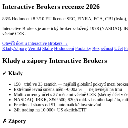
Interactive Brokers recenze 2026
83
%
Hodnocení 8.3/10
EU licence
SEC, FINRA, FCA, CBI (Irsko)
Interactive Brokers je americký broker založený 1978 (NASDAQ: IBKR
včetně CZK.
Otevřít účet u Interactive Brokers →
Klady/zápory
Verdikt
Skóre
Hodnocení
Poplatky
Bezpečnost
Účet
P
Klady a zápory Interactive Brokers
✓ Klady
150+ trhů ve 33 zemích — nejširší globální pokrytí mezi broke
Extrémně levná směna měn ~0,002 % — nejlevnější na trhu
Multi-currency účet s 27 měnami včetně CZK (sběrný účet v č
NASDAQ: IBKR, S&P 500, $20,5 mld. vlastního kapitálu, rat
Fractional shares od $1, automatické investování
24h trading na 10 000+ US akciích/ETF
✗ Zápory