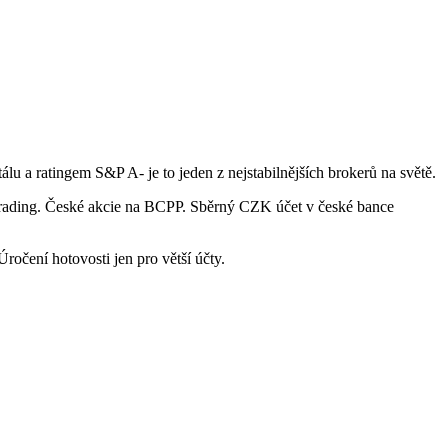
tálu a ratingem S&P A- je to jeden z nejstabilnějších brokerů na světě.
 trading. České akcie na BCPP. Sběrný CZK účet v české bance
ročení hotovosti jen pro větší účty.