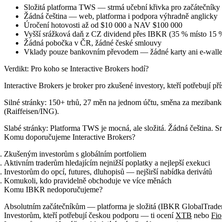
Složitá platforma TWS — strmá učební křivka pro začátečníky
Žádná čeština — web, platforma i podpora výhradně anglicky
Úročení hotovosti až od $10 000 a NAV $100 000
Vyšší srážková daň z CZ dividend přes IBKR (35 % místo 15 
Žádná pobočka v ČR, žádné české smlouvy
Vklady pouze bankovním převodem — žádné karty ani e-walle
Verdikt: Pro koho se Interactive Brokers hodí?
Interactive Brokers je broker pro zkušené investory, kteří potřebují př
Silné stránky:
150+ trhů, 27 měn na jednom účtu, směna za mezibankov
(Raiffeisen/ING).
Slabé stránky:
Platforma TWS je mocná, ale složitá. Žádná čeština. Sr
Komu doporučujeme Interactive Brokers?
Zkušeným investorům s globálním portfoliem
Aktivním traderům hledajícím nejnižší poplatky a nejlepší exekuci
Investorům do opcí, futures, dluhopisů — nejširší nabídka derivátů
Komukoli, kdo pravidelně obchoduje ve více měnách
Komu IBKR nedoporučujeme?
Absolutním začátečníkům — platforma je složitá (IBKR GlobalTrader j
Investorům, kteří potřebují českou podporu — ti ocení
XTB
nebo
Fio