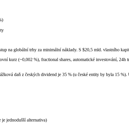
%)
ty
ístup na globální trhy za minimální náklady. S $20,5 mld. vlastního kapi
ní kurz (~0,002 %), fractional shares, automatické investování, 24h
ážková daň z českých dividend je 35 % (u české entity by byla 15 %). Ú
e jednodušší alternativa)