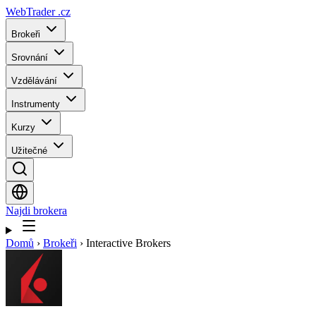
WebTrader
.cz
Brokeři
Srovnání
Vzdělávání
Instrumenty
Kurzy
Užitečné
Najdi brokera
Domů
›
Brokeři
›
Interactive Brokers