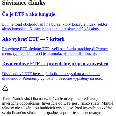
Súvisiace články
Čo je ETF a ako funguje
ETF je fond obchodovaný na burze, ktorý kopíruje index, sektor
alebo komoditu. Kúpite jednu akciu a získate celý kôš aktív.
Ako vybrať ETF — 7 kritérií
Pri výbere ETF sledujte TER, veľkosť fondu, tracking difference,
menu, typ replikácie a či je akumulačný alebo distribučný.
Dividendové ETF — pravidelný príjem z investícií
Dividendové ETF investujú do firiem s vysokou a stabilnou
dividendou. Priemerný výnos 3–5 % ročne vyplatený na účet.
Tento článok slúži iba na vzdelávacie účely a nepredstavuje
investičné odporúčanie. Investície do ETF nesú riziko straty. Minulé
výnosy nie sú zárukou budúcich výsledkov. Pred investíciou zvážte
svoju finančnú situáciu a prípadne sa poraďte s licencovaným