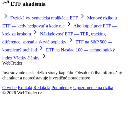
ETF akadémia
Fyzická vs. syntetická replikácia ETF
Menové riziko u
ETF — kedy hedgovať a kedy nie
Ako kúpiť prvé ETF —
krok za krokom
Nákladovosť ETF — TER, tracking
difference, spread a skryté poplatky
ETF na S&P 500 —
kompletný prehľad
ETF na Nasdaq 100 — technologický
index
Všetky články
Web
Trader
Investovanie nesie riziko straty kapitálu. Obsah má iba informačný
charakter a nepredstavuje investičné poradenstvo.
O webe
Kontakt
Redakcia
Podmienky
Upozornenie na riziká
© 2026 WebTrader.cz