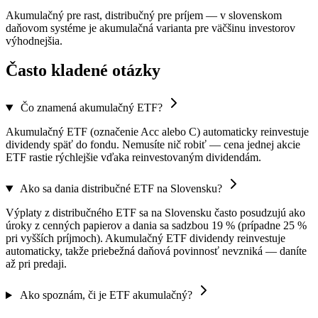
Akumulačný pre rast, distribučný pre príjem — v slovenskom
daňovom systéme je akumulačná varianta pre väčšinu investorov
výhodnejšia.
Často kladené otázky
Čo znamená akumulačný ETF?
Akumulačný ETF (označenie Acc alebo C) automaticky reinvestuje
dividendy späť do fondu. Nemusíte nič robiť — cena jednej akcie
ETF rastie rýchlejšie vďaka reinvestovaným dividendám.
Ako sa dania distribučné ETF na Slovensku?
Výplaty z distribučného ETF sa na Slovensku často posudzujú ako
úroky z cenných papierov a dania sa sadzbou 19 % (prípadne 25 %
pri vyšších príjmoch). Akumulačný ETF dividendy reinvestuje
automaticky, takže priebežná daňová povinnosť nevzniká — daníte
až pri predaji.
Ako spoznám, či je ETF akumulačný?