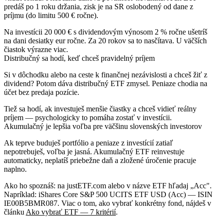
predáš po 1 roku držania, zisk je na SR oslobodený od dane z
príjmu (do limitu 500 € ročne).
Na investícii 20 000 € s dividendovým výnosom 2 % ročne ušetríš
na dani desiatky eur ročne. Za 20 rokov sa to nasčítava. U väčších
čiastok výrazne viac.
Distribučný sa hodí, keď chceš pravidelný príjem
Si v dôchodku alebo na ceste k finančnej nezávislosti a chceš žiť z
dividend? Potom dáva distribučný ETF zmysel. Peniaze chodia na
účet bez predaja pozície.
Tiež sa hodí, ak investuješ menšie čiastky a chceš vidieť reálny
príjem — psychologicky to pomáha zostať v investícii.
Akumulačný je lepšia voľba pre väčšinu slovenských investorov
Ak teprve buduješ portfólio a peniaze z investícií zatiaľ
nepotrebuješ, voľba je jasná. Akumulačný ETF reinvestuje
automaticky, neplatíš priebežne daň a zložené úročenie pracuje
naplno.
Ako ho spoznáš: na justETF.com alebo v názve ETF hľadaj „Acc".
Napríklad: iShares Core S&P 500 UCITS ETF USD
(Acc)
— ISIN
IE00B5BMR087. Viac o tom, ako vybrať konkrétny fond, nájdeš v
článku
Ako vybrať ETF — 7 kritérií
.