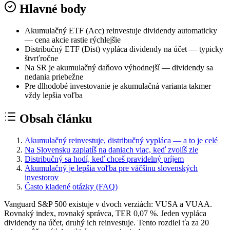
Hlavné body
Akumulačný ETF (Acc) reinvestuje dividendy automaticky
— cena akcie rastie rýchlejšie
Distribučný ETF (Dist) vypláca dividendy na účet — typicky
štvrťročne
Na SR je akumulačný daňovo výhodnejší — dividendy sa
nedania priebežne
Pre dlhodobé investovanie je akumulačná varianta takmer
vždy lepšia voľba
Obsah článku
Akumulačný reinvestuje, distribučný vypláca — a to je celé
Na Slovensku zaplatíš na daniach viac, keď zvolíš zle
Distribučný sa hodí, keď chceš pravidelný príjem
Akumulačný je lepšia voľba pre väčšinu slovenských
investorov
Často kladené otázky (FAQ)
Vanguard S&P 500 existuje v dvoch verziách: VUSA a VUAA.
Rovnaký index, rovnaký správca, TER 0,07 %. Jeden vypláca
dividendy na účet, druhý ich reinvestuje. Tento rozdiel ťa za 20