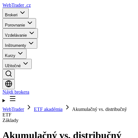
WebTrader
.cz
Brokeri
Porovnanie
Vzdelávanie
Inštrumenty
Kurzy
Užitočné
Nájdi brokera
WebTrader
ETF akadémia
Akumulačný vs. distribučný
ETF
Základy
Akumulačný vs. distribučný