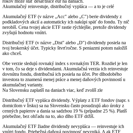
rokov môže stáť desaťtisíce eur na daniach.
Akumulačný reinvestuje, distribučný vypláca — a to je celé
Akumulačný ETF
(v názve „Acc" alebo „C") berie dividendy z
podkladových akcií a automaticky ich nakúpi späť do fondu. Ty nič
nerobíš. Cena tvojej akcie ETF rastie rýchlejšie, pretože dividendy
zvyšujú hodnotu vnútri.
Distribučný ETF
(v názve „Dist" alebo „D") dividendy posiela na
tvoj brokerský účet. Typicky štvrťročne. S peniazmi potom naložíš
ako chceš.
Obe verzie sledujú rovnaký index s rovnakým TER. Rozdiel je len
v tom, čo sa deje s dividendami. Akumulačná verzia ich reinvestuje
dovnútra fondu, distribučná ich posiela na účet. Pre dlhodobého
investora to znamená menej práce a menej daňových povinností u
akumulačnej varianty.
Na Slovensku zaplatíš na daniach viac, keď zvolíš zle
Distribučný ETF vypláca dividendy. Výplaty z ETF fondov (napr. s
domicilom v Írsku) sa na Slovensku často posudzujú ako úroky z
cenných papierov a dania sa sadzbou 19 % (prípadne 25 %). Platíš
priebežne, bez ohľadu na to, ako dlho ETF držíš.
Akumulačný ETF žiadne dividendy nevypláca — reinvestuje ich
vnútri fondu. Priebežná daňová povinnosť nevzniká. A ak ETF