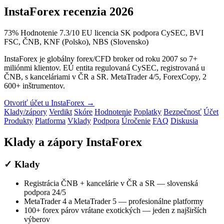
InstaForex recenzia 2026
73
%
Hodnotenie 7.3/10
EU licencia
SK podpora
CySEC, BVI
FSC, ČNB, KNF (Polsko), NBS (Slovensko)
InstaForex je globálny forex/CFD broker od roku 2007 so 7+
miliónmi klientov. EÚ entita regulovaná CySEC, registrovaná u
ČNB, s kanceláriami v ČR a SR. MetaTrader 4/5, ForexCopy, 2
600+ inštrumentov.
Otvoriť účet u InstaForex →
Klady/zápory
Verdikt
Skóre
Hodnotenie
Poplatky
Bezpečnosť
Účet
Produkty
Platforma
Vklady
Podpora
Úročenie
FAQ
Diskusia
Klady a zápory InstaForex
✓ Klady
Registrácia ČNB + kancelárie v ČR a SR — slovenská
podpora 24/5
MetaTrader 4 a MetaTrader 5 — profesionálne platformy
100+ forex párov vrátane exotických — jeden z najširších
výberov