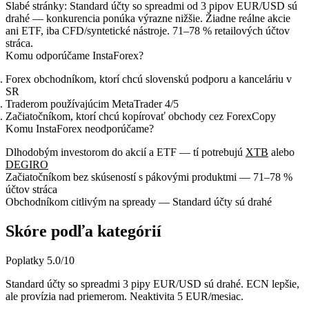
Slabé stránky:
Standard účty so spreadmi od 3 pipov EUR/USD sú
drahé — konkurencia ponúka výrazne nižšie. Žiadne reálne akcie
ani ETF, iba CFD/syntetické nástroje. 71–78 % retailových účtov
stráca.
Komu odporúčame InstaForex?
Forex obchodníkom, ktorí chcú slovenskú podporu a kanceláriu v
SR
Traderom používajúcim MetaTrader 4/5
Začiatočníkom, ktorí chcú kopírovať obchody cez ForexCopy
Komu InstaForex neodporúčame?
Dlhodobým investorom do akcií a ETF — tí potrebujú
XTB
alebo
DEGIRO
Začiatočníkom bez skúseností s pákovými produktmi — 71–78 %
účtov stráca
Obchodníkom citlivým na spready — Standard účty sú drahé
Skóre podľa kategórií
Poplatky
5.0
/10
Standard účty so spreadmi 3 pipy EUR/USD sú drahé. ECN lepšie,
ale provízia nad priemerom. Neaktivita 5 EUR/mesiac.