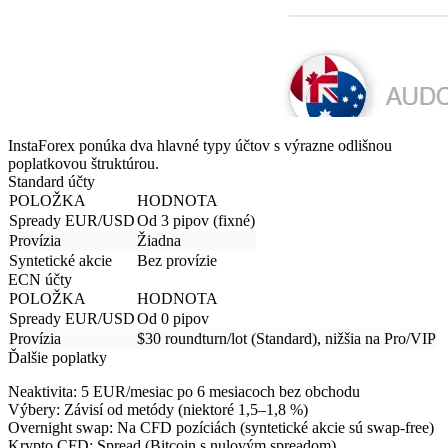
InstaForex ponúka dva hlavné typy účtov s výrazne odlišnou
poplatkovou štruktúrou.
Standard účty
POLOŽKA
HODNOTA
Spready EUR/USD
Od 3 pipov (fixné)
Provízia
Žiadna
Syntetické akcie
Bez provízie
ECN účty
POLOŽKA
HODNOTA
Spready EUR/USD
Od 0 pipov
Provízia
$30 roundturn/lot (Standard), nižšia na Pro/VIP
Ďalšie poplatky
Neaktivita:
5 EUR/mesiac po 6 mesiacoch bez obchodu
Výbery:
Závisí od metódy (niektoré 1,5–1,8 %)
Overnight swap:
Na CFD pozíciách (syntetické akcie sú swap-free)
Krypto CFD:
Spread (Bitcoin s nulovým spreadom)