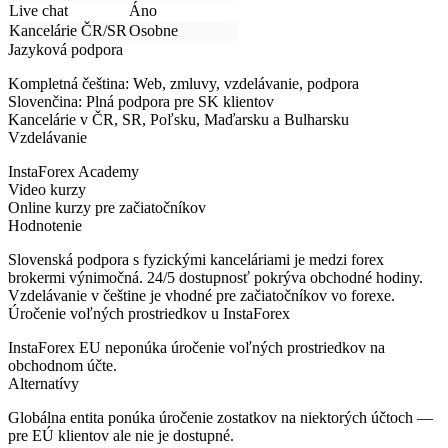
Live chat
Áno
Kancelárie ČR/SR
Osobne
Jazyková podpora
Kompletná čeština:
Web, zmluvy, vzdelávanie, podpora
Slovenčina:
Plná podpora pre SK klientov
Kancelárie v ČR, SR, Poľsku, Maďarsku a Bulharsku
Vzdelávanie
InstaForex Academy
Video kurzy
Online kurzy pre začiatočníkov
Hodnotenie
Slovenská podpora s fyzickými kanceláriami je medzi forex
brokermi výnimočná. 24/5 dostupnosť pokrýva obchodné hodiny.
Vzdelávanie v češtine je vhodné pre začiatočníkov vo forexe.
Úročenie voľných prostriedkov u InstaForex
InstaForex EU
neponúka úročenie
voľných prostriedkov na
obchodnom účte.
Alternatívy
Globálna entita ponúka úročenie zostatkov na niektorých účtoch —
pre EÚ klientov ale nie je dostupné.