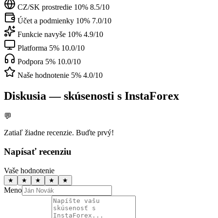
CZ/SK prostredie
10%
8.5/10
Účet a podmienky
10%
7.0/10
Funkcie navyše
10%
4.9/10
Platforma
5%
10.0/10
Podpora
5%
10.0/10
Naše hodnotenie
5%
4.0/10
Diskusia — skúsenosti s InstaForex
💬
Zatiaľ žiadne recenzie. Buďte prvý!
Napísať recenziu
Vaše hodnotenie
★
★
★
★
★
Meno