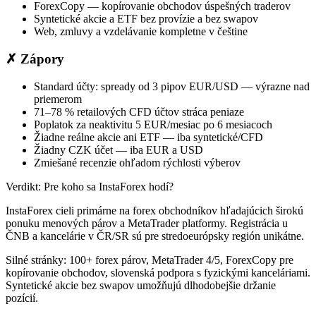
ForexCopy — kopírovanie obchodov úspešných traderov
Syntetické akcie a ETF bez provízie a bez swapov
Web, zmluvy a vzdelávanie kompletne v češtine
✗ Zápory
Standard účty: spready od 3 pipov EUR/USD — výrazne nad
priemerom
71–78 % retailových CFD účtov stráca peniaze
Poplatok za neaktivitu 5 EUR/mesiac po 6 mesiacoch
Žiadne reálne akcie ani ETF — iba syntetické/CFD
Žiadny CZK účet — iba EUR a USD
Zmiešané recenzie ohľadom rýchlosti výberov
Verdikt: Pre koho sa InstaForex hodí?
InstaForex cieli primárne na forex obchodníkov hľadajúcich širokú
ponuku menových párov a MetaTrader platformy. Registrácia u
ČNB a kancelárie v ČR/SR sú pre stredoeurópsky región unikátne.
Silné stránky:
100+ forex párov, MetaTrader 4/5, ForexCopy pre
kopírovanie obchodov, slovenská podpora s fyzickými kanceláriami.
Syntetické akcie bez swapov umožňujú dlhodobejšie držanie
pozícií.