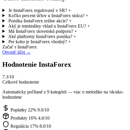
Je InstaForex regulovaný v SR?
+
Koľko percent účtov u InstaForex stráca?
+
Ponúka InstaForex reálne akcie?
+
Aký je minimálny vklad u InstaForex EU?
+
Má InstaForex slovenskú podporu?
+
Aké platformy InstaForex ponúka?
+
Pre koho je InstaForex vhodný?
+
Začať s InstaForex
Otvoriť účet →
Hodnotenie InstaForex
7.3/10
Celkové hodnotenie
Automaticky počítané z 9 kategórií — viac o metodike na /sk/ako-
hodnotime
Poplatky
22%
9.0/10
Produkty
16%
4.6/10
Regulácia
17%
8.0/10