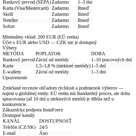
Bankový prevod (SEPA)
Zadarmo
1–3 dni
Karta (Visa/Mastercard)
Zadarmo
Ihneď
Skrill
Zadarmo
Ihneď
Neteller
Zadarmo
Ihneď
Sofort
Zadarmo
Ihneď
Minimálny vklad:
200 EUR (EÚ entita)
Účet v EUR alebo USD
— CZK nie je dostupný
Výbery
METÓDA
POPLATOK
DOBA
Bankový prevod
Závisí od metódy
1–10 pracovných dní
Karta
1,5–1,8 % (niektoré metódy)
1–5 dní
E-wallety
Závisí od metódy
1–3 dni
Upozornenie
Zmiešané recenzie ohľadom rýchlosti a podmienok výberov —
najmä u globálnej entity. EÚ entita má štandardný proces, ale doba
spracovania (až 10 dní u niektorých metód) je dlhšia než u
konkurencie.
Zákaznícka podpora InstaForex
Dostupné kanály
KANÁL
DOSTUPNOSŤ
Telefón (CZ/SK)
24/5
E-mail
Áno