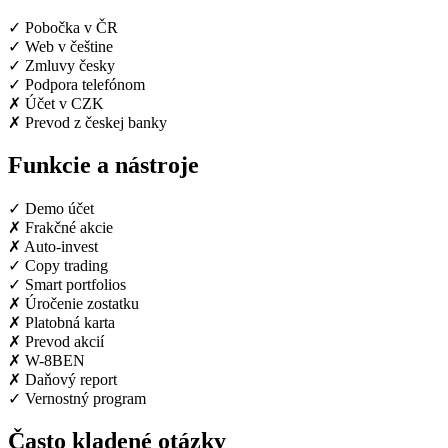
✓
Pobočka v ČR
✓
Web v češtine
✓
Zmluvy česky
✓
Podpora telefónom
✗
Účet v CZK
✗
Prevod z českej banky
Funkcie a nástroje
✓
Demo účet
✗
Frakčné akcie
✗
Auto-invest
✓
Copy trading
✓
Smart portfolios
✗
Úročenie zostatku
✗
Platobná karta
✗
Prevod akcií
✗
W-8BEN
✗
Daňový report
✓
Vernostný program
Často kladené otázky