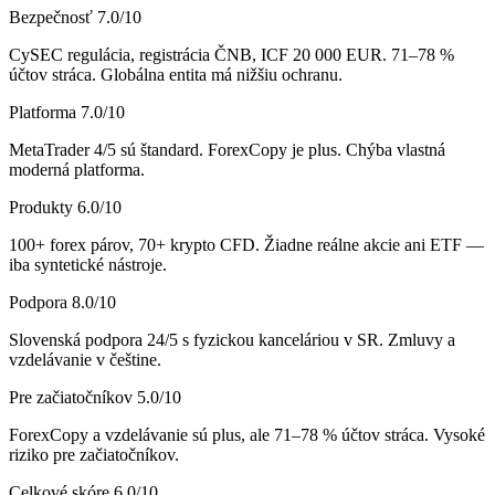
Bezpečnosť
7.0
/10
CySEC regulácia, registrácia ČNB, ICF 20 000 EUR. 71–78 %
účtov stráca. Globálna entita má nižšiu ochranu.
Platforma
7.0
/10
MetaTrader 4/5 sú štandard. ForexCopy je plus. Chýba vlastná
moderná platforma.
Produkty
6.0
/10
100+ forex párov, 70+ krypto CFD. Žiadne reálne akcie ani ETF —
iba syntetické nástroje.
Podpora
8.0
/10
Slovenská podpora 24/5 s fyzickou kanceláriou v SR. Zmluvy a
vzdelávanie v češtine.
Pre začiatočníkov
5.0
/10
ForexCopy a vzdelávanie sú plus, ale 71–78 % účtov stráca. Vysoké
riziko pre začiatočníkov.
Celkové skóre
6.0
/10