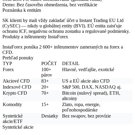
Demo:
Bez časového obmedzenia, bez verifikácie
Poznámka k entitám
SK klienti by mali vždy zakladať účet u
Instant Trading EU Ltd
(CySEC) — nikdy u globálnej entity (BVI). EÚ entita zaisťuje
ochranu ICF, negatívnu ochranu zostatku a regulované podmienky.
Produkty a inštrumenty InstaForex
InstaForex ponúka 2 600+ inštrumentov zameraných na forex a
CFD.
Prehľad ponuky
TYP
POČET
DETAIL
Forex
100+
Hlavné, vedľajšie, exotické
párov
Akciové CFD
83+
US a EÚ akcie ako CFD
Indexové CFD
20+
S&P 500, DAX, NASDAQ aj.
Krypto CFD
70+
Bitcoin (nulový spread), ETH,
altcoiny
Komodity
15+
Zlato, ropa, energie,
poľnohospodárske
Syntetické
Desiatky
Bez swapov, bez provízie
akcie/ETF
Syntetické akcie