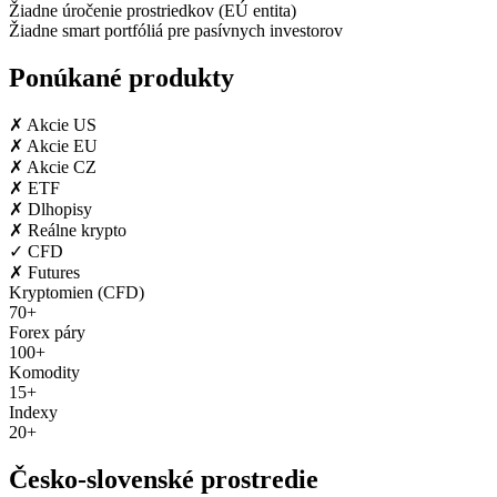
Žiadne úročenie prostriedkov (EÚ entita)
Žiadne smart portfóliá pre pasívnych investorov
Ponúkané produkty
✗
Akcie US
✗
Akcie EU
✗
Akcie CZ
✗
ETF
✗
Dlhopisy
✗
Reálne krypto
✓
CFD
✗
Futures
Kryptomien (CFD)
70+
Forex páry
100+
Komodity
15+
Indexy
20+
Česko-slovenské prostredie