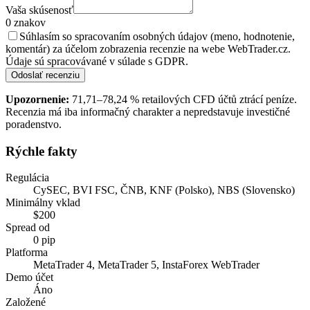
Vaša skúsenosť
0
znakov
Súhlasím so spracovaním osobných údajov (meno, hodnotenie,
komentár) za účelom zobrazenia recenzie na webe WebTrader.cz.
Údaje sú spracovávané v súlade s GDPR.
Odoslať recenziu
Upozornenie:
71,71–78,24 % retailových CFD účtů ztrácí peníze.
Recenzia má iba informačný charakter a nepredstavuje investičné
poradenstvo.
Rýchle fakty
Regulácia
CySEC, BVI FSC, ČNB, KNF (Polsko), NBS (Slovensko)
Minimálny vklad
$200
Spread od
0 pip
Platforma
MetaTrader 4, MetaTrader 5, InstaForex WebTrader
Demo účet
Áno
Založené