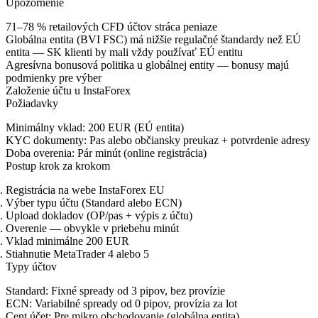
Upozornenie
71–78 % retailových CFD účtov stráca peniaze
Globálna entita (BVI FSC) má nižšie regulačné štandardy než EÚ
entita — SK klienti by mali vždy používať EÚ entitu
Agresívna bonusová politika u globálnej entity — bonusy majú
podmienky pre výber
Založenie účtu u InstaForex
Požiadavky
Minimálny vklad:
200 EUR (EÚ entita)
KYC dokumenty:
Pas alebo občiansky preukaz + potvrdenie adresy
Doba overenia:
Pár minút (online registrácia)
Postup krok za krokom
Registrácia na webe InstaForex EU
Výber typu účtu (Standard alebo ECN)
Upload dokladov (OP/pas + výpis z účtu)
Overenie — obvykle v priebehu minút
Vklad minimálne 200 EUR
Stiahnutie MetaTrader 4 alebo 5
Typy účtov
Standard:
Fixné spready od 3 pipov, bez provízie
ECN:
Variabilné spready od 0 pipov, provízia za lot
Cent účet:
Pre mikro obchodovanie (globálna entita)