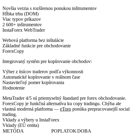
Novšia verzia s rozšírenou ponukou inštrumentov
Hĺbka trhu (DOM)
Viac typov príkazov
2 600+ inštrumentov
InstaForex WebTrader
Webová platforma bez inštalácie
Základné funkcie pre obchodovanie
ForexCopy
Integrovaný systém pre kopírovanie obchodov:
Výber z tisícov traderov podľa výkonnosti
Automatické kopírovanie v reálnom čase
Nastaviteľný pomer kopírovania
Hodnotenie
MetaTrader 4/5 sú priemyselný štandard pre forex obchodovanie.
ForexCopy je funkčná alternatíva ku copy tradingu. Chýba ale
vlastná moderná platforma —
eToro
ponúka prepracovanejší social
trading.
Vklady a výbery u InstaForex
Vklady (EÚ entita)
METÓDA
POPLATOK
DOBA