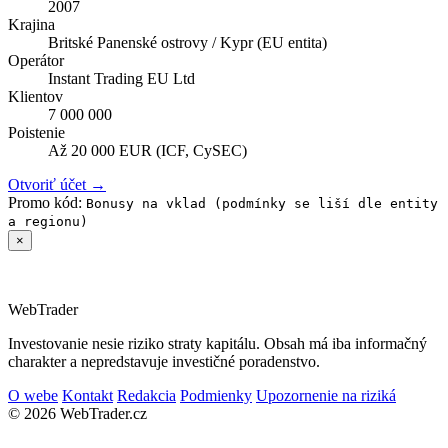
2007
Krajina
Britské Panenské ostrovy / Kypr (EU entita)
Operátor
Instant Trading EU Ltd
Klientov
7 000 000
Poistenie
Až 20 000 EUR (ICF, CySEC)
Otvoriť účet →
Promo kód:
Bonusy na vklad (podmínky se liší dle entity
a regionu)
×
Web
Trader
Investovanie nesie riziko straty kapitálu. Obsah má iba informačný
charakter a nepredstavuje investičné poradenstvo.
O webe
Kontakt
Redakcia
Podmienky
Upozornenie na riziká
© 2026 WebTrader.cz