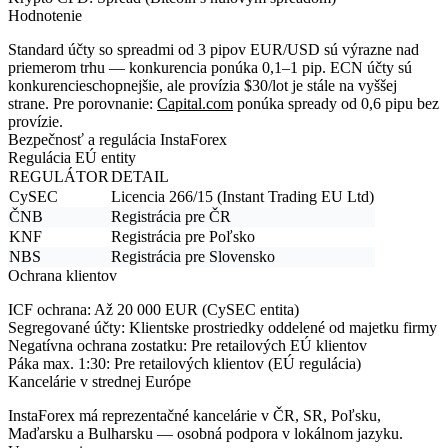
Hodnotenie
Standard účty so spreadmi od 3 pipov EUR/USD sú výrazne nad
priemerom trhu — konkurencia ponúka 0,1–1 pip. ECN účty sú
konkurencieschopnejšie, ale provízia $30/lot je stále na vyššej
strane. Pre porovnanie:
Capital.com
ponúka spready od 0,6 pipu bez
provízie.
Bezpečnosť a regulácia InstaForex
Regulácia EÚ entity
REGULÁTOR
DETAIL
CySEC
Licencia 266/15 (Instant Trading EU Ltd)
ČNB
Registrácia pre ČR
KNF
Registrácia pre Poľsko
NBS
Registrácia pre Slovensko
Ochrana klientov
ICF ochrana:
Až 20 000 EUR (CySEC entita)
Segregované účty:
Klientske prostriedky oddelené od majetku firmy
Negatívna ochrana zostatku:
Pre retailových EÚ klientov
Páka max. 1:30:
Pre retailových klientov (EÚ regulácia)
Kancelárie v strednej Európe
InstaForex má reprezentačné kancelárie v ČR, SR, Poľsku,
Maďarsku a Bulharsku — osobná podpora v lokálnom jazyku.