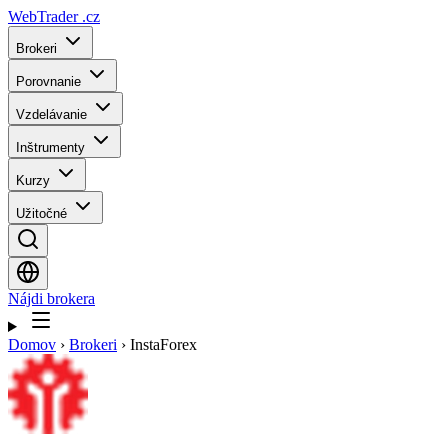
WebTrader
.cz
Brokeri
Porovnanie
Vzdelávanie
Inštrumenty
Kurzy
Užitočné
Nájdi brokera
Domov
›
Brokeri
›
InstaForex