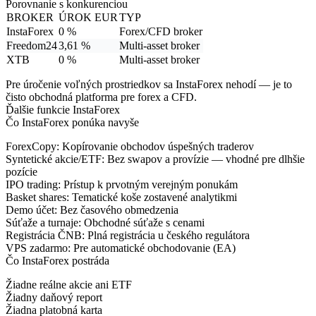
Porovnanie s konkurenciou
BROKER
ÚROK EUR
TYP
InstaForex
0 %
Forex/CFD broker
Freedom24
3,61 %
Multi-asset broker
XTB
0 %
Multi-asset broker
Pre úročenie voľných prostriedkov sa InstaForex nehodí — je to
čisto obchodná platforma pre forex a CFD.
Ďalšie funkcie InstaForex
Čo InstaForex ponúka navyše
ForexCopy:
Kopírovanie obchodov úspešných traderov
Syntetické akcie/ETF:
Bez swapov a provízie — vhodné pre dlhšie
pozície
IPO trading:
Prístup k prvotným verejným ponukám
Basket shares:
Tematické koše zostavené analytikmi
Demo účet:
Bez časového obmedzenia
Súťaže a turnaje:
Obchodné súťaže s cenami
Registrácia ČNB:
Plná registrácia u českého regulátora
VPS zadarmo:
Pre automatické obchodovanie (EA)
Čo InstaForex postráda
Žiadne reálne akcie ani ETF
Žiadny daňový report
Žiadna platobná karta