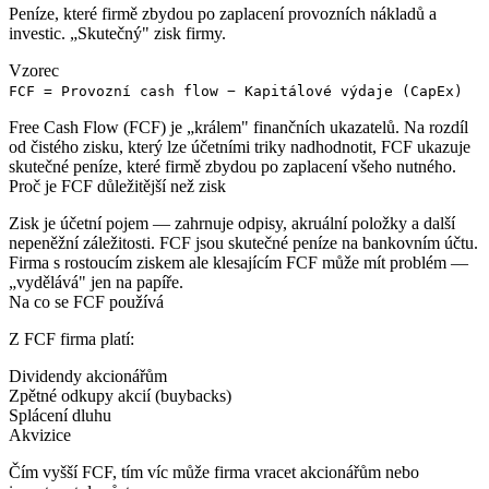
Peníze, které firmě zbydou po zaplacení provozních nákladů a
investic. „Skutečný" zisk firmy.
Vzorec
FCF = Provozní cash flow − Kapitálové výdaje (CapEx)
Free Cash Flow
(FCF) je „králem" finančních ukazatelů. Na rozdíl
od čistého zisku, který lze účetními triky nadhodnotit, FCF ukazuje
skutečné peníze, které firmě zbydou po zaplacení všeho nutného.
Proč je FCF důležitější než zisk
Zisk je účetní pojem — zahrnuje odpisy, akruální položky a další
nepeněžní záležitosti. FCF jsou skutečné peníze na bankovním účtu.
Firma s rostoucím ziskem ale klesajícím FCF může mít problém —
„vydělává" jen na papíře.
Na co se FCF používá
Z FCF firma platí:
Dividendy akcionářům
Zpětné odkupy akcií (buybacks)
Splácení dluhu
Akvizice
Čím vyšší FCF, tím víc může firma vracet akcionářům nebo