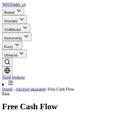
WebTrader
.cz
Brokeři
Srovnání
Vzdělávání
Instrumenty
Kurzy
Užitečné
Najdi brokera
Domů
›
Akciové ukazatele
›
Free Cash Flow
Růst
Free Cash Flow