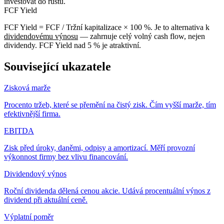
investovat do růstu.
FCF Yield
FCF Yield = FCF / Tržní kapitalizace × 100 %
. Je to alternativa k
dividendovému výnosu
— zahrnuje celý volný cash flow, nejen
dividendy. FCF Yield nad 5 % je atraktivní.
Související ukazatele
Zisková marže
Procento tržeb, které se přemění na čistý zisk. Čím vyšší marže, tím
efektivnější firma.
EBITDA
Zisk před úroky, daněmi, odpisy a amortizací. Měří provozní
výkonnost firmy bez vlivu financování.
Dividendový výnos
Roční dividenda dělená cenou akcie. Udává procentuální výnos z
dividend při aktuální ceně.
Výplatní poměr