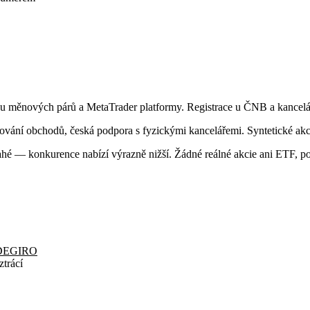
dku měnových párů a MetaTrader platformy. Registrace u ČNB a kancelá
vání obchodů, česká podpora s fyzickými kancelářemi. Syntetické akc
 — konkurence nabízí výrazně nižší. Žádné reálné akcie ani ETF, pou
DEGIRO
trácí