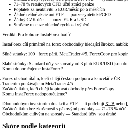
71–78 % retailových CFD účtů ztrácí peníze
Poplatek za neaktivitu 5 EUR/měsíc po 6 měsících
Žádné reálné akcie ani ETF — pouze syntetické/CFD
Žádný CZK účet — pouze EUR a USD
Smíšené recenze ohledně rychlosti výběrů
Verdikt: Pro koho se InstaForex hodí?
InstaForex cílí primárně na forex obchodníky hledající širokou nabí
Silné stránky:
100+ forex párů, MetaTrader 4/5, ForexCopy pro kopíro
Slabé stránky:
Standard účty se spready od 3 pipů EUR/USD jsou drahé
Komu doporučujeme InstaForex?
Forex obchodníkům, kteří chtějí českou podporu a kancelář v ČR
Traderům používajícím MetaTrader 4/5
Začátečníkům, kteří chtějí kopírovat obchody přes ForexCopy
Komu InstaForex nedoporučujeme?
Dlouhodobým investorům do akcií a ETF — ti potřebují
XTB
nebo
Začátečníkům bez zkušeností s pákovými produkty — 71–78 % účtů z
Obchodníkům citlivým na spready — Standard účty jsou drahé
Skóre podle kategorií