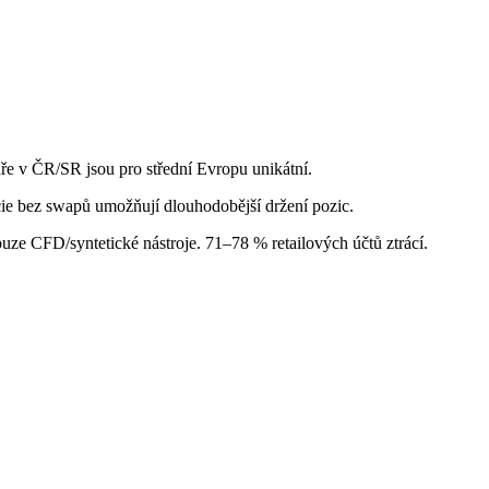
ře v ČR/SR jsou pro střední Evropu unikátní.
ie bez swapů umožňují dlouhodobější držení pozic.
ze CFD/syntetické nástroje. 71–78 % retailových účtů ztrácí.