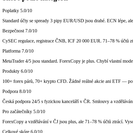
Poplatky
5.0
/10
Standard účty se spready 3 pipy EUR/USD jsou drahé. ECN lépe, al
Bezpečnost
7.0
/10
CySEC regulace, registrace ČNB, ICF 20 000 EUR. 71–78 % účtů ztrác
Platforma
7.0
/10
MetaTrader 4/5 jsou standard. ForexCopy je plus. Chybí vlastní mode
Produkty
6.0
/10
100+ forex párů, 70+ krypto CFD. Žádné reálné akcie ani ETF — pouz
Podpora
8.0
/10
Česká podpora 24/5 s fyzickou kanceláří v ČR. Smlouvy a vzdělávání
Pro začátečníky
5.0
/10
ForexCopy a vzdělávání v ČJ jsou plus, ale 71–78 % účtů ztrácí. Vyso
Celkové skóre
6.0
/10