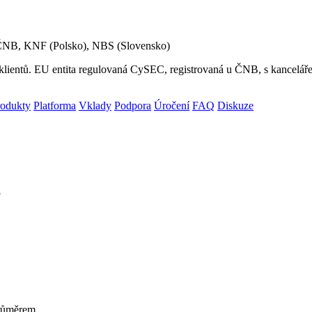
NB, KNF (Polsko), NBS (Slovensko)
 klientů. EU entita regulovaná CySEC, registrovaná u ČNB, s kancelá
rodukty
Platforma
Vklady
Podpora
Úročení
FAQ
Diskuze
5
průměrem