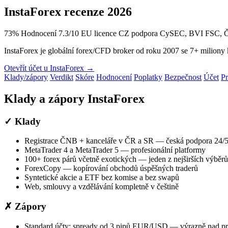
InstaForex recenze 2026
73
%
Hodnocení 7.3/10
EU licence
CZ podpora
CySEC, BVI FSC, Č
InstaForex je globální forex/CFD broker od roku 2007 se 7+ miliony
Otevřít účet u InstaForex →
Klady/zápory
Verdikt
Skóre
Hodnocení
Poplatky
Bezpečnost
Účet
P
Klady a zápory InstaForex
✓ Klady
Registrace ČNB + kanceláře v ČR a SR — česká podpora 24/
MetaTrader 4 a MetaTrader 5 — profesionální platformy
100+ forex párů včetně exotických — jeden z nejširších výběrů
ForexCopy — kopírování obchodů úspěšných traderů
Syntetické akcie a ETF bez komise a bez swapů
Web, smlouvy a vzdělávání kompletně v češtině
✗ Zápory
Standard účty: spready od 3 pipů EUR/USD — výrazně nad 