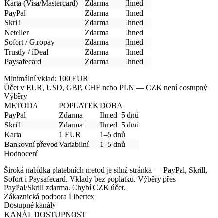
Karta (Visa/Mastercard)
Zdarma
Ihned
PayPal
Zdarma
Ihned
Skrill
Zdarma
Ihned
Neteller
Zdarma
Ihned
Sofort / Giropay
Zdarma
Ihned
Trustly / iDeal
Zdarma
Ihned
Paysafecard
Zdarma
Ihned
Minimální vklad:
100 EUR
Účet v EUR, USD, GBP, CHF nebo PLN
— CZK není dostupný
Výběry
METODA
POPLATEK
DOBA
PayPal
Zdarma
Ihned–5 dnů
Skrill
Zdarma
Ihned–5 dnů
Karta
1 EUR
1–5 dnů
Bankovní převod
Variabilní
1–5 dnů
Hodnocení
Široká nabídka platebních metod je silná stránka — PayPal, Skrill,
Sofort i Paysafecard. Vklady bez poplatku. Výběry přes
PayPal/Skrill zdarma. Chybí CZK účet.
Zákaznická podpora Libertex
Dostupné kanály
KANÁL
DOSTUPNOST