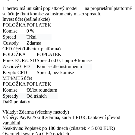
Libertex má unikátní poplatkový model — na proprietární platformě
se účtuje fixní komise za instrumenty místo spreadů.
Invest účet (reálné akcie)
POLOŽKA
POPLATEK
Komise
0 %
Spread
Tržní
Custody
Zdarma
CFD účet (Libertex platforma)
POLOŽKA
POPLATEK
Forex EUR/USD
Spread od 0,1 pipu + komise
Akciové CFD
Komise dle instrumentu
Krypto CFD
Spread, bez komise
MT4/MT5 účet
POLOŽKA
POPLATEK
Komise
€6/lot roundturn
Spready
Od tržních
Další poplatky
Vklady:
Zdarma (všechny metody)
Výběry:
PayPal/Skrill zdarma, karta 1 EUR, bankovní převod
variabilní
Neaktivita:
Poplatek po 180 dnech (zůstatek < 5 000 EUR)
Overnight swap:
Na CFD pozicích