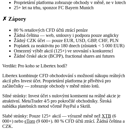
Proprietární platforma zobrazuje obchody v měně, ne v lotech
25+ let na trhu, sponzor FC Bayern Munich
✗ Zápory
80 % retailových CFD účtů ztrácí peníze
Žádná čeština — web, smlouvy i podpora pouze anglicky
Žádný CZK účet — pouze EUR, USD, GBP, CHF, PLN
Poplatek za neaktivitu po 180 dnech (zůstatek < 5 000 EUR)
Omezený výběr akcií (125+) ve srovnání s konkurencí
Žádné české akcie (BCPP), fractional shares ani futures
Verdikt: Pro koho se Libertex hodí?
Libertex kombinuje CFD obchodování s možností nákupu reálných
akcií přes Invest účet. Proprietární platforma je přívětivá pro
začátečníky — zobrazuje obchody v měně místo lotů.
Silné stránky:
Invest účet s nulovými komisemi na reálné akcie je
atraktivní. MetaTrader 4/5 pro pokročilé obchodníky. Široká
nabídka platebních metod včetně PayPal a Skrill.
Slabé stránky:
Pouze 125+ akcií — výrazně méně než
XTB
(6
000+) nebo
eToro
(9 600+). 80 % CFD účtů ztrácí. Žádná čeština a
CZK.