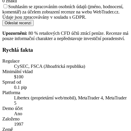
0
znaků
Souhlasím se zpracováním osobních údajů (jméno, hodnocení,
komentář) za účelem zobrazení recenze na webu WebTrader.cz.
Údaje jsou zpracovávány v souladu s GDPR.
Odeslat recenzi
Upozornění:
80 % retailových CFD účtů ztrácí peníze. Recenze má
pouze informační charakter a nepředstavuje investiční poradenství.
Rychlá fakta
Regulace
CySEC, FSCA (Jihoafrická republika)
Minimální vklad
$100
Spread od
0.1 pip
Platforma
Libertex (proprietární web/mobil), MetaTrader 4, MetaTrader
5
Demo účet
Ano
Založeno
1997
Země