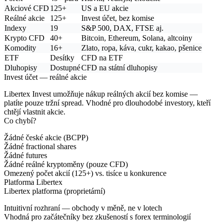
Akciové CFD
125+
US a EU akcie
Reálné akcie
125+
Invest účet, bez komise
Indexy
19
S&P 500, DAX, FTSE aj.
Krypto CFD
40+
Bitcoin, Ethereum, Solana, altcoiny
Komodity
16+
Zlato, ropa, káva, cukr, kakao, pšenice
ETF
Desítky
CFD na ETF
Dluhopisy
Dostupné
CFD na státní dluhopisy
Invest účet — reálné akcie
Libertex Invest umožňuje nákup reálných akcií bez komise —
platíte pouze tržní spread. Vhodné pro dlouhodobé investory, kteří
chtějí vlastnit akcie.
Co chybí?
Žádné české akcie (BCPP)
Žádné fractional shares
Žádné futures
Žádné reálné kryptoměny (pouze CFD)
Omezený počet akcií (125+) vs. tisíce u konkurence
Platforma Libertex
Libertex platforma (proprietární)
Intuitivní rozhraní — obchody v měně, ne v lotech
Vhodná pro začátečníky bez zkušeností s forex terminologií