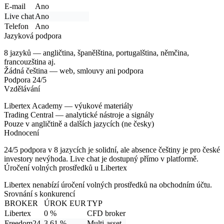
E-mail
Ano
Live chat
Ano
Telefon
Ano
Jazyková podpora
8 jazyků
— angličtina, španělština, portugalština, němčina,
francouzština aj.
Žádná čeština
— web, smlouvy ani podpora
Podpora 24/5
Vzdělávání
Libertex Academy — výukové materiály
Trading Central — analytické nástroje a signály
Pouze v angličtině a dalších jazycích (ne česky)
Hodnocení
24/5 podpora v 8 jazycích je solidní, ale absence češtiny je pro české
investory nevýhoda. Live chat je dostupný přímo v platformě.
Úročení volných prostředků u Libertex
Libertex
nenabízí úročení
volných prostředků na obchodním účtu.
Srovnání s konkurencí
BROKER
ÚROK EUR
TYP
Libertex
0 %
CFD broker
Freedom24
3,61 %
Multi-asset