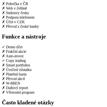
✗
Pobočka v ČR
✗
Web v češtině
✗
Smlouvy česky
✗
Podpora telefonem
✗
Účet v CZK
✗
Převod z české banky
Funkce a nástroje
✓
Demo účet
✗
Frakční akcie
✗
Auto-invest
✓
Copy trading
✗
Smart portfolios
✗
Úročení zůstatku
✗
Platební karta
✗
Převod akcií
✗
W-8BEN
✗
Daňový report
✗
Věrnostní program
Často kladené otázky