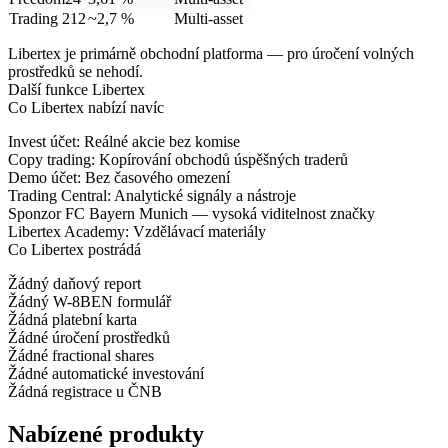
Trading 212
~2,7 %
Multi-asset
Libertex je primárně obchodní platforma — pro úročení volných
prostředků se nehodí.
Další funkce Libertex
Co Libertex nabízí navíc
Invest účet:
Reálné akcie bez komise
Copy trading:
Kopírování obchodů úspěšných traderů
Demo účet:
Bez časového omezení
Trading Central:
Analytické signály a nástroje
Sponzor FC Bayern Munich
— vysoká viditelnost značky
Libertex Academy:
Vzdělávací materiály
Co Libertex postrádá
Žádný daňový report
Žádný W-8BEN formulář
Žádná platební karta
Žádné úročení prostředků
Žádné fractional shares
Žádné automatické investování
Žádná registrace u ČNB
Nabízené produkty