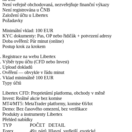
Není veřejně obchodovaná, nezveřejňuje finanční výkazy
Není registrována u ČNB
Založení účtu u Libertex
Požadavky
Minimální vklad:
100 EUR
KYC dokumenty:
Pas, OP nebo řidičák + potvrzení adresy
Doba ověření:
Pár minut (online)
Postup krok za krokem
Registrace na webu Libertex
Výběr typu účtu (CFD nebo Invest)
Upload dokladů
Ověření — obvykle v řádu minut
Vklad minimálně 100 EUR
Typy účtů
Libertex CFD:
Proprietární platforma, obchody v měně
Invest:
Reálné akcie bez komise
MT4/MT5:
MetaTrader platformy, komise €6/lot
Demo:
Bez časového omezení, bez verifikace
Produkty a instrumenty Libertex
Přehled nabídky
TYP
POČET
DETAIL
Forex
49+ párů
Hlavní, vedlejší, exotické