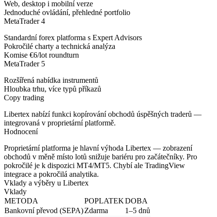
Web, desktop i mobilní verze
Jednoduché ovládání, přehledné portfolio
MetaTrader 4
Standardní forex platforma s Expert Advisors
Pokročilé charty a technická analýza
Komise €6/lot roundturn
MetaTrader 5
Rozšířená nabídka instrumentů
Hloubka trhu, více typů příkazů
Copy trading
Libertex nabízí funkci kopírování obchodů úspěšných traderů —
integrovaná v proprietární platformě.
Hodnocení
Proprietární platforma je hlavní výhoda Libertex — zobrazení
obchodů v měně místo lotů snižuje bariéru pro začátečníky. Pro
pokročilé je k dispozici MT4/MT5. Chybí ale TradingView
integrace a pokročilá analytika.
Vklady a výběry u Libertex
Vklady
METODA
POPLATEK
DOBA
Bankovní převod (SEPA)
Zdarma
1–5 dnů