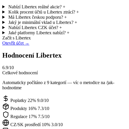
Nabízí Libertex reálné akcie?
+
Kolik procent účtů u Libertex ztrácí?
+
Má Libertex českou podporu?
+
Jaký je minimální vklad u Libertex?
+
Nabízí Libertex CZK účet?
+
Jaké platformy Libertex nabízí?
+
Začít s Libertex
Otevřít účet →
Hodnocení Libertex
6.9/10
Celkové hodnocení
Automaticky počítáno z 9 kategorií — víc o metodice na /jak-
hodnotime
Poplatky
22%
9.0/10
Produkty
16%
7.3/10
Regulace
17%
7.5/10
CZ/SK prostředí
10%
3.0/10