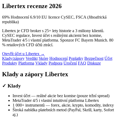
Libertex recenze 2026
69
%
Hodnocení 6.9/10
EU licence
CySEC, FSCA (Jihoafrická
republika)
Libertex je CFD broker s 25+ lety historie a 3 miliony klientů.
CySEC regulace, Invest účet s reálnými akciemi bez komise,
MetaTrader 4/5 i vlastní platforma. Sponzor FC Bayern Munich. 80
% retailových CFD účtů ztrácí.
Otevřít účet u Libertex →
Klady/zápory
Verdikt
Skóre
Hodnocení
Poplatky
Bezpečnost
Účet
Produkty
Platforma
Vklady
Podpora
Úročení
FAQ
Diskuze
Klady a zápory Libertex
✓ Klady
Invest účet — reálné akcie bez komise (pouze tržní spread)
MetaTrader 4/5 i vlastní intuitivní platforma Libertex
1 000+ instrumentů — forex, akcie, krypto, komodity, indexy
Široká nabídka platebních metod (PayPal, Skrill, karty, Sofort
aj.)