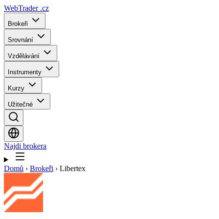
WebTrader
.cz
Brokeři
Srovnání
Vzdělávání
Instrumenty
Kurzy
Užitečné
Najdi brokera
Domů
›
Brokeři
›
Libertex