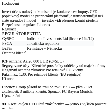
Hodnocení
Invest účet s nulovými komisemi je konkurenceschopný. CFD
poplatkový model na proprietární platformě je transparentnější než
čistě spreadový model — investor vidí přesnou komisi předem.
Bezpečnost a regulace Libertex
Regulace
REGULÁTOR
ENTITA
CySEC
Indication Investments Ltd (licence 164/12)
FSCA
Jihoafrická republika
BaFin
Registrace v Německu
Ochrana klientů
ICF ochrana:
Až 20 000 EUR (CySEC)
Segregované účty:
Klientské prostředky odděleny od majetku firmy
Negativní ochrana zůstatku:
Pro retailové EU klienty
Páka max. 1:30:
Pro retailové klienty (EU regulace)
Historie
Libertex Group působí na trhu od roku 1997 — přes 25 let
zkušeností. 3 miliony klientů. Sponzor FC Bayern Munich.
Upozornění
80 % retailových CFD účtů ztrácí peníze
— jedno z vyšších procent
na trhu