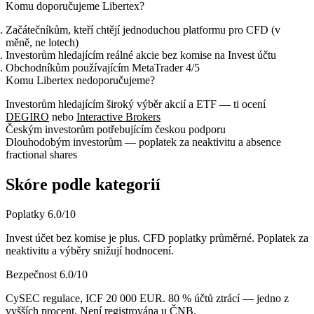
Komu doporučujeme Libertex?
Začátečníkům, kteří chtějí jednoduchou platformu pro CFD (v
měně, ne lotech)
Investorům hledajícím reálné akcie bez komise na Invest účtu
Obchodníkům používajícím MetaTrader 4/5
Komu Libertex nedoporučujeme?
Investorům hledajícím široký výběr akcií a ETF — ti ocení
DEGIRO
nebo
Interactive Brokers
Českým investorům potřebujícím českou podporu
Dlouhodobým investorům — poplatek za neaktivitu a absence
fractional shares
Skóre podle kategorií
Poplatky
6.0
/10
Invest účet bez komise je plus. CFD poplatky průměrné. Poplatek za
neaktivitu a výběry snižují hodnocení.
Bezpečnost
6.0
/10
CySEC regulace, ICF 20 000 EUR. 80 % účtů ztrácí — jedno z
vyšších procent. Není registrována u ČNB.