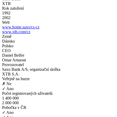
XTB
Rok založení
1992
2002
Web
www.home.saxo/cs-cz
www.xtb.com/cz
Země
Dánsko
Polsko
CEO
Daniel Belfer
Omar Arnaout
Provozovatel
Saxo Bank A/S, organizační složka
XTB S.A.
Veřejně na burze
✗ Ne
✓ Ano
Počet registrovaných uživatelů
1 400 000
2 000 000
Pobočka v ČR
✓ Ano