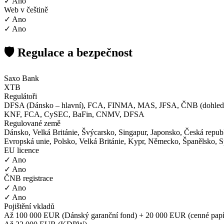
✓ Ano
Web v češtině
✓ Ano
✓ Ano
🛡️ Regulace a bezpečnost
Saxo Bank
XTB
Regulátoři
DFSA (Dánsko – hlavní), FCA, FINMA, MAS, JFSA, ČNB (dohledo
KNF, FCA, CySEC, BaFin, CNMV, DFSA
Regulované země
Dánsko, Velká Británie, Švýcarsko, Singapur, Japonsko, Česká repub
Evropská unie, Polsko, Velká Británie, Kypr, Německo, Španělsko, S
EU licence
✓ Ano
✓ Ano
ČNB registrace
✓ Ano
✓ Ano
Pojištění vkladů
Až 100 000 EUR (Dánský garanční fond) + 20 000 EUR (cenné papí