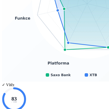
✓ Vítěz
83
/ 100