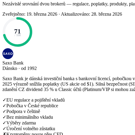
Nezávislé srovnání dvou brokerů — regulace, poplatky, produkty, pla
Zveřejněno: 19. března 2026
·
Aktualizováno: 28. března 2026
71
/ 100
Saxo Bank
Dánsko · od 1992
Saxo Bank je dánská investiční banka s bankovní licencí, pobočkou v
2025 výrazně snížila poplatky (US akcie od $1). Silná bezpečnost (SI
zdanění CZ dividend 35 % u Classic účtů (Platinum/VIP si mohou zažá
✓
EU regulace a pojištění vkladů
✓
Pobočka v České republice
✓
Podpora v češtině
✓
Bez minimálního vkladu
✓
Výběry zdarma
✓
Úročení volného zůstatku
✗
Kryptoměny pouze přes CFD