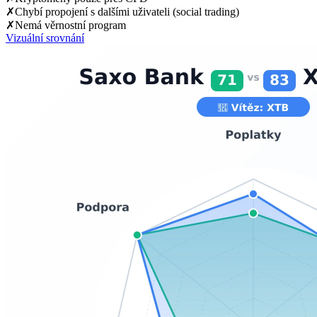
✗
Chybí propojení s dalšími uživateli (social trading)
✗
Nemá věrnostní program
Vizuální srovnání