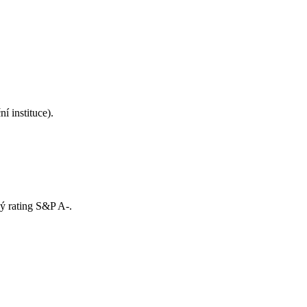
í instituce).
ý rating S&P A-.