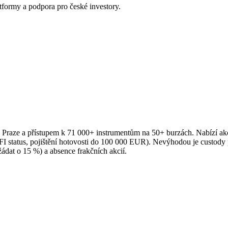
tformy a podpora pro české investory.
 Praze a přístupem k 71 000+ instrumentům na 50+ burzách. Nabízí akc
FI status, pojištění hotovosti do 100 000 EUR). Nevýhodou je custody p
dat o 15 %) a absence frakčních akcií.