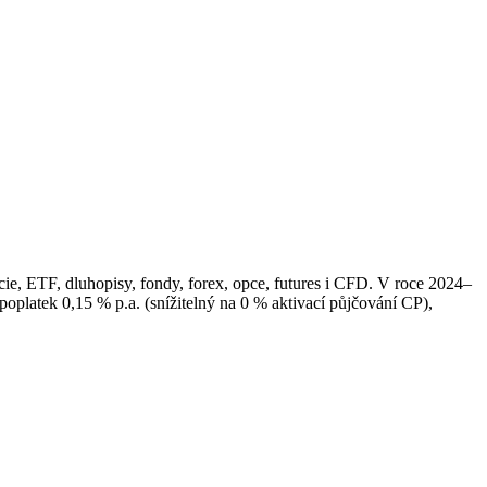
ie, ETF, dluhopisy, fondy, forex, opce, futures i CFD. V roce 2024–
oplatek 0,15 % p.a. (snížitelný na 0 % aktivací půjčování CP),