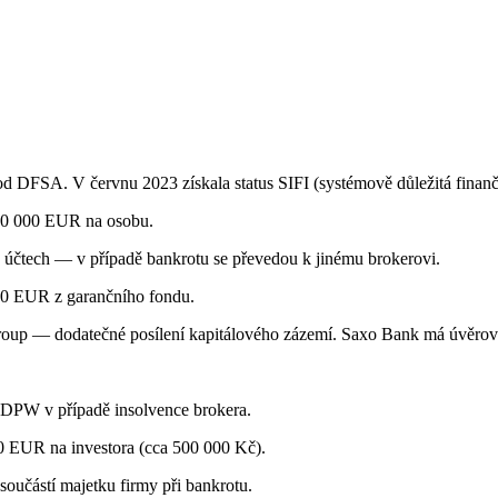
d DFSA. V červnu 2023 získala status SIFI (systémově důležitá finančn
100 000 EUR na osobu.
 účtech — v případě bankrotu se převedou k jinému brokerovi.
00 EUR z garančního fondu.
Group — dodatečné posílení kapitálového zázemí. Saxo Bank má úvěrov
DPW v případě insolvence brokera.
0 EUR na investora (cca 500 000 Kč).
oučástí majetku firmy při bankrotu.