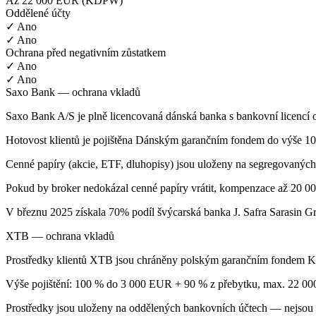
Až 22 000 EUR (KDPW)
Oddělené účty
✓ Ano
✓ Ano
Ochrana před negativním zůstatkem
✓ Ano
✓ Ano
Saxo Bank — ochrana vkladů
Saxo Bank A/S je plně licencovaná dánská banka s bankovní licencí o
Hotovost klientů je pojištěna Dánským garančním fondem do výše 
Cenné papíry (akcie, ETF, dluhopisy) jsou uloženy na segregovaných
Pokud by broker nedokázal cenné papíry vrátit, kompenzace až 20 0
V březnu 2025 získala 70% podíl švýcarská banka J. Safra Sarasin 
XTB — ochrana vkladů
Prostředky klientů XTB jsou chráněny polským garančním fondem K
Výše pojištění: 100 % do 3 000 EUR + 90 % z přebytku, max. 22 00
Prostředky jsou uloženy na oddělených bankovních účtech — nejsou s