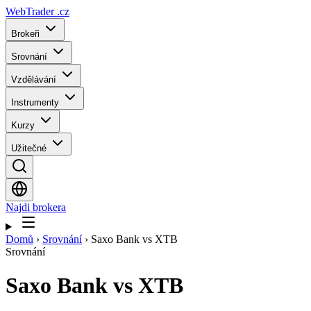
WebTrader
.cz
Brokeři
Srovnání
Vzdělávání
Instrumenty
Kurzy
Užitečné
Najdi brokera
Domů
›
Srovnání
›
Saxo Bank vs XTB
Srovnání
Saxo Bank
vs
XTB