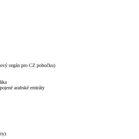
vý orgán pro CZ pobočku)
lika
pojené arabské emiráty
ry)