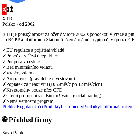
XTB
Polsko · od 2002
XTB je polský broker založený v roce 2002 s pobočkou v Praze a pln
na BCPP a platformu xStation 5. Nemá reálné kryptoměny (pouze CF
✓
EU regulace a pojištění vkladů
✓
Pobočka v České republice
✓
Podpora v češtině
✓
Bez minimálního vkladu
✓
Výběry zdarma
✓
Auto-invest (pravidelné investování)
✗
Poplatek za neaktivitu (10 €/měsíc po 12 měsících)
✗
Kryptoměny pouze přes CFD
✗
Chybí propojení s dalšími uživateli (social trading)
✗
Nemá věrnostní program
Přehled
Regulace
Účet
Produkty
Instrumenty
Poplatky
Platforma
Úročení
🌐 Přehled firmy
Saxo Bank