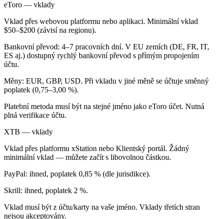
eToro — vklady
Vklad přes webovou platformu nebo aplikaci. Minimální vklad
$50–$200 (závisí na regionu).
Bankovní převod: 4–7 pracovních dní. V EU zemích (DE, FR, IT,
ES aj.) dostupný rychlý bankovní převod s přímým propojením
účtu.
Měny: EUR, GBP, USD. Při vkladu v jiné měně se účtuje směnný
poplatek (0,75–3,00 %).
Platební metoda musí být na stejné jméno jako eToro účet. Nutná
plná verifikace účtu.
XTB — vklady
Vklad přes platformu xStation nebo Klientský portál. Žádný
minimální vklad — můžete začít s libovolnou částkou.
PayPal: ihned, poplatek 0,85 % (dle jurisdikce).
Skrill: ihned, poplatek 2 %.
Vklad musí být z účtu/karty na vaše jméno. Vklady třetích stran
nejsou akceptovány.