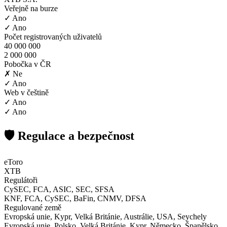
Veřejně na burze
✓ Ano
✓ Ano
Počet registrovaných uživatelů
40 000 000
2 000 000
Pobočka v ČR
✗ Ne
✓ Ano
Web v češtině
✓ Ano
✓ Ano
🛡️ Regulace a bezpečnost
eToro
XTB
Regulátoři
CySEC, FCA, ASIC, SEC, SFSA
KNF, FCA, CySEC, BaFin, CNMV, DFSA
Regulované země
Evropská unie, Kypr, Velká Británie, Austrálie, USA, Seychely
Evropská unie, Polsko, Velká Británie, Kypr, Německo, Španělsko,