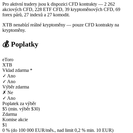
Pro aktivní tradery jsou k dispozici CFD kontrakty — 2 262
akciových CFD, 228 ETF CFD, 39 kryptoměnových CFD, 69
forex párů, 27 indexů a 27 komodit.
XTB nenabízí reálné kryptoměny — pouze CFD kontrakty na
kryptoměny.
💰 Poplatky
eToro
XTB
Vklad zdarma *
✓ Ano
✓ Ano
Výběr zdarma
✗ Ne
✓ Ano
Poplatek za výběr
$5 (min. výběr $30)
Zdarma
Komise akcie
$1
0 % (do 100 000 EUR/měs., nad limit 0,2 % min. 10 EUR)