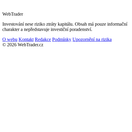
Web
Trader
Investování nese riziko ztráty kapitálu. Obsah má pouze informační
charakter a nepředstavuje investiční poradenství.
O webu
Kontakt
Redakce
Podmínky
Upozornění na rizika
© 2026 WebTrader.cz