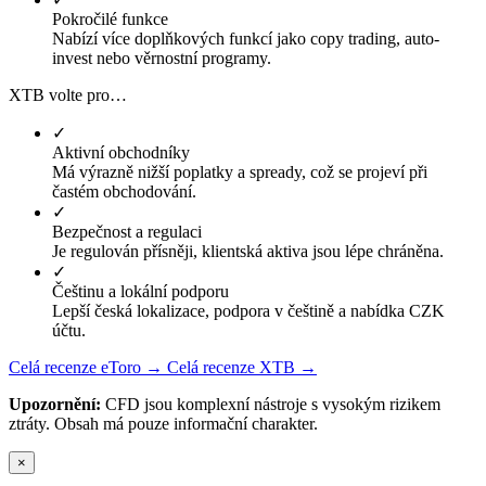
Pokročilé funkce
Nabízí více doplňkových funkcí jako copy trading, auto-
invest nebo věrnostní programy.
XTB volte pro…
✓
Aktivní obchodníky
Má výrazně nižší poplatky a spready, což se projeví při
častém obchodování.
✓
Bezpečnost a regulaci
Je regulován přísněji, klientská aktiva jsou lépe chráněna.
✓
Češtinu a lokální podporu
Lepší česká lokalizace, podpora v češtině a nabídka CZK
účtu.
Celá recenze eToro →
Celá recenze XTB →
Upozornění:
CFD jsou komplexní nástroje s vysokým rizikem
ztráty. Obsah má pouze informační charakter.
×