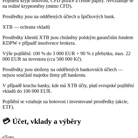
Pojištění kryje hotovost, CFD pozice a cenné papíry. Nevztahuje se
na reálné kryptoměny (mimo CFD).
Prostředky jsou na oddělených účtech u špičkových bank.
XTB — ochrana vkladů
Prostředky klientů XTB jsou chráněny polským garančním fondem
KDPW v případě insolvence brokera.
Výše pojištění: 100 % do 3 000 EUR + 90 % z přebytku, max. 22
000 EUR na investora (cca 500 000 Kč).
Prostředky jsou uloženy na oddělených bankovních účtech —
nejsou součástí majetku firmy při bankrotu.
V případě krachu banky, kde má XTB účty, platí evropské pojištění
vkladů do 100 000 EUR.
Pojištění se vztahuje na hotovost i investované prostředky (akcie,
ETF).
💳 Účet, vklady a výběry
eToro