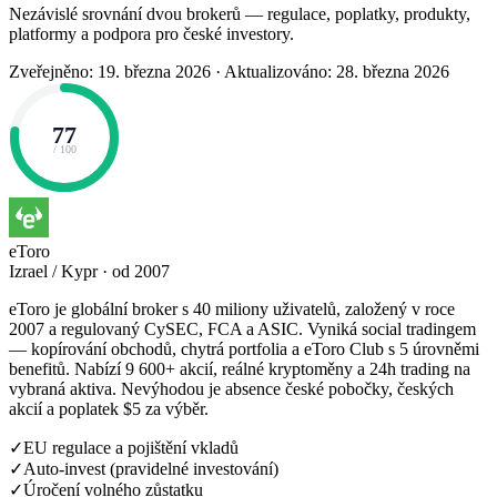
Nezávislé srovnání dvou brokerů — regulace, poplatky, produkty,
platformy a podpora pro české investory.
Zveřejněno: 19. března 2026
·
Aktualizováno: 28. března 2026
77
/ 100
eToro
Izrael / Kypr · od 2007
eToro je globální broker s 40 miliony uživatelů, založený v roce
2007 a regulovaný CySEC, FCA a ASIC. Vyniká social tradingem
— kopírování obchodů, chytrá portfolia a eToro Club s 5 úrovněmi
benefitů. Nabízí 9 600+ akcií, reálné kryptoměny a 24h trading na
vybraná aktiva. Nevýhodou je absence české pobočky, českých
akcií a poplatek $5 za výběr.
✓
EU regulace a pojištění vkladů
✓
Auto-invest (pravidelné investování)
✓
Úročení volného zůstatku