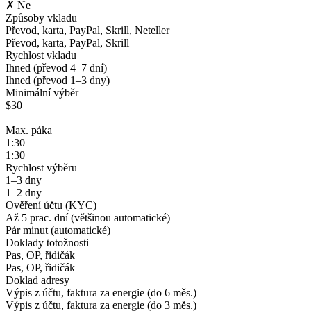
✗ Ne
Způsoby vkladu
Převod, karta, PayPal, Skrill, Neteller
Převod, karta, PayPal, Skrill
Rychlost vkladu
Ihned (převod 4–7 dní)
Ihned (převod 1–3 dny)
Minimální výběr
$30
—
Max. páka
1:30
1:30
Rychlost výběru
1–3 dny
1–2 dny
Ověření účtu (KYC)
Až 5 prac. dní (většinou automatické)
Pár minut (automatické)
Doklady totožnosti
Pas, OP, řidičák
Pas, OP, řidičák
Doklad adresy
Výpis z účtu, faktura za energie (do 6 měs.)
Výpis z účtu, faktura za energie (do 3 měs.)