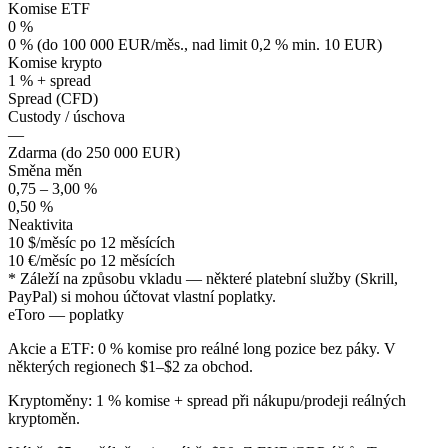
Komise ETF
0 %
0 % (do 100 000 EUR/měs., nad limit 0,2 % min. 10 EUR)
Komise krypto
1 % + spread
Spread (CFD)
Custody / úschova
—
Zdarma (do 250 000 EUR)
Směna měn
0,75 – 3,00 %
0,50 %
Neaktivita
10 $/měsíc po 12 měsících
10 €/měsíc po 12 měsících
* Záleží na způsobu vkladu — některé platební služby (Skrill,
PayPal) si mohou účtovat vlastní poplatky.
eToro — poplatky
Akcie a ETF: 0 % komise pro reálné long pozice bez páky. V
některých regionech $1–$2 za obchod.
Kryptoměny: 1 % komise + spread při nákupu/prodeji reálných
kryptoměn.