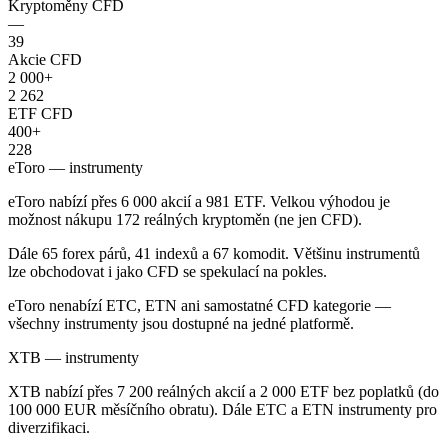
Kryptoměny CFD
—
39
Akcie CFD
2 000+
2 262
ETF CFD
400+
228
eToro — instrumenty
eToro nabízí přes 6 000 akcií a 981 ETF. Velkou výhodou je
možnost nákupu 172 reálných kryptoměn (ne jen CFD).
Dále 65 forex párů, 41 indexů a 67 komodit. Většinu instrumentů
lze obchodovat i jako CFD se spekulací na pokles.
eToro nenabízí ETC, ETN ani samostatné CFD kategorie —
všechny instrumenty jsou dostupné na jedné platformě.
XTB — instrumenty
XTB nabízí přes 7 200 reálných akcií a 2 000 ETF bez poplatků (do
100 000 EUR měsíčního obratu). Dále ETC a ETN instrumenty pro
diverzifikaci.