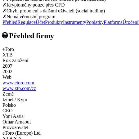
✗
Kryptoměny pouze přes CFD
✗
Chybí propojení s dalšími uživateli (social trading)
✗
Nemá věrnostní program
Přehled
Regulace
Účet
Produkty
Instrumenty
Poplatky
Platforma
Úročení
🌐 Přehled firmy
eToro
XTB
Rok založení
2007
2002
Web
www.etoro.com
www.xtb.com/cz
Země
Izrael / Kypr
Polsko
CEO
Yoni Assia
Omar Arnaout
Provozovatel
eToro (Europe) Ltd
XTB S.A.