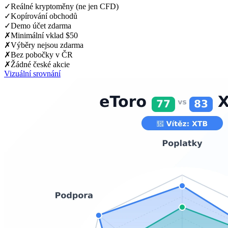
✓
Reálné kryptoměny (ne jen CFD)
✓
Kopírování obchodů
✓
Demo účet zdarma
✗
Minimální vklad $50
✗
Výběry nejsou zdarma
✗
Bez pobočky v ČR
✗
Žádné české akcie
Vizuální srovnání