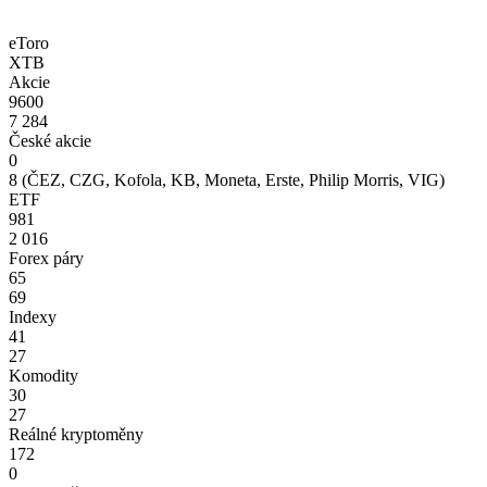
eToro
XTB
Akcie
9600
7 284
České akcie
0
8 (ČEZ, CZG, Kofola, KB, Moneta, Erste, Philip Morris, VIG)
ETF
981
2 016
Forex páry
65
69
Indexy
41
27
Komodity
30
27
Reálné kryptoměny
172
0