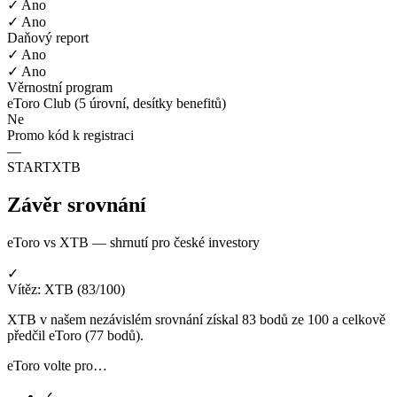
✓ Ano
✓ Ano
Daňový report
✓ Ano
✓ Ano
Věrnostní program
eToro Club (5 úrovní, desítky benefitů)
Ne
Promo kód k registraci
—
STARTXTB
Závěr srovnání
eToro vs XTB — shrnutí pro české investory
✓
Vítěz: XTB (83/100)
XTB v našem nezávislém srovnání získal 83 bodů ze 100 a celkově
předčil eToro (77 bodů).
eToro volte pro…
✓