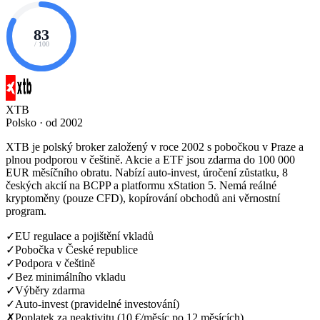
83
/ 100
XTB
Polsko · od 2002
XTB je polský broker založený v roce 2002 s pobočkou v Praze a
plnou podporou v češtině. Akcie a ETF jsou zdarma do 100 000
EUR měsíčního obratu. Nabízí auto-invest, úročení zůstatku, 8
českých akcií na BCPP a platformu xStation 5. Nemá reálné
kryptoměny (pouze CFD), kopírování obchodů ani věrnostní
program.
✓
EU regulace a pojištění vkladů
✓
Pobočka v České republice
✓
Podpora v češtině
✓
Bez minimálního vkladu
✓
Výběry zdarma
✓
Auto-invest (pravidelné investování)
✗
Poplatek za neaktivitu (10 €/měsíc po 12 měsících)