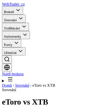
WebTrader
.cz
Brokeři
Srovnání
Vzdělávání
Instrumenty
Kurzy
Užitečné
Najdi brokera
Domů
›
Srovnání
›
eToro vs XTB
Srovnání
eToro
vs
XTB