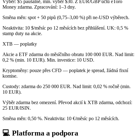
Výběr: $5 paušálně, min. výběr $30. Z EUR/GBP účtů eToro
Money zdarma. Zpracování: 1–3 dny.
Směna měn: spot + 50 pipů (0,75–3,00 %) při ne-USD výběrech.
Neaktivita: 10 $/měsíc po 12 měsících bez přihlášení. UK: 0,5 %
stamp duty na akcie.
XTB — poplatky
Akcie a ETF zdarma do měsíčního obratu 100 000 EUR. Nad limit:
0,2 % (min. 10 EUR). Min. investice: 10 USD.
Kryptoměny: pouze přes CFD — poplatek je spread, žádná fixní
komise.
Custody: zdarma do 250 000 EUR. Nad limit: 0,02 % ročně (min.
10 EUR).
Výběr zdarma bez omezení. Převod akcií k XTB zdarma, odchozí:
25 EUR/ISIN.
Směna měn: 0,50 %. Neaktivita: 10 €/měsíc po 12 měsících.
💻 Platforma a podpora