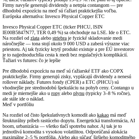
Firmy navyše generujú dividendy a netrpia contangom — pre
dlhodobú expozíciu na meď sú ťažiari praktickejšia voľba.
Európska alternatíva: Invesco Physical Copper ETC
Invesco Physical Copper ETC
(ticker PHCU, ISIN
IE00B5847N77, TER 0,49 %) sa obchoduje na LSE. Ide o ETC.
Na rozdiel od
zlata
alebo
striebra
je fyzické skladovanie medi
náročnejšie — tona stojí okolo 9 000 USD a zaberá výrazne viac
priestoru. Aj tak fyzicky krytý produkt existuje a pre EÚ investorov
je to najjednoduchšia cesta k medi bez regulačných komplikácií.
Ťažiari vs futures: čo je lepšie
Pre
dlhodobú expozíciu
na meď sú ťažiarské ETF ako COPX
praktickejšie. Firmy generujú zisky, vyplácajú dividendy a nenesú
rollover náklady. Futures fondy (CPER) a ETC (PHCU) sú
vhodnejšie pre
strednodobú špekuláciu
na pohyb ceny. Contango u
medi je miernejšie ako u
ropy
alebo
plynu
(typicky 3–8 % ročne),
ale stále ide o náklad.
Meď v portfóliu
Na rozdiel od čisto špekulatívnych komodít ako
kakao
má meď
štrukturálny príbeh rastúceho dopytu. Energetická transformácia, AI
boom, urbanizácia — všetko tlačí spotrebu nahor. Aj tak je to
jednotlivá komodita s vysokou volatilitou. Odporúčaná alokácia
maximálne
2–5 %
portfólia. Alebo ako súčasť
širšieho komoditného