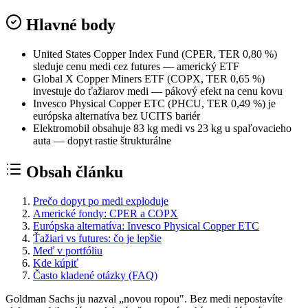
Hlavné body
United States Copper Index Fund (CPER, TER 0,80 %)
sleduje cenu medi cez futures — americký ETF
Global X Copper Miners ETF (COPX, TER 0,65 %)
investuje do ťažiarov medi — pákový efekt na cenu kovu
Invesco Physical Copper ETC (PHCU, TER 0,49 %) je
európska alternatíva bez UCITS bariér
Elektromobil obsahuje 83 kg medi vs 23 kg u spaľovacieho
auta — dopyt rastie štrukturálne
Obsah článku
Prečo dopyt po medi exploduje
Americké fondy: CPER a COPX
Európska alternatíva: Invesco Physical Copper ETC
Ťažiari vs futures: čo je lepšie
Meď v portfóliu
Kde kúpiť
Často kladené otázky (FAQ)
Goldman Sachs ju nazval „novou ropou". Bez medi nepostavíte