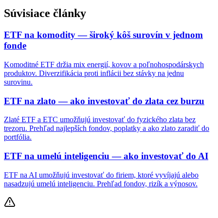
Súvisiace články
ETF na komodity — široký kôš surovín v jednom
fonde
Komoditné ETF držia mix energií, kovov a poľnohospodárskych
produktov. Diverzifikácia proti inflácii bez stávky na jednu
surovinu.
ETF na zlato — ako investovať do zlata cez burzu
Zlaté ETF a ETC umožňujú investovať do fyzického zlata bez
trezoru. Prehľad najlepších fondov, poplatky a ako zlato zaradiť do
portfólia.
ETF na umelú inteligenciu — ako investovať do AI
ETF na AI umožňujú investovať do firiem, ktoré vyvíjajú alebo
nasadzujú umelú inteligenciu. Prehľad fondov, rizík a výnosov.