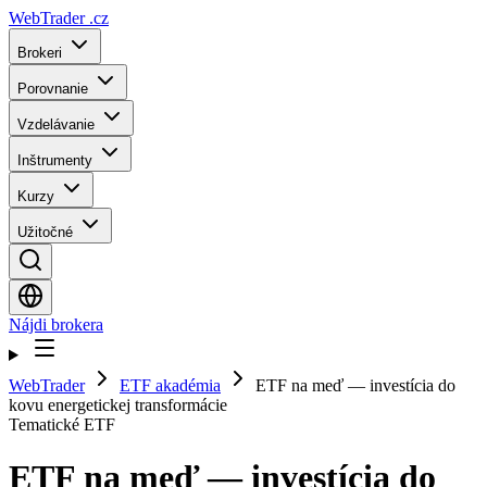
WebTrader
.cz
Brokeri
Porovnanie
Vzdelávanie
Inštrumenty
Kurzy
Užitočné
Nájdi brokera
WebTrader
ETF akadémia
ETF na meď — investícia do
kovu energetickej transformácie
Tematické ETF
ETF na meď — investícia do