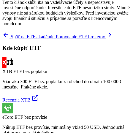
Tento článok slúži iba na vzdelávacie účely a nepredstavuje
investičné odporúčanie. Investície do ETF nesú riziko straty. Minulé
výnosy nie sú zárukou budúcich výsledkov. Pred investíciou zvážte
svoju finančnú situáciu a prípadne sa poraďte s licencovaným
poradcom.
Späť na ETF akadémiu
Porovnanie ETF brokerov
Kde kúpiť ETF
XTB
ETF bez poplatku
Viac ako 300 ETF bez poplatku za obchod do obratu 100 000 €
mesačne. Frakčné akcie.
Recenzia XTB
eToro
ETF bez provízie
Nákup ETF bez provízie, minimálny vklad 50 USD. Jednoduchá
platforma pre začiatočníkov.