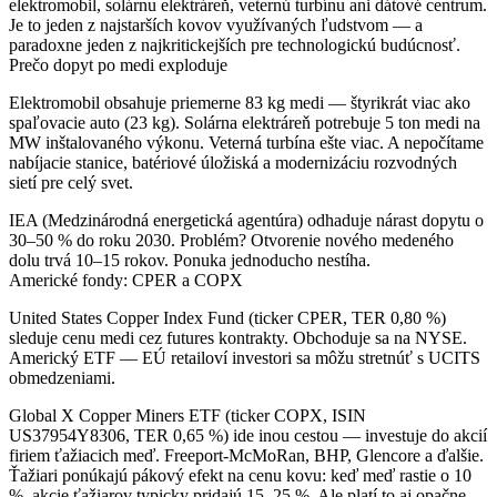
elektromobil, solárnu elektráreň, veternú turbínu ani dátové centrum.
Je to jeden z najstarších kovov využívaných ľudstvom — a
paradoxne jeden z najkritickejších pre technologickú budúcnosť.
Prečo dopyt po medi exploduje
Elektromobil obsahuje priemerne
83 kg medi
— štyrikrát viac ako
spaľovacie auto (23 kg). Solárna elektráreň potrebuje 5 ton medi na
MW inštalovaného výkonu. Veterná turbína ešte viac. A nepočítame
nabíjacie stanice, batériové úložiská a modernizáciu rozvodných
sietí pre celý svet.
IEA (Medzinárodná energetická agentúra) odhaduje nárast dopytu o
30–50 % do roku 2030. Problém? Otvorenie nového medeného
dolu trvá 10–15 rokov. Ponuka jednoducho nestíha.
Americké fondy: CPER a COPX
United States Copper Index Fund
(ticker CPER, TER 0,80 %)
sleduje cenu medi cez futures kontrakty. Obchoduje sa na NYSE.
Americký ETF — EÚ retailoví investori sa môžu stretnúť s UCITS
obmedzeniami.
Global X Copper Miners ETF
(ticker COPX, ISIN
US37954Y8306, TER 0,65 %) ide inou cestou — investuje do akcií
firiem ťažiacich meď. Freeport-McMoRan, BHP, Glencore a ďalšie.
Ťažiari ponúkajú pákový efekt na cenu kovu: keď meď rastie o 10
%, akcie ťažiarov typicky pridajú 15–25 %. Ale platí to aj opačne.