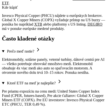
ETF
.
Kde kúpiť
Invesco Physical Copper (PHCU) nájdete u európskych brokerov.
Global X Copper Miners (COPX) vyžaduje prístup na US burzy —
ponúka ho napríklad
XTB
alebo platformy s US listing.
DEGIRO
má v ponuke európske medené produkty.
Často kladené otázky
Prečo meď rastie?
Elektromobily, solárne panely, veterné turbíny, dátové centrá pre AI
— všetko potrebuje obrovské množstvo medi. Elektromobil
obsahuje 4x viac medi ako auto so spaľovacím motorom. A
otvorenie nového dolu trvá 10–15 rokov. Ponuka nestíha.
Ktoré ETF na meď je najlepšie?
Pre priamu expozíciu na cenu medi: United States Copper Index
Fund (CPER, futures-based). Pre akcie ťažiarov: Global X Copper
Miners ETF (COPX). Pre EÚ investorov: Invesco Physical Copper
ETC (PHCU, TER 0,49 %).