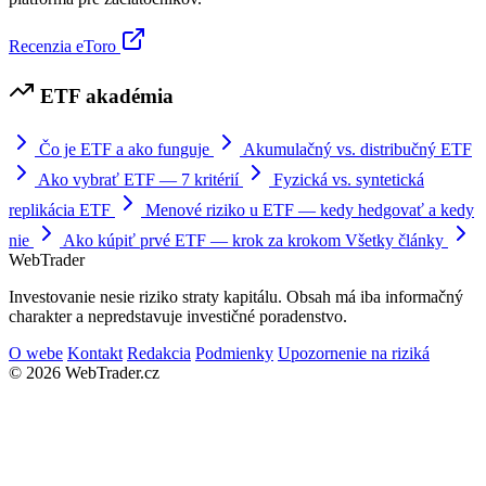
Recenzia eToro
ETF akadémia
Čo je ETF a ako funguje
Akumulačný vs. distribučný ETF
Ako vybrať ETF — 7 kritérií
Fyzická vs. syntetická
replikácia ETF
Menové riziko u ETF — kedy hedgovať a kedy
nie
Ako kúpiť prvé ETF — krok za krokom
Všetky články
Web
Trader
Investovanie nesie riziko straty kapitálu. Obsah má iba informačný
charakter a nepredstavuje investičné poradenstvo.
O webe
Kontakt
Redakcia
Podmienky
Upozornenie na riziká
© 2026 WebTrader.cz