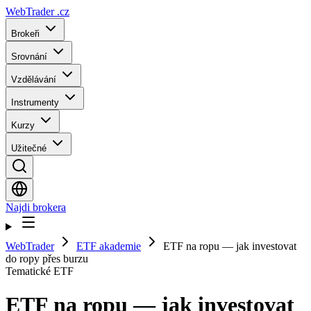
WebTrader
.cz
Brokeři
Srovnání
Vzdělávání
Instrumenty
Kurzy
Užitečné
Najdi brokera
WebTrader
ETF akademie
ETF na ropu — jak investovat
do ropy přes burzu
Tematické ETF
ETF na ropu — jak investovat