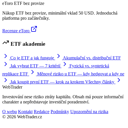
eToro
ETF bez provize
Nákup ETF bez provize, minimální vklad 50 USD. Jednoduchá
platforma pro začátečníky.
Recenze eToro
ETF akademie
Co je ETF a jak funguje
Akumulační vs. distribuční ETF
Jak vybrat ETF — 7 kritérií
Fyzická vs. syntetická
replikace ETF
Měnové riziko u ETF — kdy hedgovat a kdy ne
Jak koupit první ETF — krok za krokem
Všechny články
Web
Trader
Investování nese riziko ztráty kapitálu. Obsah má pouze informační
charakter a nepředstavuje investiční poradenství.
O webu
Kontakt
Redakce
Podmínky
Upozornění na rizika
© 2026 WebTrader.cz