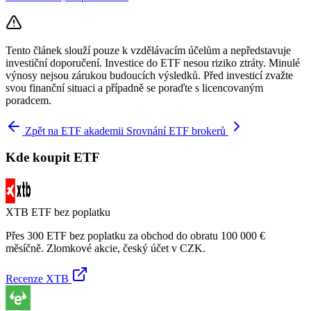
Tento článek slouží pouze k vzdělávacím účelům a nepředstavuje
investiční doporučení. Investice do ETF nesou riziko ztráty. Minulé
výnosy nejsou zárukou budoucích výsledků. Před investicí zvažte
svou finanční situaci a případně se poraďte s licencovaným
poradcem.
Zpět na ETF akademii
Srovnání ETF brokerů
Kde koupit ETF
XTB
ETF bez poplatku
Přes 300 ETF bez poplatku za obchod do obratu 100 000 €
měsíčně. Zlomkové akcie, český účet v CZK.
Recenze XTB