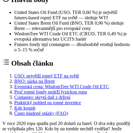
United States Oil Fund (USO, TER 0,60 %) je největší
futures-based ropný ETF na světě — sleduje WTI
United States Brent Oil Fund (BNO, TER 0,90 %) sleduje
Brent — relevantnější pro evropské ceny
WisdomTree WTI Crude Oil ETC (CRUD, TER 0,49 %) je
evropská alternativa bez UCITS bariér
Futures fondy trpí contangem — dlouhodobě erodují hodnotu
o 5–15 % ročně
Obsah článku
USO: největší ropný ETF na světě
BNO: sázka na Brent
Evropská cesta: WisdomTree WTI Crude Oil ETC
Proč ropné fondy nedrží fyzickou ropu
Contango: skrytá daň z držení
Praktický pohled na ropné investice
Kde koupit
Často kladené otázky (FAQ)
V roce 2020 ropa spadla pod 20 dolarů za barel. O dva roky později
se vyšplhala přes 120. Kdo by na tomhle nechtěl vydělat? Jenže