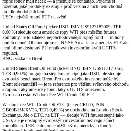
ropné fondy mají háček — a jmenuje se contango. Pojďme si
rozebrat, jaké produkty existují a proč většina z nich není vhodná
pro dlouhodobé držení.
USO: největší ropný ETF na světě
United States Oil Fund
(ticker USO, ISIN US9123183009, TER
0,60 %) sleduje cenu americké ropy WTI přes měsíční futures
kontrakty. Je to zdaleka nejobchodovanější ropný fond — miliony
podílů denně. Obchoduje se na NYSE Arca. Jako americký ETF ale
není přímo dostupný EU retailovým investorům kvůli UCITS
regulaci.
BNO: sázka na Brent
United States Brent Oil Fund
(ticker BNO, ISIN US9117171067,
TER 0,90 %) funguje na stejném principu jako USO, ale sleduje
evropský benchmark Brent. Pro evropského investora může být
Brent relevantnější — je to reference pro většinu světového obchodu
s ropou. Taky americký fond, taky s UCITS omezením.
Evropská cesta: WisdomTree WTI Crude Oil ETC
WisdomTree WTI Crude Oil ETC
(ticker CRUD, ISIN
GB00B15KXV33, TER 0,49 %) se obchoduje na London Stock
Exchange. Jde o ETC, ne ETF — sleduje WTI futures stejně jako
USO, ale je dostupný evropským investorům bez regulačních
komplikací. TER je dokonce nižší než u amerických fondů.
Proč ropné fondy nedrží fyzickou ropu