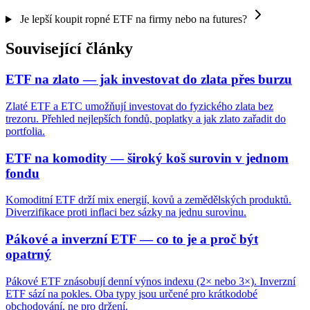
Je lepší koupit ropné ETF na firmy nebo na futures?
Související články
ETF na zlato — jak investovat do zlata přes burzu
Zlaté ETF a ETC umožňují investovat do fyzického zlata bez
trezoru. Přehled nejlepších fondů, poplatky a jak zlato zařadit do
portfolia.
ETF na komodity — široký koš surovin v jednom
fondu
Komoditní ETF drží mix energií, kovů a zemědělských produktů.
Diverzifikace proti inflaci bez sázky na jednu surovinu.
Pákové a inverzní ETF — co to je a proč být
opatrný
Pákové ETF znásobují denní výnos indexu (2× nebo 3×). Inverzní
ETF sází na pokles. Oba typy jsou určené pro krátkodobé
obchodování, ne pro držení.