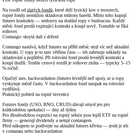
Na rozdíl od
zlatých fondů
, které drží fyzický kov v trezorech,
ropné fondy nemůžou skladovat miliony barelů. Místo toho kupují
futures kontrakty
— smlouvy na dodání ropy v budoucnu. Každý
měsíc fond prodá expirující kontrakt a koupí nový. Tomuhle se říká
rollover
.
Contango: skrytá daň z držení
Contango
nastává, když futures na příští měsíc stojí víc než aktuální
kontrakt. U ropy je to stav většinu času — trh zahrnuje náklady na
skladování a pojištění. Při rolování fond prodá levnější kontrakt a
koupí dražší. Tenhle cenový rozdíl je rollover ztráta — typicky
5–15
% ročně
.
Opačný stav,
backwardation
(futures levnější než spot), se u ropy
vyskytuje méně často. V backwardation fond naopak na rolování
vydělává.
Praktický pohled na ropné investice
Futures fondy (USO, BNO, CRUD) dávají smysl jen pro
krátkodobou spekulaci
— dny až týdny
Pro
dlouhodobou expozici
na ropný sektor jsou lepší ETF na ropné
firmy — generují dividendy a netrpí contangem
Před nákupem se podívejte na aktuální futures křivku — jestli je trh
v contangu nebo backwardation