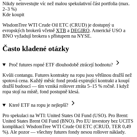
Nikdy neinvestujte víc než malou spekulativní část portfolia (max.
2–3 %)
Kde koupit
WisdomTree WTI Crude Oil ETC (CRUD) je dostupný u
evropských brokerů včetně
XTB
a
DEGIRO
. Americké USO a
BNO vyžadují brokera s přístupem na NYSE.
Často kladené otázky
Proč futures ropné ETF dlouhodobě ztrácejí hodnotu?
Kvůli contangu. Futures kontrakty na ropu jsou většinou dražší než
spotová cena. Každý měsíc fond prodá expirující kontrakt a koupí
dražší budoucí — tím vzniká rollover ztráta 5–15 % ročně. I když
ropa stojí na místě, fond postupně klesá.
Které ETF na ropu je nejlepší?
Pro spekulaci na WTI: United States Oil Fund (USO). Pro Brent:
United States Brent Oil Fund (BNO). Pro EU investory bez UCITS
komplikací: WisdomTree WTI Crude Oil ETC (CRUD, TER 0,49
%). Ale pozor — všechny futures fondy nesou rollover náklady.