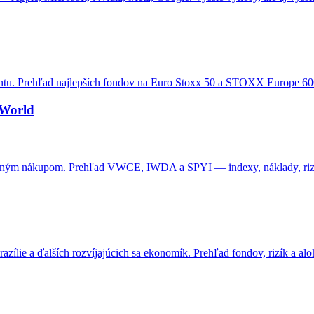
entu. Prehľad najlepších fondov na Euro Stoxx 50 a STOXX Europe 60
-World
n jedným nákupom. Prehľad VWCE, IWDA a SPYI — indexy, náklady, riz
ílie a ďalších rozvíjajúcich sa ekonomík. Prehľad fondov, rizík a alo