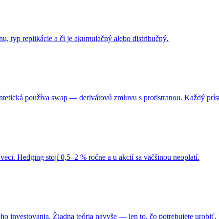
u, typ replikácie a či je akumulačný alebo distribučný.
ntetická používa swap — derivátovú zmluvu s protistranou. Každý príst
ci. Hedging stojí 0,5–2 % ročne a u akcií sa väčšinou neoplatí.
o investovania. Žiadna teória navyše — len to, čo potrebujete urobiť.