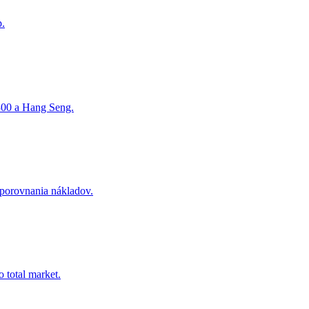
p.
 300 a Hang Seng.
 porovnania nákladov.
 total market.