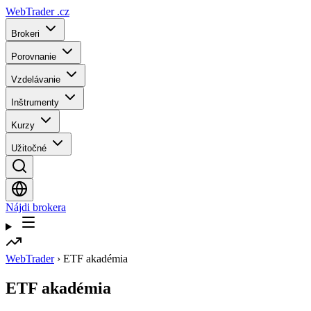
WebTrader
.cz
Brokeri
Porovnanie
Vzdelávanie
Inštrumenty
Kurzy
Užitočné
Nájdi brokera
WebTrader
›
ETF akadémia
ETF akadémia