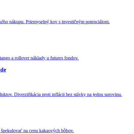
ckého nákupu. Priemyselný kov s investičným potenciálom.
go a rollover náklady u futures fondov.
nde
ov. Diverzifikácia proti inflácii bez stávky na jednu surovinu.
 špekulovať na cenu kakaových bôbov.