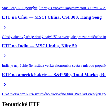
Small cap ETF pokrývajú firmy s trhovou kapitalizáciou 300 mil. – 2 m
ETF na Čínu — MSCI China, CSI 300, Hang Seng
Čínsky akciový trh je druhý najväčší na svete, ale pre zahraničného
ETF na Indiu — MSCI India, Nifty 50
India je najrýchlejšie rastúca veľká ekonomika sveta s mladou popul
ETF na americké akcie — S&P 500, Total Market, Ru
USA tvoria cez 60 % svetového akciového trhu. Prehľad všetkých sp
Tematické ETF