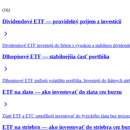
(16)
Dividendové ETF — pravidelný príjem z investícií
Dividendové ETF investujú do firiem s vysokou a stabilnou dividend
Dlhopisové ETF — stabilnejšia časť portfólia
Dlhopisové ETF znižujú volatilitu portfólia. Investujú do štátnych a
ETF na zlato — ako investovať do zlata cez burzu
Zlaté ETF a ETC umožňujú investovať do fyzického zlata bez trezoru. 
ETF na striebro — ako investovať do striebra cez bu