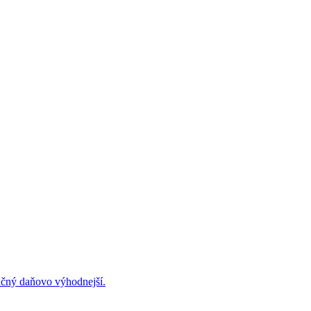
ačný daňovo výhodnejší.