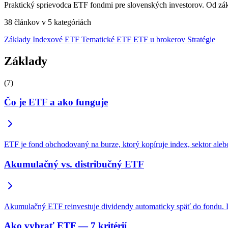
Praktický sprievodca ETF fondmi pre slovenských investorov. Od zák
38 článkov v 5 kategóriách
Základy
Indexové ETF
Tematické ETF
ETF u brokerov
Stratégie
Základy
(7)
Čo je ETF a ako funguje
ETF je fond obchodovaný na burze, ktorý kopíruje index, sektor alebo
Akumulačný vs. distribučný ETF
Akumulačný ETF reinvestuje dividendy automaticky späť do fondu. Di
Ako vybrať ETF — 7 kritérií