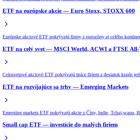
ETF na európske akcie — Euro Stoxx, STOXX 600
Európske akciové ETF pokrývajú firmy z eurozóny aj celého kontin
ETF na celý svet — MSCI World, ACWI a FTSE All
Celosvetové akciové ETF pokrývajú tisíce firiem z desiatok krají
ETF na rozvíjajúce sa trhy — Emerging Markets
Emerging markets ETF pokrývajú akcie z Číny, Indie, Tchaj-wanu, Braz
Small cap ETF — investície do malých firiem