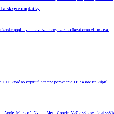
 a skryté poplatky
rokerské poplatky a konverzia meny tvoria celkovú cenu vlastníctva.
ch ETF, ktoré ho kopírujú, vrátane porovnania TER a kde ich kúpiť.
Apple, Microsoft, Nvidia, Meta, Google. Vyššie výnosy, ale aj vyššia 