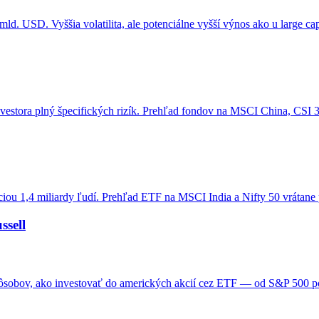
ld. USD. Vyššia volatilita, ale potenciálne vyšší výnos ako u large ca
 investora plný špecifických rizík. Prehľad fondov na MSCI China, CSI
áciou 1,4 miliardy ľudí. Prehľad ETF na MSCI India a Nifty 50 vrátane
ssell
ôsobov, ako investovať do amerických akcií cez ETF — od S&P 500 po