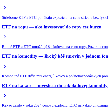
Strieborné ETF a ETC ponúkajú expozíciu na cenu striebra bez fyzi
ETF na ropu — ako investovať do ropy cez burzu
Ropné ETF a ETC umožňujú špekulovať na cenu ropy. Pozor na contan
ETF na komodity — široký kôš surovín v jednom fo
Komoditné ETF držia mix energií, kovov a poľnohospodárskych produkt
ETF na kakao — investícia do čokoládovej komodity
Kakao zažilo v roku 2024 cenovú explóziu. ETC na kakao umožňujú