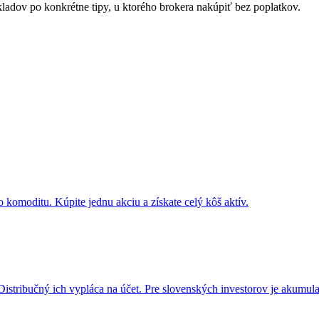
ladov po konkrétne tipy, u ktorého brokera nakúpiť bez poplatkov.
 komoditu. Kúpite jednu akciu a získate celý kôš aktív.
stribučný ich vypláca na účet. Pre slovenských investorov je akumul