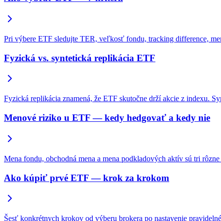
Pri výbere ETF sledujte TER, veľkosť fondu, tracking difference, men
Fyzická vs. syntetická replikácia ETF
Fyzická replikácia znamená, že ETF skutočne drží akcie z indexu. Sy
Menové riziko u ETF — kedy hedgovať a kedy nie
Mena fondu, obchodná mena a mena podkladových aktív sú tri rôzne ve
Ako kúpiť prvé ETF — krok za krokom
Šesť konkrétnych krokov od výberu brokera po nastavenie pravidelnéh