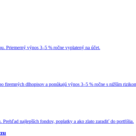
ou. Priemerný výnos 3–5 % ročne vyplatený na účet.
lebo firemných dlhopisov a ponúkajú výnos 3–5 % ročne s nižším riziko
Prehľad najlepších fondov, poplatky a ako zlato zaradiť do portfólia.
rzu