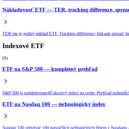
Nákladovosť ETF — TER, tracking difference, spread
TER nie je jediný náklad ETF. Tracking difference, bid-ask spread, b
Indexové ETF
(9)
ETF na S&P 500 — kompletný prehľad
S&P 500 je najsledovanejší akciový index na svete. Prehľad najlepší
ETF na Nasdaq 100 — technologický index
Nasdaq 100 združuje 100 najväčších nefinančných firiem z Nasdaqu — 